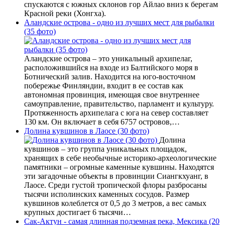
спускаются с южных склонов гор Айлао вниз к берегам
Красной реки (Хонгха).
Аландские острова - одно из лучших мест для рыбалки
(35 фото)
Аландские острова – это уникальный архипелаг,
расположившийся на входе из Балтийского моря в
Ботнический залив. Находится на юго-восточном
побережье Финляндии, входит в ее состав как
автономная провинция, имеющая свое внутреннее
самоуправление, правительство, парламент и культуру.
Протяженность архипелага с юга на север составляет
130 км. Он включает в себя 6757 островов,…
Долина кувшинов в Лаосе (30 фото)
Долина
кувшинов – это группа уникальных площадок,
хранящих в себе необычные историко-археологические
памятники – огромные каменные кувшины. Находятся
эти загадочные объекты в провинции Сиангкхуанг, в
Лаосе. Среди густой тропической флоры разбросаны
тысячи исполинских каменных сосудов. Размер
кувшинов колеблется от 0,5 до 3 метров, а вес самых
крупных достигает 6 тысячи…
Сак-Актун - самая длинная подземная река, Мексика (20