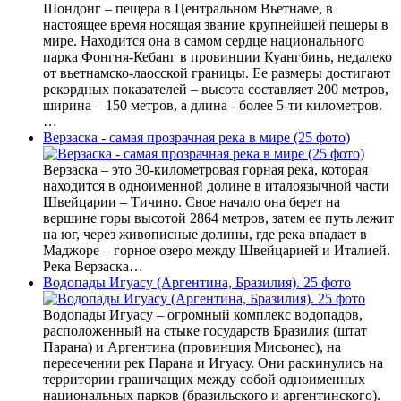
Шондонг – пещера в Центральном Вьетнаме, в
настоящее время носящая звание крупнейшей пещеры в
мире. Находится она в самом сердце национального
парка Фонгня-Кебанг в провинции Куангбинь, недалеко
от вьетнамско-лаосской границы. Ее размеры достигают
рекордных показателей – высота составляет 200 метров,
ширина – 150 метров, а длина - более 5-ти километров.
…
Верзаска - самая прозрачная река в мире (25 фото)
Верзаска – это 30-километровая горная река, которая
находится в одноименной долине в италоязычной части
Швейцарии – Тичино. Свое начало она берет на
вершине горы высотой 2864 метров, затем ее путь лежит
на юг, через живописные долины, где река впадает в
Маджоре – горное озеро между Швейцарией и Италией.
Река Верзаска…
Водопады Игуасу (Аргентина, Бразилия). 25 фото
Водопады Игуасу – огромный комплекс водопадов,
расположенный на стыке государств Бразилия (штат
Парана) и Аргентина (провинция Мисьонес), на
пересечении рек Парана и Игуасу. Они раскинулись на
территории граничащих между собой одноименных
национальных парков (бразильского и аргентинского).