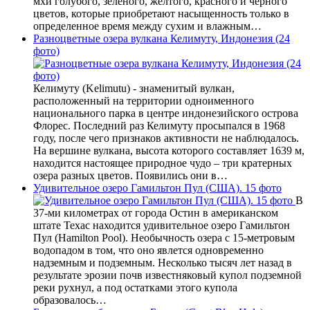
мхи голубого, зеленого, желтого, красного и черного
цветов, которые приобретают насыщенность только в
определенное время между сухим и влажным…
Разноцветные озера вулкана Келимуту, Индонезия (24
фото)
Келимуту (Kelimutu) - знаменитый вулкан,
расположенный на территории одноименного
национального парка в центре индонезийского острова
Флорес. Последний раз Келимуту просыпался в 1968
году, после чего признаков активности не наблюдалось.
На вершине вулкана, высота которого составляет 1639 м,
находится настоящее природное чудо – три кратерных
озера разных цветов. Появились они в…
Удивительное озеро Гамильтон Пул (США). 15 фото
В
37-ми километрах от города Остин в американском
штате Техас находится удивительное озеро Гамильтон
Пул (Hamilton Pool). Необычность озера с 15-метровым
водопадом в том, что оно явлется одновременно
надземным и подземным. Несколько тысяч лет назад в
результате эрозии почв известняковый купол подземной
реки рухнул, а под остатками этого купола
образовалось…