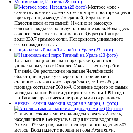
Мертвое море, Израиль (28 фото)
Мертвое море -
самое глубокое из соленых озер в мире, простирающееся
вдоль границы между Иорданией, Израилем и
Палестинской автономией. Именно за высокую
соленость воды озеро получило звание моря. Вода здесь
солонее, чем в океане примерно в 8,6 раз (в 1 литре
воды 330,7 граммов соли). Поверхность уникального
озера находится на…
Национальный парк Таганай на Урале (23 фото)
Таганай – национальный парк, раскинувшийся в
уникальном уголке Южного Урала – группе хребтов
Таганай. Он расположен на западе Челябинской
области, неподалеку северо-восточной окраины
старинного уральского города Златоуст. Его общая
площадь составляет 568 км². Создание одного из самых
молодых парков России датируется 5 марта 1991 года.
На Таганае практически нетронутыми сохранились…
Анхель - самый высокий водопад в мире (16 фото)
Самым высоким в мире водопадом является Анхель,
находящийся в Венесуэле. Общая высота водопада
Анхель 979 метров, высота непрерывного падения 807
метров. Вода падает с вершины горы Ауянтепуи.