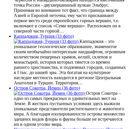
точка России - двухвершинный вулкан Эльбрус.
Принимая во внимание тот факт, что граница между
Азией и Европой неточна, ему часто присваивают
первое место среди европейских горных вершин, т.е.
включают в список «Семи вершин». Расположен он в
северной части горной…
Каппадокия, Турция (33 фото)
Каппадокия – это
уникальное геологическое образование, знаменитое
своим необычайно интересным ландшафтом, огромным
количеством пещерных храмов, келий, склепов и
монастырей, история которых тянется со времен
раннего христианства, и подземных городов, созданных
в I тыс. до нашей эры. Эта богатая на культурное
наследие местность находится в регионе Центральная
Анатолия в Турции. Территория…
Остров Сокотра, Йемен (36 фото)
Остров Сокотра –
одно из самых прекрасных и удивительных мест на
Земле. В жестких пустынных условиях здесь выжили
уникальные представители растительного и животного
мира. А благодаря изолированности острова множество
здешних видов флоры и фауны больше не встречаются
ни в одном уголке мира.