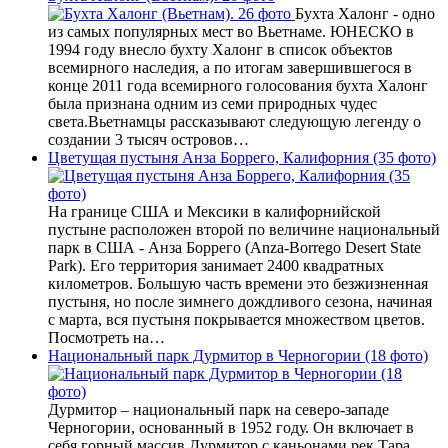
Бухта Халонг - одно
из самых популярных мест во Вьетнаме. ЮНЕСКО в
1994 году внесло бухту Халонг в список объектов
всемирного наследия, а по итогам завершившегося в
конце 2011 года всемирного голосования бухта Халонг
была признана одним из семи природных чудес
света.Вьетнамцы рассказывают следующую легенду о
создании 3 тысяч островов…
Цветущая пустыня Анза Боррего, Калифорния (35 фото)
На границе США и Мексики в калифорнийской
пустыне расположен второй по величине национальный
парк в США - Анза Боррего (Anza-Borrego Desert State
Park). Его территория занимает 2400 квадратных
километров. Большую часть времени это безжизненная
пустыня, но после зимнего дождливого сезона, начиная
с марта, вся пустыня покрывается множеством цветов.
Посмотреть на…
Национальный парк Дурмитор в Черногории (18 фото)
Дурмитор – национальный парк на северо-западе
Черногории, основанный в 1952 году. Он включает в
себя горный массив Дурмитор с каньонами рек Тара