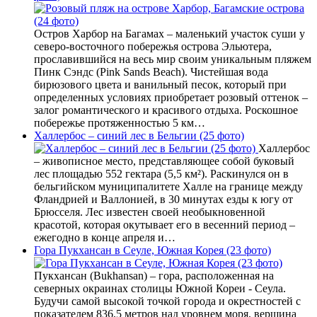
Остров Харбор на Багамах – маленький участок суши у
северо-восточного побережья острова Эльютера,
прославившийся на весь мир своим уникальным пляжем
Пинк Сэндс (Pink Sands Beach). Чистейшая вода
бирюзового цвета и ванильный песок, который при
определенных условиях приобретает розовый оттенок –
залог романтического и красивого отдыха. Роскошное
побережье протяженностью 5 км…
Халлербос – синий лес в Бельгии (25 фото)
Халлербос
– живописное место, представляющее собой буковый
лес площадью 552 гектара (5,5 км²). Раскинулся он в
бельгийском муниципалитете Халле на границе между
Фландрией и Валлонией, в 30 минутах езды к югу от
Брюсселя. Лес известен своей необыкновенной
красотой, которая окутывает его в весенний период –
ежегодно в конце апреля и…
Гора Пукхансан в Сеуле, Южная Корея (23 фото)
Пукхансан (Bukhansan) – гора, расположенная на
северных окраинах столицы Южной Кореи - Сеула.
Будучи самой высокой точкой города и окрестностей с
показателем 836,5 метров над уровнем моря, вершина