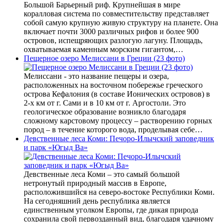
Большой Барьерный риф. Крупнейшая в мире
коралловая система по совместительству представляет
собой самую крупную живую структуру на планете. Она
включает почти 3000 различных рифов и более 900
островов, испещряющих разлогую лагуну. Площадь,
охватываемая каменным морским гигантом,…
Пещерное озеро Мелиссани в Греции (23 фото)
Мелиссани - это название пещеры и озера,
расположенных на восточном побережье греческого
острова Кефалония (в составе Ионических островов) в
2-х км от г. Сами и в 10 км от г. Аргостоли. Это
геологическое образование возникло благодаря
сложному карстовому процессу – растворению горных
пород – в течение которого вода, проделывая себе…
Девственные леса Коми: Печоро-Илычский заповедник
и парк «Югыд Ва»
Девственные леса Коми – это самый большой
нетронутый природный массив в Европе,
расположившийся на северо-востоке Республики Коми.
На сегодняшний день республика является
единственным уголком Европы, где дикая природа
сохранила свой первозданный вид, благодаря удачному