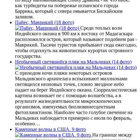
как турбидиты на побережье испанского города
Баррика, который с севера омывается Бискайским
заливом.
Пайес, Маврикий (18 фото)
Среди теплых волн
Индийского океана в 900 км к востоку от Мадагаскара
расположился остров, который называют подобием рая -
Маврикий. Тысячи туристов прибывают сюда ежегодно,
чтобы отдохнуть на живописных курортах островного
государства.
Необычный светящийся пляж на Мальдивах (14 фото)
С приходом ночи пляжи некоторых островов
Мальдивского архипелага вспыхивают миллионами
светящихся неоновых точек, словно звездное небо
падает на берег Индийского океана. Сюрреалистическая
картина возникает не с помощью волшебства, а в
результате жизнедеятельности микроскопических
организмов, именуемых биолюминесцентным
фитопланктоном. Наиболее часто голубое свечение на
Мальдивах наблюдается примерно с июля по февраль,
особенно…
Каменные волны в США. 9 фото
На границе между