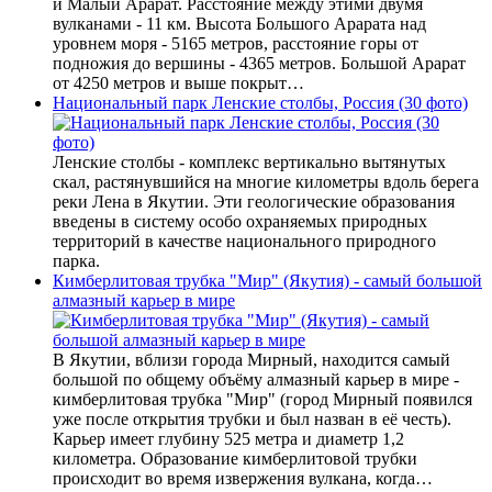
и Малый Арарат. Расстояние между этими двумя
вулканами - 11 км. Высота Большого Арарата над
уровнем моря - 5165 метров, расстояние горы от
подножия до вершины - 4365 метров. Большой Арарат
от 4250 метров и выше покрыт…
Национальный парк Ленские столбы, Россия (30 фото)
Ленские столбы - комплекс вертикально вытянутых
скал, растянувшийся на многие километры вдоль берега
реки Лена в Якутии. Эти геологические образования
введены в систему особо охраняемых природных
территорий в качестве национального природного
парка.
Кимберлитовая трубка "Мир" (Якутия) - самый большой
алмазный карьер в мире
В Якутии, вблизи города Мирный, находится самый
большой по общему объёму алмазный карьер в мире -
кимберлитовая трубка "Мир" (город Мирный появился
уже после открытия трубки и был назван в её честь).
Карьер имеет глубину 525 метра и диаметр 1,2
километра. Образование кимберлитовой трубки
происходит во время извержения вулкана, когда…