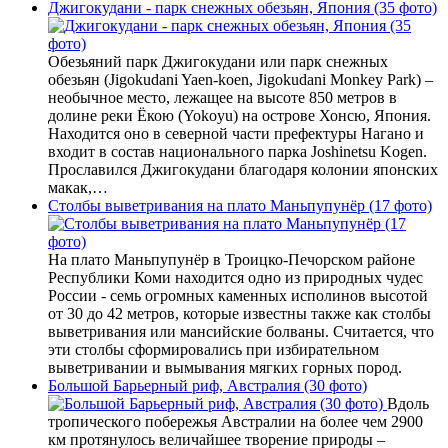
Джигокудани - парк снежных обезьян, Япония (35 фото)
Обезьяний парк Джигокудани или парк снежных
обезьян (Jigokudani Yaen-koen, Jigokudani Monkey Park) –
необычное место, лежащее на высоте 850 метров в
долине реки Ёкою (Yokoyu) на острове Хонсю, Япония.
Находится оно в северной части префектуры Нагано и
входит в состав национального парка Joshinetsu Kogen.
Прославился Джигокудани благодаря колонии японских
макак,…
Столбы выветривания на плато Маньпупунёр (17 фото)
На плато Маньпупунёр в Троицко-Печорском районе
Республики Коми находится одно из природных чудес
России - семь огромных каменных исполинов высотой
от 30 до 42 метров, которые известны также как столбы
выветривания или мансийские болваны. Считается, что
эти столбы сформировались при избирательном
выветривании и вымывания мягких горных пород.
Большой Барьерный риф, Австралия (30 фото)
Вдоль
тропического побережья Австралии на более чем 2900
км протянулось величайшее творение природы –