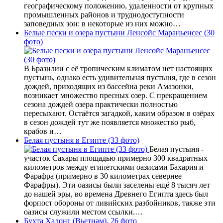
географическому положению, удаленности от крупных
промышленных районов и труднодоступности
заповедных зон: в некоторые из них можно…
Белые пески и озера пустыни Ленсойс Мараньенсес (30
фото)
В Бразилии с её тропическим климатом нет настоящих
пустынь, однако есть удивительная пустыня, где в сезон
дождей, приходящих из бассейна реки Амазонки,
возникает множество пресных озер. С прекращением
сезона дождей озера практически полностью
пересыхают. Остаётся загадкой, каким образом в озёрах
в сезон дождей тут же появляется множество рыб,
крабов и…
Белая пустыня в Египте (33 фото)
Белая пустыня -
участок Сахары площадью примерно 300 квадратных
километров между египетскими оазисами Бахария и
Фарафра (примерно в 30 километрах севернее
Фарафры). Эти оазисы были заселены ещё 8 тысяч лет
до нашей эры, во времена Древнего Египта здесь был
форпост обороны от ливийских разбойников, также эти
оазисы служили местом ссылки.…
Бухта Халонг (Вьетнам). 26 фото