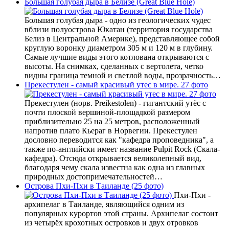
Большая голубая дыра в Белизе (Great Blue Hole)
Большая голубая дыра - одно из геологических чудес
вблизи полуострова Юкатан (территория государства
Белиз в Центральной Америке), представляющее собой
круглую воронку диаметром 305 м и 120 м в глубину.
Самые лучшие виды этого котлована открываются с
высоты. На снимках, сделанных с вертолета, четко
видны граница темной и светлой воды, прозрачность…
Прекестулен - самый красивый утес в мире. 27 фото
Прекестулен (норв. Preikestolen) - гигантский утёс с
почти плоской вершиной-площадкой размером
приблизительно 25 на 25 метров, расположенный
напротив плато Кьераг в Норвегии. Прекестулен
дословно переводится как "кафедра проповедника", а
также по-английски имеет название Pulpit Rock (Скала-
кафедра). Отсюда открывается великолепный вид,
благодаря чему скала известна как одна из главных
природных достопримечательностей…
Острова Пхи-Пхи в Таиланде (25 фото)
Пхи-Пхи -
архипелаг в Таиланде, являющийся одним из
популярных курортов этой страны. Архипелаг состоит
из четырёх крохотных островков и двух отровков