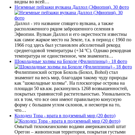
видны во всей…
Неземные пейзажи вулкана Даллол (Эфиопия). 30 фото
Даллол - это название спящего вулкана, а также
расположенного рядом заброшенного селения в
Эфиопии. Вулкан Даллол и его окрестности известны
как самое жаркое место на Земле, т.к. в период с 1960 по
1966 год здесь был установлен абсолютный рекорд
среднегодовой температуры (+34 ºC). Однако рекордная
температура не единственное, чем знаменита…
Шоколадные холмы на Бохоле (Филиппины) - 18 фото
Филиппинский остров Бохоль (Бохол, Bohol) стал
знаменит на весь мир, благодаря такому чуду природы
как "шоколадные холмы". На плоскогорье острова на
площади 50 кв.км. раскинулись 1268 возвышенностей,
покрытых травянистой растительностью. Уникальность
их в том, что все они имеют правильную конусную
форму с большим углом склонов, и несмотря на то,
что…
Колодец Тора - врата в подземный мир (20 фото)
Омытый тихоокеанскими водами американский штат
Орегон – живописная территория, покрытая густыми