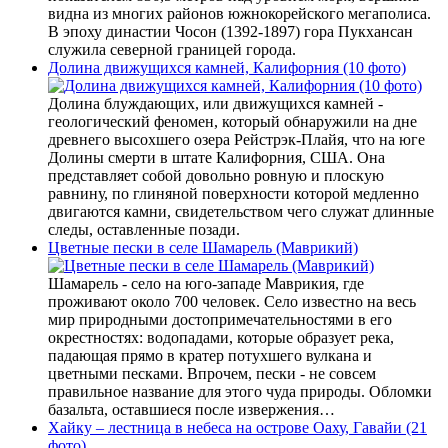
видна из многих районов южнокорейского мегаполиса.
В эпоху династии Чосон (1392-1897) гора Пукхансан
служила северной границей города.
Долина движущихся камней, Калифорния (10 фото)
Долина блуждающих, или движущихся камней -
геологический феномен, который обнаружили на дне
древнего высохшего озера Рейстрэк-Плайя, что на юге
Долины смерти в штате Калифорния, США. Она
представляет собой довольно ровную и плоскую
равнину, по глиняной поверхности которой медленно
двигаются камни, свидетельством чего служат длинные
следы, оставленные позади.
Цветные пески в селе Шамарель (Маврикий)
Шамарель - село на юго-западе Маврикия, где
проживают около 700 человек. Село известно на весь
мир природными достопримечательностями в его
окрестностях: водопадами, которые образует река,
падающая прямо в кратер потухшего вулкана и
цветными песками. Впрочем, пески - не совсем
правильное название для этого чуда природы. Обломки
базальта, оставшиеся после извержения…
Хайку – лестница в небеса на острове Оаху, Гавайи (21
фото)