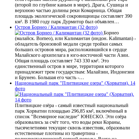
(второй по глубине каньон в мире), Драга, Сушица и
верхнюю частью долины реки Комарница. Общая
площадь экологической сокровищницы составляет 390
км². В 1980 году парк Дурмитор был объявлен…
Остров Борнео / Калимантан (32 фото)
Борнео
(малайск. Borneo), или Калимантан (индон. Kalimantan) -
обладатель бронзовой медали среди тройки самых
больших островов мира, расположившийся в сердце
Малайского архипелага в юго-восточной части Азии.
Общая площадь составляет 743 330 км². Это
единственный остров в мире, территория которого
принадлежит трем государствам: Малайзии, Индонезии
и Брунею. Большая его часть -…
Национальный парк "Плитвицкие озера" (Хорватия). 14
фото
Плитвицкие озёра - самый известный национальный
парк Хорватии площадью 296,85 км², включённый в
список "Всемирное наследие" ЮНЕСКО. Эти озёра
образовались за счёт того, что воды реки Кораны,
тысячелетиями текущие сквозь известняк, образовали
естественные плотины из травертина -
поликристаллической горной породы. Всего на