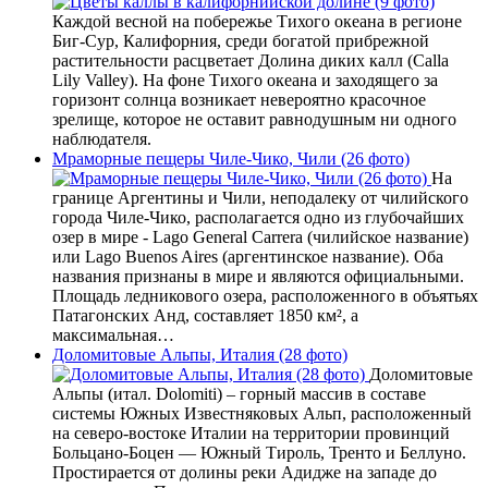
Каждой весной на побережье Тихого океана в регионе
Биг-Сур, Калифорния, среди богатой прибрежной
растительности расцветает Долина диких калл (Calla
Lily Valley). На фоне Тихого океана и заходящего за
горизонт солнца возникает невероятно красочное
зрелище, которое не оставит равнодушным ни одного
наблюдателя.
Мраморные пещеры Чиле-Чико, Чили (26 фото)
На
границе Аргентины и Чили, неподалеку от чилийского
города Чиле-Чико, располагается одно из глубочайших
озер в мире - Lago General Carrera (чилийское название)
или Lago Buenos Aires (аргентинское название). Оба
названия признаны в мире и являются официальными.
Площадь ледникового озера, расположенного в объятьях
Патагонских Анд, составляет 1850 км², а
максимальная…
Доломитовые Альпы, Италия (28 фото)
Доломитовые
Альпы (итал. Dolomiti) – горный массив в составе
системы Южных Известняковых Альп, расположенный
на северо-востоке Италии на территории провинций
Больцано-Боцен — Южный Тироль, Тренто и Беллуно.
Простирается от долины реки Адидже на западе до