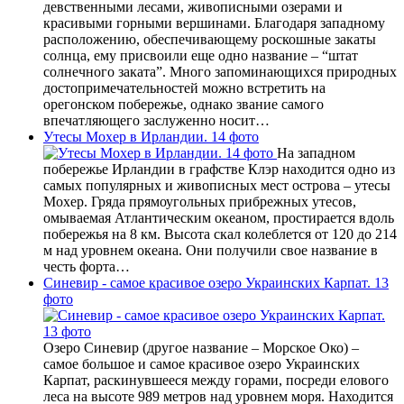
девственными лесами, живописными озерами и
красивыми горными вершинами. Благодаря западному
расположению, обеспечивающему роскошные закаты
солнца, ему присвоили еще одно название – “штат
солнечного заката”. Много запоминающихся природных
достопримечательностей можно встретить на
орегонском побережье, однако звание самого
впечатляющего заслуженно носит…
Утесы Мохер в Ирландии. 14 фото
На западном
побережье Ирландии в графстве Клэр находится одно из
самых популярных и живописных мест острова – утесы
Мохер. Гряда прямоугольных прибрежных утесов,
омываемая Атлантическим океаном, простирается вдоль
побережья на 8 км. Высота скал колеблется от 120 до 214
м над уровнем океана. Они получили свое название в
честь форта…
Синевир - самое красивое озеро Украинских Карпат. 13
фото
Озеро Синевир (другое название – Морское Око) –
самое большое и самое красивое озеро Украинских
Карпат, раскинувшееся между горами, посреди елового
леса на высоте 989 метров над уровнем моря. Находится