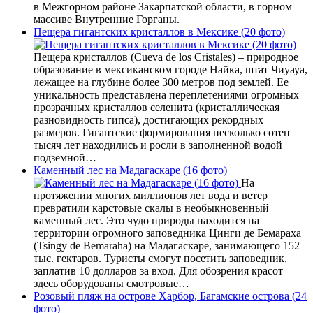
в Межгорном районе Закарпатской области, в горном
массиве Внутренние Горганы.
Пещера гигантских кристаллов в Мексике (20 фото)
Пещера кристаллов (Cueva de los Cristales) – природное
образование в мексиканском городе Найка, штат Чиуауа,
лежащее на глубине более 300 метров под землей. Ее
уникальность представлена переплетениями огромных
прозрачных кристаллов селенита (кристаллическая
разновидность гипса), достигающих рекордных
размеров. Гигантские формирования несколько сотен
тысяч лет находились и росли в заполненной водой
подземной…
Каменный лес на Мадагаскаре (16 фото)
На
протяжении многих миллионов лет вода и ветер
превратили карстовые скалы в необыкновенный
каменный лес. Это чудо природы находится на
территории огромного заповедника Цинги де Бемараха
(Tsingy de Bemaraha) на Мадагаскаре, занимающего 152
тыс. гектаров. Туристы смогут посетить заповедник,
заплатив 10 долларов за вход. Для обозрения красот
здесь оборудованы смотровые…
Розовый пляж на острове Харбор, Багамские острова (24
фото)