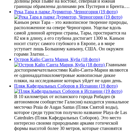
долины реки Пьяве на востоке, северная и южная
границы обрамлены долинами рек Пустерия и Брента.…
Река Тара в парке Дурмитор, Черногория (19 фото)
Каньон реки Тара – это живописное творение природы,
расположенное на севере Черногории. Ущелье вдоль
самой длинной артерии страны, Тары, простирается на
82 км в длину, а его глубина достигает 1300 м. Каньон
носит статус самого глубокого в Европе, а в мире
уступает лишь Большому каньону, США. Он окружен
горами Златни…
Остров Кайо Санта Мария, Куба (18 фото)
Главными
достопримечательностями Кайо-Санта-Марии являются
ее одиннадцатикилометровые живописные дикие
пляжи, на исследование которых уйдет не один день.
Пляж Кафедральных Соборов в Испании (19 фото)
В 10 километрах от испанского города Рибадео (в
автономном сообществе Галисия) находится уникальное
местечко Praia de Augas Santas (Пляж Святой воды),
которое среди туристов получило название Playa de Las
Catedrales (Пляж Кафедральных Соборов). Это место
интересно своими природными арками готической
формы высотой более 30 метров, которые становятся