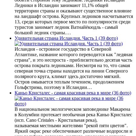
Ледники в Исландии занимают 11,1% общей
территории страны и оказывают существенное влияние
на ландшафт острова. Крупных ледников насчитывается
13, среди которых первое место по популярности среди
туристов занимает ледник Ватнайёкюдль - самый
большой ледник страны.…
Удивительная страна Исландия. Часть 1 (39 фото)
Исландия - островное государство в Северной
Атлантике, название которого переводится как "ледяная
страна", и это неспроста - приблизительно десятая часть
острова покрыта ледниками. Несмотря на то, что самая
северная точка страны находится на линии Северного
полярного круга, климат здесь достаточно мягкий.
Остров омывается теплым течением, продолжением
Гольфстрима, поэтому в Исландии…
Каньо Кристалес - самая красивая река в мире (36 фото)
В национальном экологическом заповеднике Макарена
в Колумбии протекает необычная река Каньо Кристалес
(исп. Cano Cristales - Кристальная река),
называемая местными жителями "рекой пяти цветов".
Яркий окрас реке обеспечивают различные водоросли и