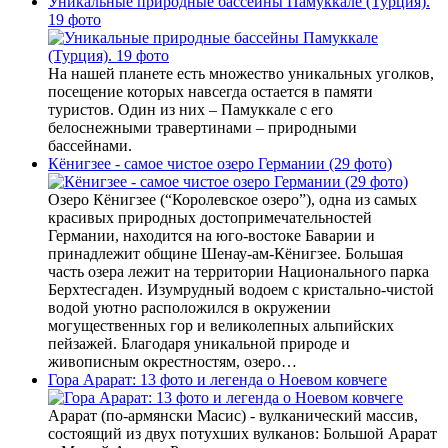
Уникальные природные бассейны Памуккале (Турция).
19 фото
На нашей планете есть множество уникальных уголков,
посещение которых навсегда остается в памяти
туристов. Один из них – Памуккале с его
белоснежными травертинами – природными
бассейнами.
Кёнигзее - самое чистое озеро Германии (29 фото)
Озеро Кёнигзее (“Королевское озеро”), одна из самых
красивых природных достопримечательностей
Германии, находится на юго-востоке Баварии и
принадлежит общине Шенау-ам-Кёнигзее. Большая
часть озера лежит на территории Национального парка
Берхтесгаден. Изумрудный водоем с кристально-чистой
водой уютно расположился в окружении
могущественных гор и великолепных альпийских
пейзажей. Благодаря уникальной природе и
живописным окрестностям, озеро…
Гора Арарат: 13 фото и легенда о Ноевом ковчеге
Арарат (по-армянски Масис) - вулканический массив,
состоящий из двух потухших вулканов: Большой Арарат