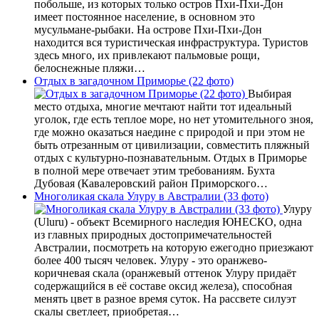
побольше, из которых только остров Пхи-Пхи-Дон
имеет постоянное население, в основном это
мусульмане-рыбаки. На острове Пхи-Пхи-Дон
находится вся туристическая инфраструктура. Туристов
здесь много, их привлекают пальмовые рощи,
белоснежные пляжи…
Отдых в загадочном Приморье (22 фото)
Выбирая
место отдыха, многие мечтают найти тот идеальный
уголок, где есть теплое море, но нет утомительного зноя,
где можно оказаться наедине с природой и при этом не
быть отрезанным от цивилизации, совместить пляжный
отдых с культурно-познавательным. Отдых в Приморье
в полной мере отвечает этим требованиям. Бухта
Дубовая (Кавалеровский район Приморского…
Многоликая скала Улуру в Австралии (33 фото)
Улуру
(Uluru) - объект Всемирного наследия ЮНЕСКО, одна
из главных природных достопримечательностей
Австралии, посмотреть на которую ежегодно приезжают
более 400 тысяч человек. Улуру - это оранжево-
коричневая скала (оранжевый оттенок Улуру придаёт
содержащийся в её составе оксид железа), способная
менять цвет в разное время суток. На рассвете силуэт
скалы светлеет, приобретая…