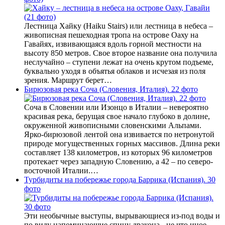
Лестница Хайку (Haiku Stairs) или лестница в небеса –
живописная пешеходная тропа на острове Оаху на
Гавайях, извивающаяся вдоль горной местности на
высоту 850 метров. Свое второе название она получила
неслучайно – ступени лежат на очень крутом подъеме,
буквально уходя в объятья облаков и исчезая из поля
зрения. Маршрут берет…
Бирюзовая река Соча (Словения, Италия). 22 фото
Соча в Словении или Изонцо в Италии – невероятно
красивая река, берущая свое начало глубоко в долине,
окруженной живописными словенскими Альпами.
Ярко-бирюзовой лентой она извивается по нетронутой
природе могущественных горных массивов. Длина реки
составляет 138 километров, из которых 96 километров
протекает через западную Словению, а 42 – по северо-
восточной Италии.…
Турбидиты на побережье города Баррика (Испания). 30
фото
Эти необычные выступы, вырывающиеся из-под воды и
по виду напоминающие спину дракона - не что иное,