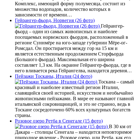
Комплекс, имеющий форму полумесяца, состоит из
множества водопадов, количество которых в
зависимости от времени…
Гейрангер-фьорд, Норвегия (26 фото)
Гейрангер-
фьорд – один из самых живописных и наиболее
посещаемых норвежских фьордов, расположенный в
регионе Суннмёре на юго-западе губернии Мёре-ог-
Ромсдал. Он простирается между гор на 15 км и
является естественным продолжением Сторфьорда
(Большого фьорда). Максимальная его ширина
составляет 1,3 км. На окраине Гейрангер-фьорда, где в
него вливается река Гейрангелва, находится деревня…
Пейзажи Тосканы, Италия (24 фото)
Тоскана – самый
красивый и наиболее известный регион Италии,
славящийся своей историей, искусством и необычайно
живописными пейзажами. В мире ее называют главной
итальянской сокровищницей, и это не странно, ведь в
Тоскане сосредоточено 60% всех культурных богатств
страны.
Розовое озеро Ретба в Сенегале (15 фото)
В 30 км от
Дакара – столицы Сенегала – находится неповторимое
природное явление - Розовое озеро, или Ретба, как его