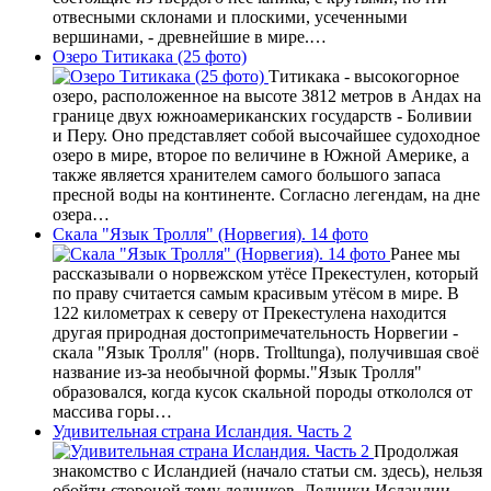
отвесными склонами и плоскими, усеченными
вершинами, - древнейшие в мире.…
Озеро Титикака (25 фото)
Титикака - высокогорное
озеро, расположенное на высоте 3812 метров в Андах на
границе двух южноамериканских государств - Боливии
и Перу. Оно представляет собой высочайшее судоходное
озеро в мире, второе по величине в Южной Америке, а
также является хранителем самого большого запаса
пресной воды на континенте. Согласно легендам, на дне
озера…
Скала "Язык Тролля" (Норвегия). 14 фото
Ранее мы
рассказывали о норвежском утёсе Прекестулен, который
по праву считается самым красивым утёсом в мире. В
122 километрах к северу от Прекестулена находится
другая природная достопримечательность Норвегии -
скала "Язык Тролля" (норв. Trolltunga), получившая своё
название из-за необычной формы."Язык Тролля"
образовался, когда кусок скальной породы откололся от
массива горы…
Удивительная страна Исландия. Часть 2
Продолжая
знакомство с Исландией (начало статьи см. здесь), нельзя
обойти стороной тему ледников. Ледники Исландии