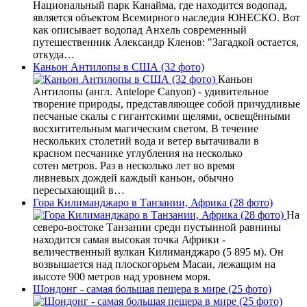
Национальный парк Канайма, где находится водопад,
является объектом Всемирного наследия ЮНЕСКО. Вот
как описывает водопад Анхель современный
путешественник Александр Кленов: "Загадкой остается,
откуда…
Каньон Антилопы в США (32 фото)
Каньон
Антилопы (англ. Antelope Canyon) - удивительное
творение природы, представляющее собой причудливые
песчаные скалы с гигантскими щелями, освещёнными
восхитительным магическим светом. В течение
нескольких столетий вода и ветер вытачивали в
красном песчанике углубления на несколько
сотен метров. Раз в несколько лет во время
ливневых дождей каждый каньон, обычно
пересыхающий в…
Гора Килиманджаро в Танзании, Африка (28 фото)
На
северо-востоке Танзании среди пустынной равнины
находится самая высокая точка Африки -
величественный вулкан Килиманджаро (5 895 м). Он
возвышается над плоскогорьем Масаи, лежащим на
высоте 900 метров над уровнем моря.
Шондонг - самая большая пещера в мире (25 фото)