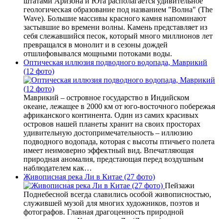
штатами Аризона и Юта располагается удивительное
геологическая образование под названием "Волна" (The
Wave). Большие массивы красного камня напоминают
застывшие во времени волны. Камень представляет из
себя слежавшийся песок, который много миллионов лет
превращался в монолит и в сезоны дождей
отшлифовывался мощными потоками воды.
Оптическая иллюзия подводного водопада, Маврикий
(12 фото)
Маврикий – островное государство в Индийском
океане, лежащее в 2000 км от юго-восточного побережья
африканского континента. Один из самих красивых
островов нашей планеты хранит на своих просторах
удивительную достопримечательность – иллюзию
подводного водопада, которая с высоты птичьего полета
имеет неимоверно эффектный вид. Впечатляющая
природная аномалия, предстающая перед воздушным
наблюдателем как…
Живописная река Ли в Китае (27 фото)
Пейзажи
Поднебесной всегда славились особой живописностью,
служившей музой для многих художников, поэтов и
фотографов. Главная драгоценность природной