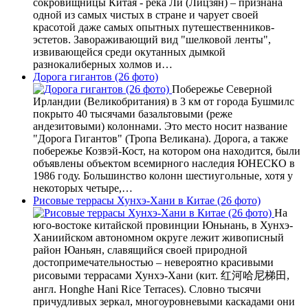
сокровищницы Китая - река Ли (Лицзян) – признана
одной из самых чистых в стране и чарует своей
красотой даже самых опытных путешественников-
эстетов. Завораживающий вид "шелковой ленты",
извивающейся среди окутанных дымкой
разнокалиберных холмов и…
Дорога гигантов (26 фото)
Побережье Северной
Ирландии (Великобритания) в 3 км от города Бушмилс
покрыто 40 тысячами базальтовыми (реже
андезитовыми) колоннами. Это место носит название
"Дорога Гигантов" (Тропа Великана). Дорога, а также
побережье Козвэй-Кост, на котором она находится, были
объявлены объектом всемирного наследия ЮНЕСКО в
1986 году. Большинство колонн шестиугольные, хотя у
некоторых четыре,…
Рисовые террасы Хунхэ-Хани в Китае (26 фото)
На
юго-востоке китайской провинции Юньнань, в Хунхэ-
Ханиийском автономном округе лежит живописный
район Юаньян, славящийся своей природной
достопримечательностью – невероятно красивыми
рисовыми террасами Хунхэ-Хани (кит. 红河哈尼梯田,
англ. Honghe Hani Rice Terraces). Словно тысячи
причудливых зеркал, многоуровневыми каскадами они