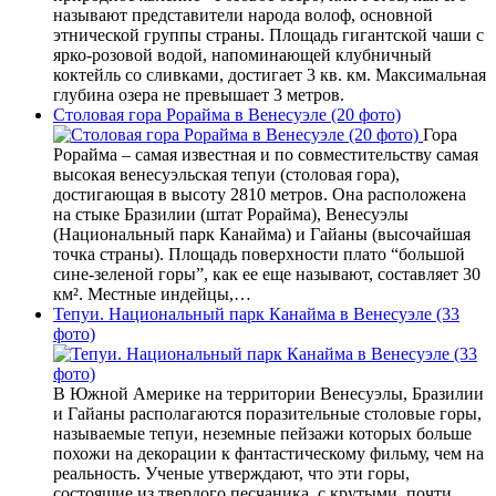
называют представители народа волоф, основной
этнической группы страны. Площадь гигантской чаши с
ярко-розовой водой, напоминающей клубничный
коктейль со сливками, достигает 3 кв. км. Максимальная
глубина озера не превышает 3 метров.
Столовая гора Рорайма в Венесуэле (20 фото)
Гора
Рорайма – самая известная и по совместительству самая
высокая венесуэльская тепуи (столовая гора),
достигающая в высоту 2810 метров. Она расположена
на стыке Бразилии (штат Рорайма), Венесуэлы
(Национальный парк Канайма) и Гайаны (высочайшая
точка страны). Площадь поверхности плато “большой
сине-зеленой горы”, как ее еще называют, составляет 30
км². Местные индейцы,…
Тепуи. Национальный парк Канайма в Венесуэле (33
фото)
В Южной Америке на территории Венесуэлы, Бразилии
и Гайаны располагаются поразительные столовые горы,
называемые тепуи, неземные пейзажи которых больше
похожи на декорации к фантастическому фильму, чем на
реальность. Ученые утверждают, что эти горы,
состоящие из твердого песчаника, с крутыми, почти