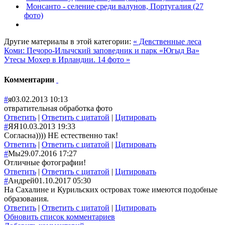
Монсанто - селение среди валунов, Португалия (27
фото)
Другие материалы в этой категории:
« Девственные леса
Коми: Печоро-Илычский заповедник и парк «Югыд Ва»
Утесы Мохер в Ирландии. 14 фото »
Комментарии
#
я
03.02.2013 10:13
отвратительная обработка фото
Ответить
|
Ответить с цитатой
|
Цитировать
#
ЯЯ
10.03.2013 19:33
Согласна)))) НЕ естественно так!
Ответить
|
Ответить с цитатой
|
Цитировать
#
Мы
29.07.2016 17:27
Отличные фотографии!
Ответить
|
Ответить с цитатой
|
Цитировать
#
Андрей
01.10.2017 05:30
На Сахалине и Курильских островах тоже имеются подобные
образования.
Ответить
|
Ответить с цитатой
|
Цитировать
Обновить список комментариев