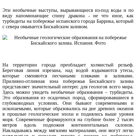
Эти необычные выступы, вырывающиеся из-под воды и по
виду напоминающие спину дракона - не что иное, как
турбидиты на побережье испанского города Баррика, который
с севера омывается Бискайским заливом.
На территории города преобладает холмистый рельеф.
Береговая линия изрезана, над водой вздымаются утесы,
которые сменяются песчаными пляжами и заливами.
Приливно-отливная зона побережья Бискайского залива
представляет значительный интерес для геологов всего мира.
Здесь можно увидеть необычные образования – турбидиты.
Это образования из осадочных пород, сформировавшиеся в
глубоководных условиях. Они бывают современными и
ископаемыми, которые образовались на дне древних океанов
в прошлые геологические эпохи и поднялись выше уровня
моря. Современные формируются на глубине более 2 тысяч
метров вдоль подножия континентальных склонов.
Накладываясь между мягкими материалами, они могут легко
размываться и попадать вместе с песком на побережье,