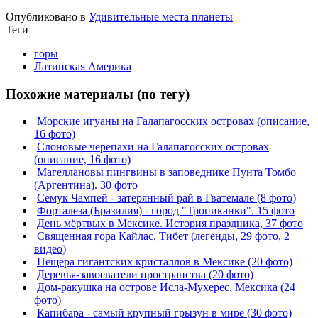
Опубликовано в
Удивительные места планеты
Теги
горы
Латинская Америка
Похожие материалы (по тегу)
Морские игуаны на Галапагосских островах (описание,
16 фото)
Слоновые черепахи на Галапагосских островах
(описание, 16 фото)
Магеллановы пингвины в заповеднике Пунта Томбо
(Аргентина). 30 фото
Семук Чампей - затерянный рай в Гватемале (8 фото)
Форталеза (Бразилия) - город "Тропиканки". 15 фото
День мёртвых в Мексике. История праздника, 37 фото
Священная гора Кайлас, Тибет (легенды, 29 фото, 2
видео)
Пещера гигантских кристаллов в Мексике (20 фото)
Деревья-завоеватели пространства (20 фото)
Дом-ракушка на острове Исла-Мухерес, Мексика (24
фото)
Капибара - самый крупный грызун в мире (30 фото)