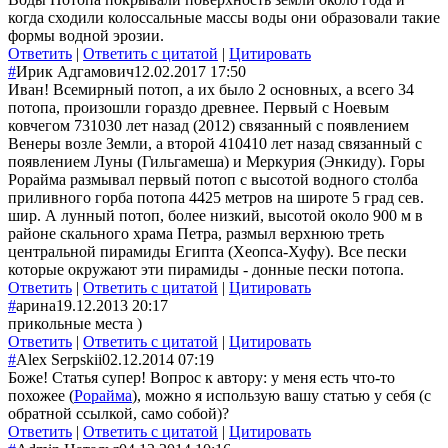
когда сходили колоссальные массы воды они образовали такие
формы водной эрозии.
Ответить
|
Ответить с цитатой
|
Цитировать
#
Ирик Адгамович
12.02.2017 17:50
Иван! Всемирный потоп, а их было 2 основных, а всего 34
потопа, произошли гораздо древнее. Первый с Ноевым
ковчегом 731030 лет назад (2012) связанный с появлением
Венеры возле Земли, а второй 410410 лет назад связанный с
появлением Луны (Гильгамеша) и Меркурия (Энкиду). Горы
Рорайма размывал первый потоп с высотой водного столба
приливного горба потопа 4425 метров на широте 5 град сев.
шир. А лунный потоп, более низкий, высотой около 900 м в
районе скального храма Петра, размыл верхнюю треть
центральной пирамиды Египта (Хеопса-Хуфу). Все пески
которые окружают эти пирамиды - донные пески потопа.
Ответить
|
Ответить с цитатой
|
Цитировать
#
арина
19.12.2013 20:17
прикольные места )
Ответить
|
Ответить с цитатой
|
Цитировать
#
Alex Serpskii
02.12.2014 07:19
Боже! Статья супер! Вопрос к автору: у меня есть что-то
похожее (
Рорайма
), можно я использую вашу статью у себя (c
обратной ссылкой, само собой)?
Ответить
|
Ответить с цитатой
|
Цитировать