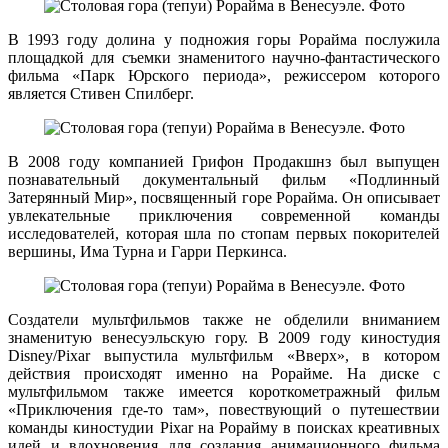
В 1993 году долина у подножия горы Рорайма послужила
площадкой для съемки знаменитого научно-фантастического
фильма «Парк Юрского периода», режиссером которого
является Стивен Спилберг.
В 2008 году компанией Грифон Продакшнз был выпущен
познавательный документальный фильм «Подлинный
Затерянный Мир», посвященный горе Рорайма. Он описывает
увлекательные приключения современной команды
исследователей, которая шла по стопам первых покорителей
вершины, Има Турна и Гарри Перкинса.
Создатели мультфильмов также не обделили вниманием
знаменитую венесуэльскую гору. В 2009 году киностудия
Disney/Pixar выпустила мультфильм «Вверх», в котором
действия происходят именно на Рорайме. На диске с
мультфильмом также имеется короткометражный фильм
«Приключения где-то там», повествующий о путешествии
команды киностудии Pixar на Рорайму в поисках креативных
идей и вдохновения для создания анимационного фильма