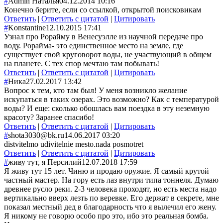
#
Admin Наталья
04.12.2014 10:16
Конечно берите, если со ссылкой, открытой поисковикам
Ответить
|
Ответить с цитатой
|
Цитировать
#
Konstantine
12.10.2015 17:41
Узнал про Рорайму в Венесуэлле из научной передаче про
воду. Рорайма- это единственное место на земле, где
существует свой круговорот воды, не участвующий в общем
на планете. С тех спор мечтаю там побывать!
Ответить
|
Ответить с цитатой
|
Цитировать
#
Ника
27.02.2017 13:42
Вопрос к тем, кто там был! У меня возникло желание
искупаться в таких озерах. Это возможно? Как с температурой
воды? И еще: сколько обошлась вам поездка в эту неземную
красоту? Заранее спасибо!
Ответить
|
Ответить с цитатой
|
Цитировать
#
shota3030@bk.ru
14.06.2017 03:20
distvitelmo udivitelnie mesto.nada posmotret
Ответить
|
Ответить с цитатой
|
Цитировать
#
живу тут, я Персилий
12.07.2018 17:59
Я живу тут 15 лет. Чиню и продаю оружие. Я самый крутой
частный мастер. На гору есть лаз внутри типа тоннеля. Думаю
древнее русло реки. 2-3 человека проходят, но есть места надо
вертикально вверх лезть по веревке. Его держат в секрете, мне
показал местный дед в благодарность что я вылечил его жену.
Я никому не говорю особо про это, ибо это реальная бомба.