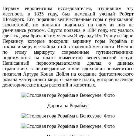
Первым европейским исследователем, изучившим эту
местность в 1835 году, был немецкий ученый Роберт
Шомбургк. Его поразили величественные горы с уникальной
экосистемой, но попытки подняться на одну из них не
увенчались успехом. Спустя полвека, в 1884 году, это удалось
сделать двум британским ученым Эверарду Им Турну и Гарри
Перкинсу, которые покорили вершину горы Рорайма и
открыли миру все тайны этой загадочной местности. Именно
по этому маршруту современные путешественники
поднимаются на плато знаменитой венесуэльской тепуи.
Написанный первооткрывателями доклад о дивных
странствиях в неизведанные земли вдохновил знаменитого
писателя Артура Конан Дойля на создание фантастического
романа «Затерянный мир» о находке плато, которое населяли
доисторические виды растений и животных.
Дорога на Рорайму: