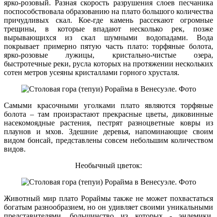
ярко-розовый. Разная скорость разрушения слоев песчаника
поспособствовала образованию на плато большого количества
причудливых скал. Кое-где камень рассекают огромные
трещины, в которые впадают несколько рек, позже
вырывающихся из скал шумными водопадами. Вода
покрывает примерно пятую часть плато: торфяные болота,
ярко-розовые лужицы, кристально-чистые озера,
быстротечные реки, русла которых на протяжении нескольких
сотен метров усеяны кристаллами горного хрусталя.
Самыми красочными уголками плато являются торфяные
болота – там произрастают прекрасные цветы, диковинные
насекомоядные растения, пестрят разноцветные ковры из
плаунов и мхов. Здешние деревья, напоминающие своим
видом бонсай, представлены совсем небольшим количеством
видов.
Необычный цветок:
Животный мир плато Рораймы также не может похвастаться
богатым разнообразием, но он удивляет своими уникальными
представителями, большинство из которых - эндемики.