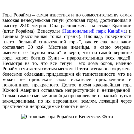
Гора Рорайма – самая известная и по совместительству самая
высокая венесуэльская тепуи (столовая гора), достигающая в
высоту 2810 метров. Она расположена на стыке Бразилии
(штат Рорайма), Венесуэлы (
Национальный парк Канайма
) и
Гайаны (высочайшая точка страны). Площадь поверхности
плато “большой сине-зеленой горы”, как ее еще называют,
составляет 30 км². Местные индейцы, в свою очередь,
именуют ее "пупом земли" и верят, что на самой вершине
горы живет богиня Куин – прародительница всех людей.
Несмотря на то, что все тепуи - это дома богов, именно
Рорайма считается святым местом. Почти всегда она окружена
белесыми облаками, придающими ей таинственности, что не
может не привлекать сюда искателей приключений и
поклонников прекрасного. Долгое время красивейшая гора
Южной Америки оставалась неприступной и неизведанной.
Только самые смелые индейцы преодолевали сложный путь к
заколдованным, по их верованиям, землям, лежащий через
практически непроходимые болота и леса.