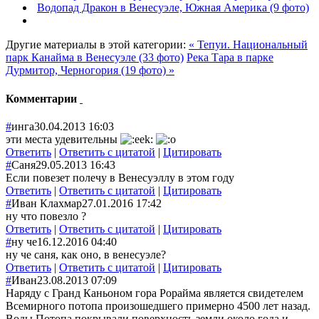
Водопад Дракон в Венесуэле, Южная Америка (9 фото)
Другие материалы в этой категории:
« Тепуи. Национальный
парк Канайма в Венесуэле (33 фото)
Река Тара в парке
Дурмитор, Черногория (19 фото) »
Комментарии
#
инга
30.04.2013 16:03
эти места удевительны
Ответить
|
Ответить с цитатой
|
Цитировать
#
Саня
29.05.2013 16:43
Если повезет полечу в Венесуэллу в этом году
Ответить
|
Ответить с цитатой
|
Цитировать
#
Иван Клахмар
27.01.2016 17:42
ну что повезло ?
Ответить
|
Ответить с цитатой
|
Цитировать
#
ну че
16.12.2016 04:40
ну че саня, как оно, в венесуэле?
Ответить
|
Ответить с цитатой
|
Цитировать
#
Иван
23.08.2013 07:09
Наряду с Гранд Каньоном гора Рорайма является свидетелем
Всемирного потопа произошедшего примерно 4500 лет назад.
Воды Потопа покрывали поверхность земли около года и