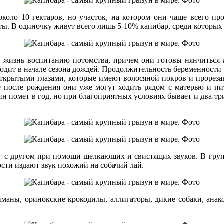
оло 10 гектаров, но участок, на котором они чаще всего про
ты. В одиночку живут всего лишь 5-10% капибар, среди которы
 жизнь воспитанию потомства, причем они готовы нянчиться 
одит в начале сезона дождей. Продолжительность беременности 
ткрытыми глазами, которые имеют волосяной покров и прорезав
 после рождения они уже могут ходить рядом с матерью и пи
ин помет в год, но при благоприятных условиях бывает и два-тр
уг с другом при помощи щелкающих и свистящих звуков. В гру
ти издают звук похожий на собачий лай.
йманы, оринокские крокодилы, аллигаторы, дикие собаки, ана