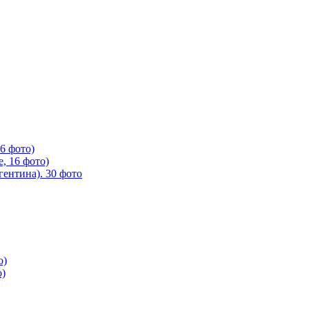
6 фото)
, 16 фото)
ентина). 30 фото
о)
о)