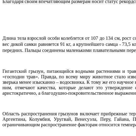
Благодаря своим впечатляющим размерам носит статус рекорд
Длина тела взрослой особи колеблется от 107 до 134 см, рост
вес дикой самки равняется 91 кг, а крупнейшего самца - 73,5
передних. Пальцы соединены маленькими плавательными пер
Гигантский грызун, питающийся водными растениями и трав
«господин трав». Правда, по всему миру животное стало изв
зверька менее изысканно – водосвинка. К тому же его научное 
ним, отмечают качества, которые делают это утверждение
аристократично, а благодушно-покровительственное выражение
Область распространения грызунов включает прибрежные тер
Аргентина, Колумбия, Уругвай, Венесуэла, Перу, Гайана,
ограничивающим распространение факторам относится температ