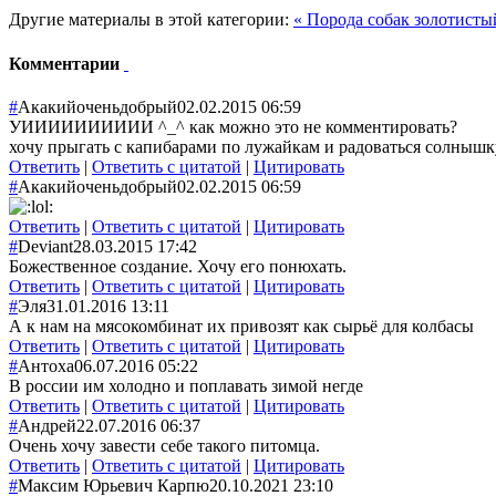
Другие материалы в этой категории:
« Порода собак золотистый
Комментарии
#
Акакийоченьдобрый
02.02.2015 06:59
УИИИИИИИИИИ ^_^ как можно это не комментировать?
хочу прыгать с капибарами по лужайкам и радоваться солнышку
Ответить
|
Ответить с цитатой
|
Цитировать
#
Акакийоченьдобрый
02.02.2015 06:59
Ответить
|
Ответить с цитатой
|
Цитировать
#
Deviant
28.03.2015 17:42
Божественное создание. Хочу его понюхать.
Ответить
|
Ответить с цитатой
|
Цитировать
#
Эля
31.01.2016 13:11
А к нам на мясокомбинат их привозят как сырьё для колбасы
Ответить
|
Ответить с цитатой
|
Цитировать
#
Антоха
06.07.2016 05:22
В россии им холодно и поплавать зимой негде
Ответить
|
Ответить с цитатой
|
Цитировать
#
Андрей
22.07.2016 06:37
Очень хочу завести себе такого питомца.
Ответить
|
Ответить с цитатой
|
Цитировать
#
Максим Юрьевич Карпю
20.10.2021 23:10