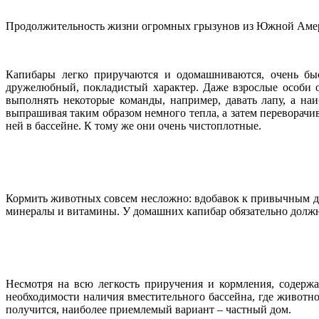
Продолжительность жизни огромных грызунов из Южной Америки 
Капибары легко приручаются и одомашниваются, очень бы
дружелюбный, покладистый характер. Даже взрослые особи 
выполнять некоторые команды, например, давать лапу, а на
выпрашивая таким образом немного тепла, а затем переворачив
ней в бассейне. К тому же они очень чистоплотные.
Кормить животных совсем несложно: вдобавок к привычным для
минералы и витамины. У домашних капибар обязательно должны
Несмотря на всю легкость приручения и кормления, содерж
необходимости наличия вместительного бассейна, где животно
получится, наиболее приемлемый вариант – частный дом.