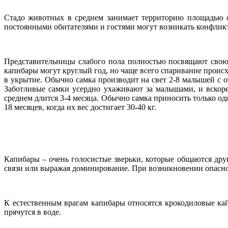
Стадо животных в среднем занимает территорию площадью ок
постоянными обитателями и гостями могут возникать конфлик
Представительницы слабого пола полностью посвящают свою
капибары могут круглый год, но чаще всего спаривание происх
в укрытие. Обычно самка производит на свет 2-8 малышей с о
Заботливые самки усердно ухаживают за малышами, и вскоре
среднем длится 3-4 месяца. Обычно самка приносить только од
18 месяцев, когда их вес достигает 30-40 кг.
Капибары – очень голосистые зверьки, которые общаются др
связи или выражая доминирование. При возникновении опаснос
К естественным врагам капибары относятся крокодиловые ка
прячутся в воде.