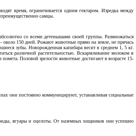
водят время, ограничивается одним гектаром. Изредка между
х преимущественно самцы.
абсолютно со всеми детенышами своей группы. Размножаться
– около 150 дней. Рожают животные прямо на земле, не прячась
шиеся зубы. Новорожденная капибара весит в среднем 1, 5 кг.
таться различной растительностью. Вскармливание молоком в
и помета. Половой зрелости животные достигают в возрасте 15-
ппах они постоянно коммуницируют, устанавливая социальные
конды, ягуары и оцелоты. От наземных хищников они успешно