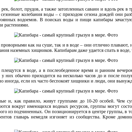
рек, болот, прудов, а также затопленных саванн и вдоль рек в т
сезонные колебания воды – с приходом сезона дождей они разбр
тоянных водоемов. В поисках воды и пищи капибары зачастую 
ми растениями.
оворными как на суше, так и в воде – они отлично плавают, 
ания наземных хищников. Капибарам даже удается спать в воде, 
ки плещутся в воде, а в послеобеденное время и ранним вече
 у них обычно приходится на несколько часов до и после полун
но иногда, если их часто беспокоят хищники и люди, они вынуж
 и, как правило, живут группами до 10-20 особей. Чем суш
ются вокруг имеющихся водных ресурсов, группы могут состоят
ого из подчиненных. Он позиционируется в центре группы, в то
ентов главарь немедля изгоняет из сообщества. Кроме доми