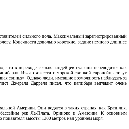
редставителей сильного пола. Максимальный зарегистрированный
голову. Конечности довольно короткие, задние немного длиннее
 что в переводе с языка индейцев гуарани переводится как
апибара». Из-за схожести с морской свинкой европейцы зовут
одяная свинья». Однако люди, имевшие возможность наблюдать за
лист Джералд Даррелл писал, что капибара выглядит очень
льной Америки. Они водятся в таких странах, как Бразилия,
т бассейны рек Ла-Плата, Ориноко и Амазонка. К основным
 показателя высоты 1300 метров над уровнем моря.