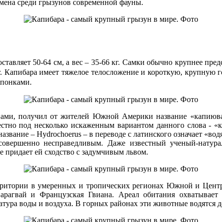
смена среди грызунов современной фауны.
 составляет 50-64 см, а вес – 35-66 кг. Самки обычно крупнее п
 кг. Капибара имеет тяжелое телосложение и короткую, крупную 
епонками.
ами, получил от жителей Южной Америки название «капиюва»,
естно под несколько искаженным вариантом данного слова - «к
название – Hydrochoerus – в переводе с латинского означает «в
 совершенно несправедливым. Даже известный ученый-натура
 придает ей сходство с задумчивым львом.
ритории в умеренных и тропических регионах Южной и Центра
 Парагвай и Французская Гвиана. Ареал обитания охватывае
ура воды и воздуха. В горных районах эти животные водятся до