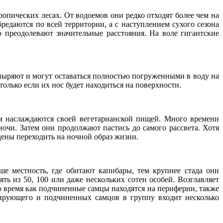
ропических лесах. От водоемов они редко отходят более чем на
едаются по всей территории, а с наступлением сухого сезона
преодолевают значительные расстояния. На воле гигантские
ныряют и могут оставаться полностью погруженными в воду на
только если их нос будет находиться на поверхности.
ром наслаждаются своей вегетарианской пищей. Много времени
очи. Затем они продолжают пастись до самого рассвета. Хотя
дены переходить на ночной образ жизни.
е местность, где обитают капибары, тем крупнее стада они
ь из 50, 100 или даже нескольких сотен особей. Возглавляет
 время как подчиненные самцы находятся на периферии, также
нирующего и подчиненных самцов в группу входит несколько