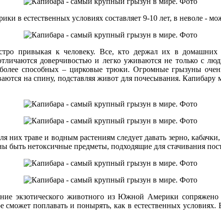
в естественных условиях составляет 9-10 лет, в неволе - може
стро привыкая к человеку. Все, кто держал их в домашних
отличаются доверчивостью и легко уживаются не только с л
иболее способных – цирковые трюки. Огромные грызуны очень
аются на спину, подставляя живот для почесывания. Капибару м
 них траве и водным растениям следует давать зерно, кабачки, 
 быть нетоксичные предметы, подходящие для стачивания посто
ание экзотического животного из Южной Америки сопряжено 
е сможет поплавать и понырять, как в естественных условиях.