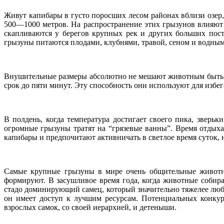
Живут капибары в густо поросших лесом районах вблизи озер, 
500—1000 метров. На распространение этих грызунов влияют 
скапливаются у берегов крупных рек и других больших пос
грызуны питаются плодами, клубнями, травой, сеном и водны
Внушительные размеры абсолютно не мешают животным быть пр
срок до пяти минут. Эту способность они используют для избег
В полдень, когда температура достигает своего пика, зверь
огромные грызуны тратят на “грязевые ванны”. Время отдыха
капибары и предпочитают активничать в светлое время суток, 
Самые крупные грызуны в мире очень общительные животные
формируют. В засушливое время года, когда животные собира
стадо доминирующий самец, который значительно тяжелее люб
он имеет доступ к лучшим ресурсам. Потенциальных конкур
взрослых самок, со своей иерархией, и детеныши.