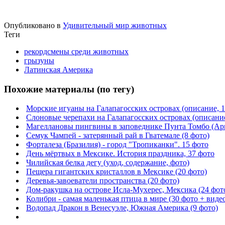
Опубликовано в
Удивительный мир животных
Теги
рекордсмены среди животных
грызуны
Латинская Америка
Похожие материалы (по тегу)
Морские игуаны на Галапагосских островах (описание, 1
Слоновые черепахи на Галапагосских островах (описание
Магеллановы пингвины в заповеднике Пунта Томбо (Арг
Семук Чампей - затерянный рай в Гватемале (8 фото)
Форталеза (Бразилия) - город "Тропиканки". 15 фото
День мёртвых в Мексике. История праздника, 37 фото
Чилийская белка дегу (уход, содержание, фото)
Пещера гигантских кристаллов в Мексике (20 фото)
Деревья-завоеватели пространства (20 фото)
Дом-ракушка на острове Исла-Мухерес, Мексика (24 фот
Колибри - самая маленькая птица в мире (30 фото + виде
Водопад Дракон в Венесуэле, Южная Америка (9 фото)