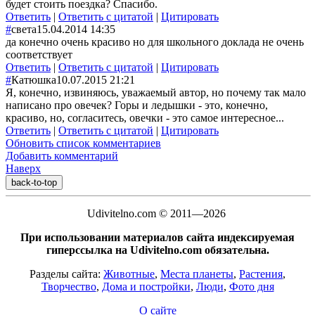
будет стоить поездка? Спасибо.
Ответить
|
Ответить с цитатой
|
Цитировать
#
света
15.04.2014 14:35
да конечно очень красиво но для школьного доклада не очень
соответствует
Ответить
|
Ответить с цитатой
|
Цитировать
#
Катюшка
10.07.2015 21:21
Я, конечно, извиняюсь, уважаемый автор, но почему так мало
написано про овечек? Горы и ледышки - это, конечно,
красиво, но, согласитесь, овечки - это самое интересное...
Ответить
|
Ответить с цитатой
|
Цитировать
Обновить список комментариев
Добавить комментарий
Наверх
back-to-top
Udivitelno.com © 2011—2026
При использовании материалов сайта индексируемая
гиперссылка на Udivitelno.com обязательна.
Разделы сайта:
Животные
,
Места планеты
,
Растения
,
Творчество
,
Дома и постройки
,
Люди
,
Фото дня
О сайте