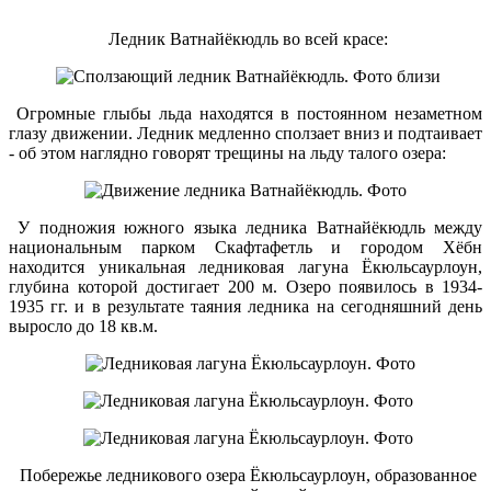
Ледник Ватнайёкюдль во всей красе:
Огромные глыбы льда находятся в постоянном незаметном
глазу движении. Ледник медленно сползает вниз и подтаивает
- об этом наглядно говорят трещины на льду талого озера:
У подножия южного языка ледника Ватнайёкюдль между
национальным парком Скафтафетль и городом Хёбн
находится уникальная ледниковая лагуна Ёкюльсаурлоун,
глубина которой достигает 200 м. Озеро появилось в 1934-
1935 гг. и в результате таяния ледника на сегодняшний день
выросло до 18 кв.м.
Побережье ледникового озера Ёкюльсаурлоун, образованное