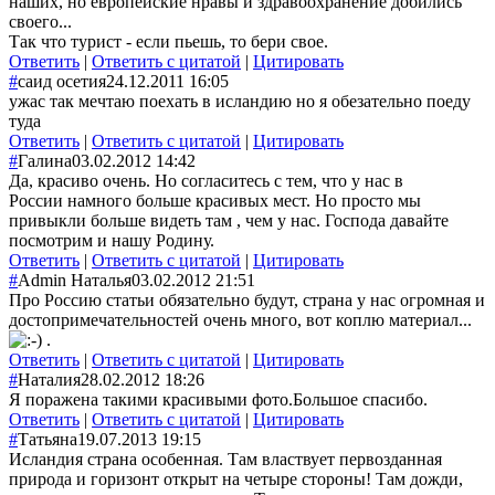
наших, но европейские нравы и здравоохранение добились
своего...
Так что турист - если пьешь, то бери свое.
Ответить
|
Ответить с цитатой
|
Цитировать
#
саид осетия
24.12.2011 16:05
ужас так мечтаю поехать в исландию но я обезательно поеду
туда
Ответить
|
Ответить с цитатой
|
Цитировать
#
Галина
03.02.2012 14:42
Да, красиво очень. Но согласитесь с тем, что у нас в
России намного больше красивых мест. Но просто мы
привыкли больше видеть там , чем у нас. Господа давайте
посмотрим и нашу Родину.
Ответить
|
Ответить с цитатой
|
Цитировать
#
Admin Наталья
03.02.2012 21:51
Про Россию статьи обязательно будут, страна у нас огромная и
достопримечательностей очень много, вот коплю материал...
.
Ответить
|
Ответить с цитатой
|
Цитировать
#
Наталия
28.02.2012 18:26
Я поражена такими красивыми фото.Большое спасибо.
Ответить
|
Ответить с цитатой
|
Цитировать
#
Татьяна
19.07.2013 19:15
Исландия страна особенная. Там властвует первозданная
природа и горизонт открыт на четыре стороны! Там дожди,