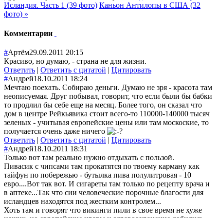
Исландия. Часть 1 (39 фото)
Каньон Антилопы в США (32
фото) »
Комментарии
#
Артём
29.09.2011 20:15
Красиво, но думаю, - страна не для жизни.
Ответить
|
Ответить с цитатой
|
Цитировать
#
Андрей
18.10.2011 18:24
Мечтаю поехать. Собираю деньги. Думаю не зря - красота там
неописуемая. Друг побывал, говорит, что если были бы бабки
то продлил бы себе еще на месяц. Более того, он сказал что
дом в центре Рейкьявика стоит всего-то 110000-140000 тысяч
зеленых - учитывая европейские цены или там москоские, то
получается очень даже ничего
Ответить
|
Ответить с цитатой
|
Цитировать
#
Андрей
18.10.2011 18:31
Только вот там реально нужно отдыхать с пользой.
Пивасик с чипсами там прокатятся по твоему карману как
тайфун по побережью - бутылка пива полулитровая - 10
евро....Вот так вот. И сигареты там только по рецепту врача и
в аптеке...Так что сии человеческие порочные благости для
исландцев находятся под жестким контролем...
Хоть там и говорят что викинги пили в свое время не хуже