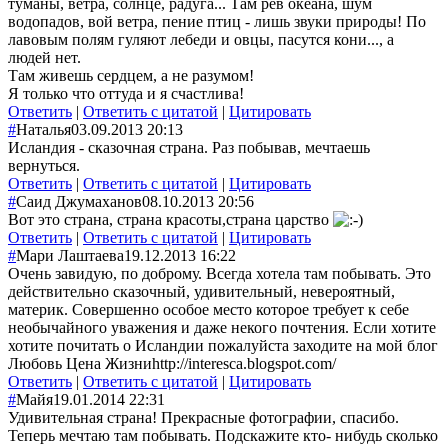
туманы, ветра, солнце, радуга... Там рев океана, шум
водопадов, вой ветра, пение птиц - лишь звуки природы! По
лавовым полям гуляют лебеди и овцы, пасутся кони..., а
людей нет.
Там живешь сердцем, а не разумом!
Я только что оттуда и я счастлива!
Ответить
|
Ответить с цитатой
|
Цитировать
#
Наталья
03.09.2013 20:13
Исландия - сказочная страна. Раз побывав, мечтаешь
вернуться.
Ответить
|
Ответить с цитатой
|
Цитировать
#
Саид Джумаханов
08.10.2013 20:56
Вот это страна, страна красоты,страна царство
Ответить
|
Ответить с цитатой
|
Цитировать
#
Мари Лаштаева
19.12.2013 16:22
Очень завидую, по доброму. Всегда хотела там побывать. Это
действительно сказочный, удивительный, невероятный,
материк. Совершенно особое место которое требует к себе
необычайного уважения и даже некого почтения. Если хотите
хотите почитать о Исландии пожалуйста заходите на мой блог
Любовь Цена Жизниhttp://interesca.blogspot.com/
Ответить
|
Ответить с цитатой
|
Цитировать
#
Майя
19.01.2014 22:31
Удивительная страна! Прекрасные фотографии, спасибо.
Теперь мечтаю там побывать. Подскажите кто- нибудь сколько