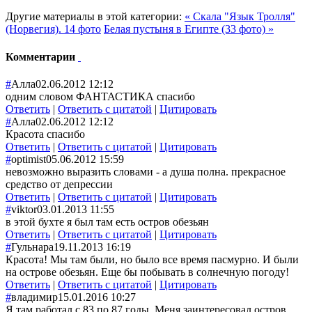
Другие материалы в этой категории:
« Скала "Язык Тролля"
(Норвегия). 14 фото
Белая пустыня в Египте (33 фото) »
Комментарии
#
Алла
02.06.2012 12:12
одним словом ФАНТАСТИКА спасибо
Ответить
|
Ответить с цитатой
|
Цитировать
#
Алла
02.06.2012 12:12
Красота спасибо
Ответить
|
Ответить с цитатой
|
Цитировать
#
optimist
05.06.2012 15:59
невозможно выразить словами - а душа полна. прекрасное
средство от депрессии
Ответить
|
Ответить с цитатой
|
Цитировать
#
viktor
03.01.2013 11:55
в этой бухте я был там есть остров обезьян
Ответить
|
Ответить с цитатой
|
Цитировать
#
Гульнара
19.11.2013 16:19
Красота! Мы там были, но было все время пасмурно. И были
на острове обезьян. Еще бы побывать в солнечную погоду!
Ответить
|
Ответить с цитатой
|
Цитировать
#
владимир
15.01.2016 10:27
Я там работал с 83 по 87 годы. Меня заинтересовал остров