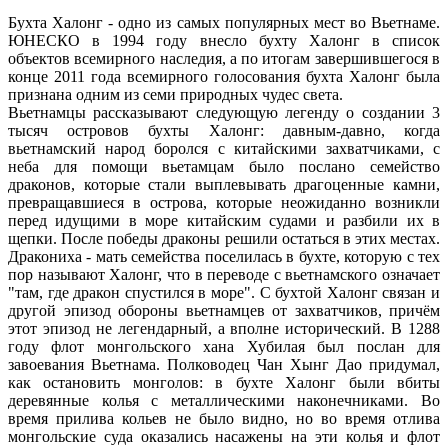
Бухта Халонг - одно из самых популярных мест во Вьетнаме.
ЮНЕСКО в 1994 году внесло бухту Халонг в список
объектов всемирного наследия, а по итогам завершившегося в
конце 2011 года всемирного голосования бухта Халонг была
признана одним из семи природных чудес света.
Вьетнамцы рассказывают следующую легенду о создании 3
тысяч островов бухты Халонг: давным-давно, когда
вьетнамский народ боролся с китайскими захватчиками, с
неба для помощи вьетамцам было послано семейство
драконов, которые стали выплевывать драгоценные камни,
превращавшиеся в острова, которые неожиданно возникли
перед идущими в море китайским судами и разбили их в
щепки. После победы драконы решили остаться в этих местах.
Дракониха - мать семейства поселилась в бухте, которую с тех
пор называют Халонг, что в переводе с вьетнамского означает
"там, где дракон спустился в море". С бухтой Халонг связан и
другой эпизод обороны вьетнамцев от захватчиков, причём
этот эпизод не легендарный, а вполне исторический. В 1288
году флот монгольского хана Хубилая был послан для
завоевания Вьетнама. Полководец Чан Хынг Дао придумал,
как остановить монголов: в бухте Халонг были вбиты
деревянные колья с металлическими наконечниками. Во
время прилива кольев не было видно, но во время отлива
монгольские суда оказались насажены на эти колья и флот