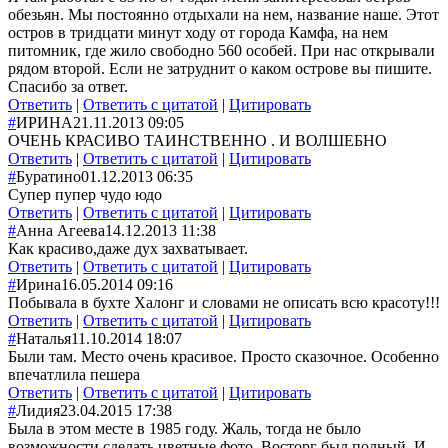
обезьян. Мы постоянно отдыхали на нем, название наше. Этот
остров в тридцати минут ходу от города Камфа, на нем
питомник, где жило свободно 560 особей. При нас открывали
рядом второй. Если не затруднит о каком острове вы пишите.
Спасибо за ответ.
Ответить
|
Ответить с цитатой
|
Цитировать
#
ИРИНА
21.11.2013 09:05
ОЧЕНЬ КРАСИВО ТАИНСТВЕННО . И ВОЛШЕБНО
Ответить
|
Ответить с цитатой
|
Цитировать
#
Буратино
01.12.2013 06:35
Супер пупер чудо юдо
Ответить
|
Ответить с цитатой
|
Цитировать
#
Анна Агеева
14.12.2013 11:38
Как красиво,даже дух захватывает.
Ответить
|
Ответить с цитатой
|
Цитировать
#
Ирина
16.05.2014 09:16
Побывала в бухте Халонг и словами не описать всю красоту!!!
Ответить
|
Ответить с цитатой
|
Цитировать
#
Наталья
11.10.2014 18:07
Были там. Место очень красивое. Просто сказочное. Особенно
впечатлила пешера
Ответить
|
Ответить с цитатой
|
Цитировать
#
Лидия
23.04.2015 17:38
Была в этом месте в 1985 году. Жаль, тогда не было
возможности сделать цветные фото. Восторг был полный. И