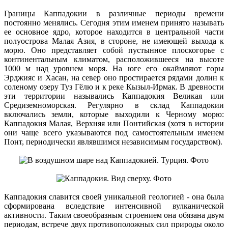
Границы Каппадокии в различные периоды времени
постоянно менялись. Сегодня этим именем принято называть
ее основное ядро, которое находится в центральной части
полуострова Малая Азия, в стороне, не имеющей выхода к
морю. Оно представляет собой пустынное плоскогорье с
континентальным климатом, расположившееся на высоте
1000 м над уровнем моря. На юге его окаймляют горы
Эрджияс и Хасан, на север оно простирается рядами долин к
соленому озеру Туз Гёлю и к реке Кызыл-Ирмак. В древности
эти территории назывались Каппадокия Великая или
Средиземноморская. Регулярно в склад Каппадокии
включались земли, которые выходили к Черному морю:
Каппадокия Малая, Верхняя или Понтийская (хотя в истории
они чаще всего указываются под самостоятельным именем
Понт, периодически являвшимся независимым государством).
Каппадокия славится своей уникальной геологией - она была
сформирована вследствие интенсивной вулканической
активности. Таким своеобразным строением она обязана двум
периодам, встрече двух противоположных сил природы около