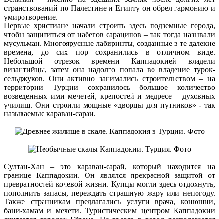
странствований по Палестине и Египту он обрел гармонию и
умиротворение.
Первые христиане начали строить здесь подземные города,
чтобы защититься от набегов сарацинов – так тогда называли
мусульман. Многоярусные лабиринты, созданные в те далекие
времена, до сих пор сохранились в отличном виде.
Небольшой отрезок времени Каппадокией владели
византийцы, затем она надолго попала во владение турок-
сельджуков. Они активно занимались строительством – на
территории Турции сохранилось большое количество
возведенных ими мечетей, крепостей и медресе – духовных
училищ. Они строили мощные «дворцы для путников» - так
называемые караван-сараи.
Султан-Хан – это караван-сарай, который находится на
границе Каппадокии. Он являлся прекрасной защитой от
превратностей кочевой жизни. Купцы могли здесь отдохнуть,
пополнить запасы, переждать страшную жару или непогоду.
Также странникам предлагались услуги врача, конюшни,
бани-хамам и мечети. Туристическим центром Каппадокии