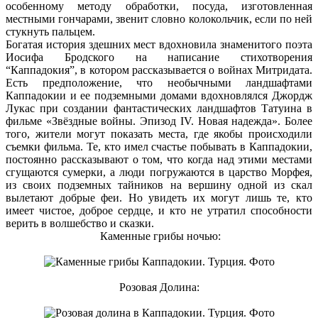
особенному методу обработки, посуда, изготовленная
местными гончарами, звенит словно колокольчик, если по ней
стукнуть пальцем.
Богатая история здешних мест вдохновила знаменитого поэта
Иосифа Бродского на написание стихотворения
“Каппадокия”, в котором рассказывается о войнах Митридата.
Есть предположение, что необычными ландшафтами
Каппадокии и ее подземными домами вдохновлялся Джордж
Лукас при создании фантастических ландшафтов Татуина в
фильме «Звёздные войны. Эпизод IV. Новая надежда». Более
того, жители могут показать места, где якобы происходили
съемки фильма. Те, кто имел счастье побывать в Каппадокии,
постоянно рассказывают о том, что когда над этими местами
сгущаются сумерки, а люди погружаются в царство Морфея,
из своих подземных тайников на вершину одной из скал
вылетают добрые феи. Но увидеть их могут лишь те, кто
имеет чистое, доброе сердце, и кто не утратил способности
верить в волшебство и сказки.
Каменные грибы ночью:
Розовая Долина: