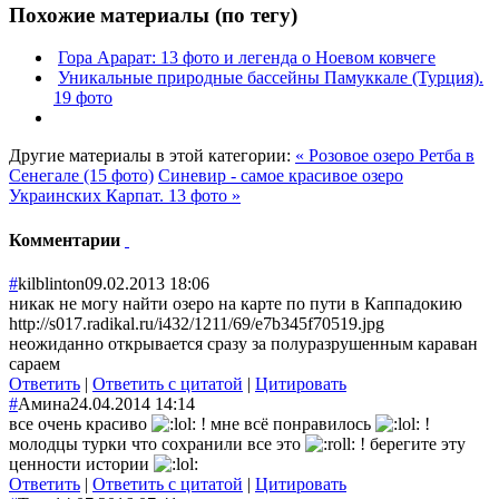
Похожие материалы (по тегу)
Гора Арарат: 13 фото и легенда о Ноевом ковчеге
Уникальные природные бассейны Памуккале (Турция).
19 фото
Другие материалы в этой категории:
« Розовое озеро Ретба в
Сенегале (15 фото)
Синевир - самое красивое озеро
Украинских Карпат. 13 фото »
Комментарии
#
kilblinton
09.02.2013 18:06
никак не могу найти озеро на карте по пути в Каппадокию
http://s017.radikal.ru/i432/1211/69/e7b345f70519.jpg
неожиданно открывается сразу за полуразрушенным караван
сараем
Ответить
|
Ответить с цитатой
|
Цитировать
#
Амина
24.04.2014 14:14
все очень красиво
! мне всё понравилось
!
молодцы турки что сохранили все это
! берегите эту
ценности истории
Ответить
|
Ответить с цитатой
|
Цитировать