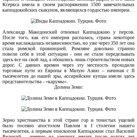
Ксеркса имела в своем распоряжении 1500 замечательных
каппадокийских скакунов, являющихся гордостью империи.
Александр Македонский отвоевал Каппадокию у персов.
После того, как его империя распалась, страна некоторое
время наслаждалась независимостью, но уже через 350 лет она
стала римской провинцией. Римляне довольно странно
повели себя в этой ситуации - они не стали переделывать
здесь все на свой лад, а обошлись лишь строительством новых
дорог. С давних времен через эту местность проходили
торговые пути из Европы в Малую Азию – начиная с II
тысячелетия до нашей эры, ассирийские купцы имели здесь
представительства - «карумы».
Долина Земи:
Зерно христианства в этой стране гор и тенистых ущелий
было посеяно апостолом Павлом в I столетии нашего
тысячелетия, а первым епископом Каппадокии стал Василий
Великий – именно на здешних землях после долгих лет