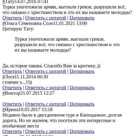
#
Тату
14.07.2016 07:41
Турки уничтожили армян, выгнали греков, разрушили всё,
что связано с христианством и это их вы называете молодцы?
Ответить
|
Ответить с цитатой
|
Цитировать
#
Ольга Семеновна Соло
11.01.2021 13:00
Цитирую Тату:
Турки уничтожили армян, выгнали греков,
разрушили всё, что связано с христианством и это
их вы называете молодцы?
Да, история такова. Спасибо Вам за критику..))
Ответить
|
Ответить с цитатой
|
Цитировать
#
Леся
11.11.2014 06:30
стоячие х...!!))
Ответить
|
Ответить с цитатой
|
Цитировать
#
Виктор
21.07.2015 12:27
Ответить
|
Ответить с цитатой
|
Цитировать
#
Ирина
10.05.2017 15:18
Недавно были в двухдневном туре в Каппадокии..долгая
дорога, Но не жалеем, что посетили эти интересные и
необычные места
Ответить
|
Ответить с цитатой
|
Цитировать