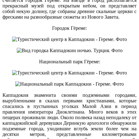
считается городок Гёреме. На въезде в город располагается
прекрасный музей под открытым небом, он представляет
собой некую долину, где собраны древние скальные церкви с
фресками на разнообразные сюжеты из Нового Завета.
Городок Гёреме:
Национальный парк Гёреме:
Каппадокия знаменита своими подземными городами,
вырубленными в скалах первыми христианами, которые
спасались в пустынных уголках Малой Азии в период
правления императора Диоклетиана. Много веков в этих
пещерах проживали люди. Около полвека назад неподалеку от
каппадокийской деревушки Деринкую археологи обнаружили
подземные города, уходившие вглубь земли более чем на
десятки метров, представленные километровыми