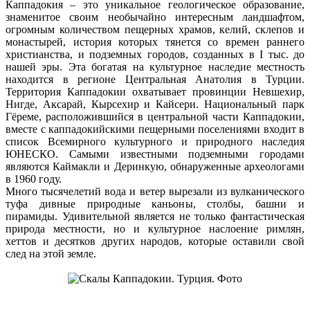
Каппадокия – это уникальное геологическое образование,
знаменитое своим необычайно интересным ландшафтом,
огромным количеством пещерных храмов, келий, склепов и
монастырей, история которых тянется со времен раннего
христианства, и подземных городов, созданных в I тыс. до
нашей эры. Эта богатая на культурное наследие местность
находится в регионе Центральная Анатолия в Турции.
Территория Каппадокии охватывает провинции Невшехир,
Нигде, Аксарай, Кырсехир и Кайсери. Национальный парк
Гёреме, расположившийся в центральной части Каппадокии,
вместе с каппадокийскими пещерными поселениями входит в
список Всемирного культурного и природного наследия
ЮНЕСКО. Самыми известными подземными городами
являются Каймакли и Деринкую, обнаруженные археологами
в 1960 году.
Много тысячелетий вода и ветер вырезали из вулканического
туфа дивные природные каньоны, столбы, башни и
пирамиды. Удивительной является не только фантастическая
природа местности, но и культурное наслоение римлян,
хеттов и десятков других народов, которые оставили свой
след на этой земле.