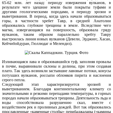
65-62 млн. лет назад: периоду извержения вулканов, в
результате чего здешние земли были покрыты туфами и
другими геологическими породами, и периоду эрозии и
выветривания. В период, когда здесь начали образовываться
горы, в частности хребет Тавр, в средней Анатолии
образовались глубокие трещины в земле. Вследствие чего
магма, извергающаяся на поверхность, образовала гряду
вулканов, таким образом параллельно хребту Тавру
выстроилась линия новых вулканов (Девели, Эрджиес, Хасан,
Кейчибойдуран, Гюллюдаг и Мелендиз).
Изливающаяся лава и образовавшийся туф, заполняя провалы
в почве, выравнивали склоны и долины, при этом создавая
плато. Так здесь возникли застывшие лавовые потоки, конусы
потухших вулканов, россыпи обломков пирита и наслоения
серого пепла.
Следующий этап характеризируется эрозией и
выветриванием. Благодаря континентальному климату со
значительными и резкими перепадами температуры, в горных
породах начали образовываться трещины. Деятельность льда и
воды способствовала разрушению скал, вместе с
воздействием рек и проливных дождей. Вот так образовались
прославленные «каменные столбы» перибаджалары («камины