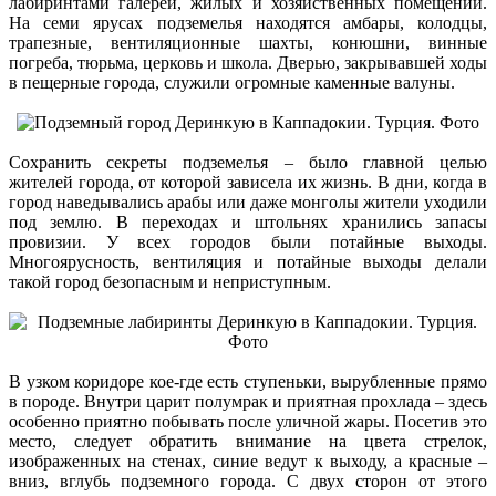
лабиринтами галерей, жилых и хозяйственных помещений.
На семи ярусах подземелья находятся амбары, колодцы,
трапезные, вентиляционные шахты, конюшни, винные
погреба, тюрьма, церковь и школа. Дверью, закрывавшей ходы
в пещерные города, служили огромные каменные валуны.
Сохранить секреты подземелья – было главной целью
жителей города, от которой зависела их жизнь. В дни, когда в
город наведывались арабы или даже монголы жители уходили
под землю. В переходах и штольнях хранились запасы
провизии. У всех городов были потайные выходы.
Многоярусность, вентиляция и потайные выходы делали
такой город безопасным и неприступным.
В узком коридоре кое-где есть ступеньки, вырубленные прямо
в породе. Внутри царит полумрак и приятная прохлада – здесь
особенно приятно побывать после уличной жары. Посетив это
место, следует обратить внимание на цвета стрелок,
изображенных на стенах, синие ведут к выходу, а красные –
вниз, вглубь подземного города. С двух сторон от этого