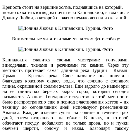
Крепость стоит на вершине холма, поднявшись на который,
можно охватить взглядом почти всю Каппадокию, в том числе
Долину Любви, о которой сложено немало легенд и сказаний:
Внимательные читатели заметят на этом фото собаку:
Каппадокия славится своими мастерами: гончарами,
виноделами, ткачами и резчиками по камню. Через эту
местность протекает самая длинная река Турции - Кызыл-
Ирмак — Красная река. Свое название она получила
благодаря красному окрасу воды, что связано с составом
глины, окрашенной солями железа. Еще задолго до нашей эры
на ее глинистых берегах вырос город, который сегодня
называется Аванос. Гончарное искусство в этой местности
было распространено еще в период властвования хеттов – их
технику до сегодняшних дней используют ремесленники
Аваноса. Каждое изделие сушат на солнце в течение трех
дней, затем отправляют на обжиг. В печку, в которой
обжигают посуду, добавляют не только дрова, но и пучки
овечьей шерсти, солому и изюм. Благодаря такому