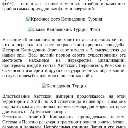
фей») – останцы в форме каменных столбов и каменных
грибов самых причудливых форм и очертаний.
Название «Каппадокия» происходит от языка древних хеттов,
что в переводе означает «страна чистокровных лошадей».
История Каппадокии берет свое начало с 5 тысячелетия до
нашей эры. Весь долгий период своего существования эта
местность находился на перекрестке цивилизаций,
поочередно входя в состав Хеттской, Персидской, Римской и
Османской империй и других государственных образований,
и служа полем боя для многочисленных войн.
Властвование Хеттской империи продолжалось на этой
территории с XVIII по XII столетие до нашей эры. Пала она
под натиском агрессивных племен и «народов моря», которые
двинулись на Армянское нагорье.
Несколько столетий Каппадокия принадлежала персам.
Отсюда в Персию регулярно транспортировали золото, мулов,
баранов и лошадей. Непобедимая конница Дария и его сына