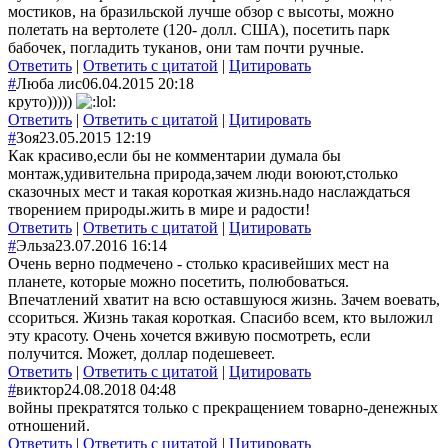
мостиков, на бразильской лучше обзор с высоты, можно
полетать на вертолете (120- долл. США), посетить парк
бабочек, погладить туканов, они там почти ручные.
Ответить
|
Ответить с цитатой
|
Цитировать
#
Люба лис
06.04.2015 20:18
круто)))))
Ответить
|
Ответить с цитатой
|
Цитировать
#
Зоя
23.05.2015 12:19
Как красиво,если бы не комментарии думала бы
монтаж,удивительна природа,зачем люди воюют,столько
сказочных мест и такая короткая жизнь.надо наслаждаться
творением природы.жить в мире и радости!
Ответить
|
Ответить с цитатой
|
Цитировать
#
Эльза
23.07.2016 16:14
Очень верно подмечено - столько красивейших мест на
планете, которые можно посетить, полюбоваться.
Впечатлений хватит на всю оставшуюся жизнь. Зачем воевать,
ссориться. Жизнь такая короткая. Спасибо всем, кто выложил
эту красоту. Очень хочется вживую посмотреть, если
получится. Может, доллар подешевеет.
Ответить
|
Ответить с цитатой
|
Цитировать
#
виктор
24.08.2018 04:48
войны прекратятся только с прекращением товарно-денежных
отношений.
Ответить
|
Ответить с цитатой
|
Цитировать