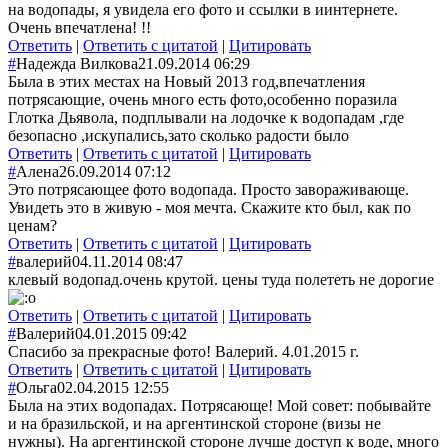
на водопады, я увидела его фото и ссылки в иинтернете.
Очень впечатлена! !!
Ответить
|
Ответить с цитатой
|
Цитировать
#
Надежда Вилкова
21.09.2014 06:29
Была в этих местах на Новый 2013 год,впечатления
потрясающие, очень много есть фото,особенно поразила
Глотка Дьявола, подплывали на лодочке к водопадам ,где
безопасно ,искупались,зато сколько радости было
Ответить
|
Ответить с цитатой
|
Цитировать
#
Алена
26.09.2014 07:12
Это потрясающее фото водопада. Просто завораживающе.
Увидеть это в живую - моя мечта. Скажите кто был, как по
ценам?
Ответить
|
Ответить с цитатой
|
Цитировать
#
валерий
04.11.2014 08:47
клевый водопад.очень крутой. цены туда полететь не дорогие
Ответить
|
Ответить с цитатой
|
Цитировать
#
Валерий
04.01.2015 09:42
Спасибо за прекрасные фото! Валерий. 4.01.2015 г.
Ответить
|
Ответить с цитатой
|
Цитировать
#
Ольга
02.04.2015 12:55
Была на этих водопадах. Потрясающе! Мой совет: побывайте
и на бразильской, и на аргентинской стороне (визы не
нужны). На аргентинской стороне лучше доступ к воде, много