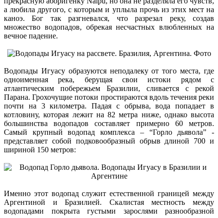
прекрасную аборигенку Naipu, но она не разделяла его чувств,
а любила другого, с которым и уплыла прочь из этих мест на
каноэ. Бог так разгневался, что разрезал реку, создав
множество водопадов, обрекая несчастных влюбленных на
вечное падение.
Водопады Игуасу образуются неподалеку от того места, где
одноименная река, берущая свои истоки рядом с
атлантическим побережьем Бразилии, сливается с рекой
Парана. Грохочущие потоки простираются вдоль течения реки
почти на 3 километра. Падая с обрыва, вода попадает в
котловину, которая лежит на 82 метра ниже, однако высота
большинства водопадов составляет примерно 60 метров.
Самый крупный водопад комплекса – “Горло дьявола” -
представляет собой подковообразный обрыв длиной 700 и
шириной 150 метров:
Именно этот водопад служит естественной границей между
Аргентиной и Бразилией. Скалистая местность между
водопадами покрыта густыми зарослями разнообразной