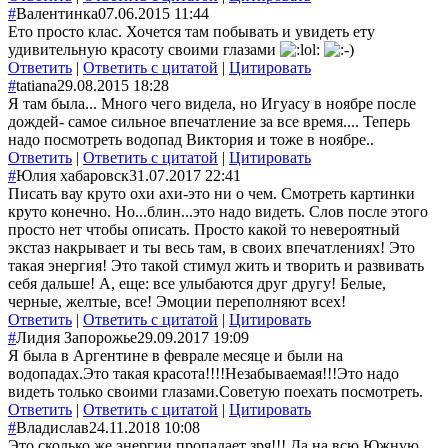
#
Валентинка
07.06.2015 11:44
Ето просто клас. Хочется там побывать и увидеть ету
удивительную красоту своими глазами
Ответить
|
Ответить с цитатой
|
Цитировать
#
tatiana
29.08.2015 18:28
Я там была... Много чего видела, но Игуасу в ноябре после
дождей- самое сильное впечатление за все время.... Теперь
надо посмотреть водопад Виктория и тоже в ноябре..
Ответить
|
Ответить с цитатой
|
Цитировать
#
Юлия хабаровск
31.07.2017 22:41
Писать вау круто охи ахи-это ни о чем. Смотреть картинки
круто конечно. Но...блин...это надо видеть. Слов после этого
просто нет чтобы описать. Просто какой то невероятный
экстаз накрывает и ты весь там, в своих впечатлениях! Это
такая энергия! Это такой стимул жить и творить и развивать
себя дальше! А, еще: все улыбаются друг другу! Белые,
черные, желтые, все! Эмоции переполняют всех!
Ответить
|
Ответить с цитатой
|
Цитировать
#
Лидия Запорожье
29.09.2017 19:09
Я была в Аргентине в феврале месяце и были на
водопадах.Это такая красота!!!!Незабываемая!!!Это надо
видеть только своими глазами.Советую поехать посмотреть.
Ответить
|
Ответить с цитатой
|
Цитировать
#
Владислав
24.11.2018 10:08
Это сколько же энергии пропадает зря!!! Да на всю Южную