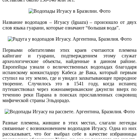
Название водопадов – Игуасу (Iguazu) – произошло от двух
слов языка гуарани, которые означают “большая вода”.
Первыми обитателями этих краев считаются племена
кайнганг и гуарани, подтверждением этому служат
археологические объекты, найденные в данном районе.
Европейцы узнали о величественных водопадах благодаря
испанскому конкистадору Кабеса де Вака, который первым
ступил на эту землю, где и увидел захватывающее природное
творение. Случилось это в 1541 году, когда испанец
путешествовал через южноамериканские джунгли вверх по
течению реки Парана в поисках прославленных сокровищ
мифической страны Эльдорадо.
Разные племена, жившие в этих местах, слагали легенды
связанные с возникновением водопадов Игуасу. Одна из них
рассказывает, что бог выбрал себе в качестве избранницы