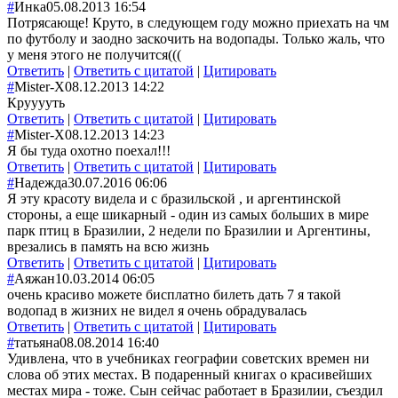
#
Инка
05.08.2013 16:54
Потрясающе! Круто, в следующем году можно приехать на чм
по футболу и заодно заскочить на водопады. Только жаль, что
у меня этого не получится(((
Ответить
|
Ответить с цитатой
|
Цитировать
#
Mister-X
08.12.2013 14:22
Крууууть
Ответить
|
Ответить с цитатой
|
Цитировать
#
Mister-X
08.12.2013 14:23
Я бы туда охотно поехал!!!
Ответить
|
Ответить с цитатой
|
Цитировать
#
Надежда
30.07.2016 06:06
Я эту красоту видела и с бразильской , и аргентинской
стороны, а еще шикарный - один из самых больших в мире
парк птиц в Бразилии, 2 недели по Бразилии и Аргентины,
врезались в память на всю жизнь
Ответить
|
Ответить с цитатой
|
Цитировать
#
Аяжан
10.03.2014 06:05
очень красиво можете бисплатно билеть дать 7 я такой
водопад в жизних не видел я очень обрадувалась
Ответить
|
Ответить с цитатой
|
Цитировать
#
татьяна
08.08.2014 16:40
Удивлена, что в учебниках географии советских времен ни
слова об этих местах. В подаренный книгах о красивейших
местах мира - тоже. Сын сейчас работает в Бразилии, съездил