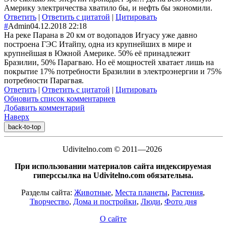
Америку электричества хватило бы, и нефть бы экономили.
Ответить
|
Ответить с цитатой
|
Цитировать
#
Admin
04.12.2018 22:18
На реке Парана в 20 км от водопадов Игуасу уже давно
построена ГЭС Итайпу, одна из крупнейших в мире и
крупнейшая в Южной Америке. 50% её принадлежит
Бразилии, 50% Парагваю. Но её мощностей хватает лишь на
покрытие 17% потребности Бразилии в электроэнергии и 75%
потребности Парагвая.
Ответить
|
Ответить с цитатой
|
Цитировать
Обновить список комментариев
Добавить комментарий
Наверх
back-to-top
Udivitelno.com © 2011—2026
При использовании материалов сайта индексируемая
гиперссылка на Udivitelno.com обязательна.
Разделы сайта:
Животные
,
Места планеты
,
Растения
,
Творчество
,
Дома и постройки
,
Люди
,
Фото дня
О сайте