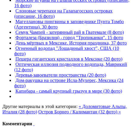
Морские игуаны на Галапагосских островах (описание,
16 фото)
Слоновые черепахи на Галапагосских островах
(описание, 16 фото)
Магеллановы пингвины в заповеднике Пунта Томбо
(Аргентина). 30 фото
Семук Чампей - затерянный рай в Гватемале (8 фото)
Форталеза (Бразилия) - город "Тропиканки". 15 фото
День мёртвых в Мексике. История праздника, 37 фото
Огненный водопад "Лошадиный хвост", США (10
фото)
Пещера гигантских кристаллов в Мексике (20 фото)
Оптическая иллюзия подводного водопада, Маврикий
(12 фото)
Деревья-завоеватели пространства (20 фото)
Дом-ракушка на острове Исла-Мухерес, Мексика (24
фото)
Капибара - самый крупный грызун в мире (30 фото)
Другие материалы в этой категории:
« Доломитовые Альпы,
Италия (28 фото)
Остров Борнео / Калимантан (32 фото) »
Комментарии