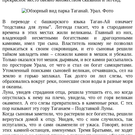
В переводе с башкирского языка Таган-Ай означает
“подставка для луны”. Легенда гласит, что в стародавние
времена в этих местах жили великаны. Главный из них,
владеющий несметными богатствами и драгоценными
камнями, имел три сына. Властитель никому не позволял
прикасаться к своим сокровищам, и его сыновья решили
тайком завладеть ими – сложили камни в мешок и убежали.
Только оказался тот мешок дырявым, и все камни рассыпались
по просторам Урала, от чего и стал он богат самоцветами.
Утомленный поисками сыновей великан, отчаявшись, сел на
землю и горько заплакал. Так долго он лил слезы, что
образовались вокруг реки, понесшие свои воды в разные моря
и океаны.
Луна, увидев страдания отца, решила утешить его, но когда
опустилась к нему на плечо, увидела, что от горя великан
окаменел. А его слезы превратились в каменные реки. С тех
пор называют эту гору Таганаем – Подставкой Луны.
Когда сыновья заметили, что растеряли все богатства, решили
вернуться домой к отцу. Увидев, что с ним случилось, так
испугались, что и сами окаменели от ужаса. Говорят, возле
этих камней-останцев, именуемых Тремя Братьями, не ходят