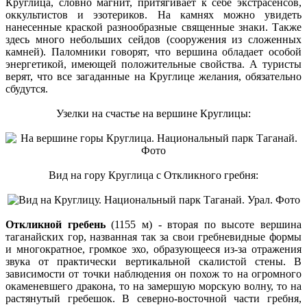
Круглица, словно магнит, притягивает к себе экстрасенсов,
оккультистов и эзотериков. На камнях можно увидеть
нанесенные краской разнообразные священные знаки. Также
здесь много небольших сейдов (сооружения из сложенных
камней). Паломники говорят, что вершина обладает особой
энергетикой, имеющей положительные свойства. А туристы
верят, что все загаданные на Круглице желания, обязательно
сбудутся.
Узелки на счастье на вершине Круглицы:
Вид на гору Круглица с Откликного гребня:
Откликной гребень
(1155 м) - вторая по высоте вершина
таганайских гор, названная так за свои гребневидные формы
и многократное, громкое эхо, образующееся из-за отражения
звука от практически вертикальной скалистой стены. В
зависимости от точки наблюдения он похож то на огромного
окаменевшего дракона, то на замершую морскую волну, то на
растянутый гребешок. В северно-восточной части гребня,