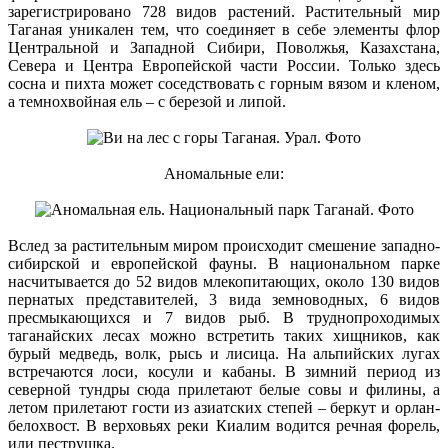
зарегистрировано 728 видов растений. Растительный мир
Таганая уникален тем, что соединяет в себе элементы флор
Центральной и Западной Сибири, Поволжья, Казахстана,
Севера и Центра Европейской части России. Только здесь
сосна и пихта может соседствовать с горным вязом и кленом,
а темнохвойная ель – с березой и липой.
Аномальные ели:
Вслед за растительным миром происходит смешение западно-
сибирской и европейской фауны. В национальном парке
насчитывается до 52 видов млекопитающих, около 130 видов
пернатых представителей, 3 вида земноводных, 6 видов
пресмыкающихся и 7 видов рыб. В труднопроходимых
таганайских лесах можно встретить таких хищников, как
бурый медведь, волк, рысь и лисица. На альпийских лугах
встречаются лоси, косули и кабаны. В зимний период из
северной тундры сюда прилетают белые совы и филины, а
летом прилетают гости из азиатских степей – беркут и орлан-
белохвост. В верховьях реки Киалим водится речная форель,
или пеструшка.