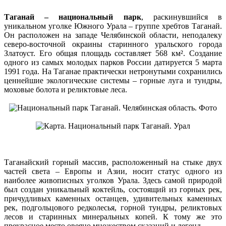
Таганай – национальный парк
, раскинувшийся в
уникальном уголке Южного Урала – группе хребтов Таганай.
Он расположен на западе Челябинской области, неподалеку
северо-восточной окраины старинного уральского города
Златоуст. Его общая площадь составляет 568 км². Создание
одного из самых молодых парков России датируется 5 марта
1991 года. На Таганае практически нетронутыми сохранились
ценнейшие экологические системы – горные луга и тундры,
моховые болота и реликтовые леса.
Таганайский горный массив, расположенный на стыке двух
частей света – Европы и Азии, носит статус одного из
наиболее живописных уголков Урала. Здесь самой природой
был создан уникальный коктейль, состоящий из горных рек,
причудливых каменных останцев, удивительных каменных
рек, подгольцового редколесья, горной тундры, реликтовых
лесов и старинных минеральных копей. К тому же это
прекрасное место овеяно множеством сказаний и легенд.