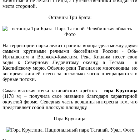
животные и не летают птицы, а путешественники обходят эти
места стороной.
Останцы Три Брата:
На территории парка лежит граница водораздела между двумя
самыми крупными речными бассейнами России - Обь-
Иртышским и Волжско-Камским. Река Киалим несет свои
воды к Северному Ледовитому океану, а Тесьма – к
Каспийскому морю. Обычно реки Таганая не многоводны, но
во время ливней всего за несколько часов превращаются в
бурные потоки.
Самая высокая точка таганайских хребтов –
гора Круглица
(1178 м) – получила свое название благодаря характерной
округлой форме. Северная часть вершины интересна тем, что
представляет собой плоскую площадку.
Гора Круглица: