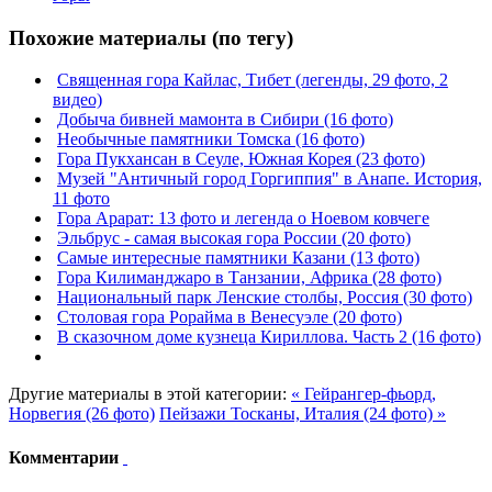
Похожие материалы (по тегу)
Священная гора Кайлас, Тибет (легенды, 29 фото, 2
видео)
Добыча бивней мамонта в Сибири (16 фото)
Необычные памятники Томска (16 фото)
Гора Пукхансан в Сеуле, Южная Корея (23 фото)
Музей "Античный город Горгиппия" в Анапе. История,
11 фото
Гора Арарат: 13 фото и легенда о Ноевом ковчеге
Эльбрус - самая высокая гора России (20 фото)
Самые интересные памятники Казани (13 фото)
Гора Килиманджаро в Танзании, Африка (28 фото)
Национальный парк Ленские столбы, Россия (30 фото)
Столовая гора Рорайма в Венесуэле (20 фото)
В сказочном доме кузнеца Кириллова. Часть 2 (16 фото)
Другие материалы в этой категории:
« Гейрангер-фьорд,
Норвегия (26 фото)
Пейзажи Тосканы, Италия (24 фото) »
Комментарии