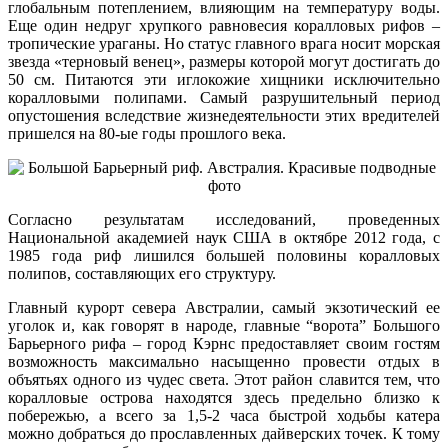
глобальным потеплением, влияющим на температуру воды.
Еще один недруг хрупкого равновесия коралловых рифов –
тропические ураганы. Но статус главного врага носит морская
звезда «терновый венец», размеры которой могут достигать до
50 см. Питаются эти иглокожие хищники исключительно
коралловыми полипами. Самый разрушительный период
опустошения вследствие жизнедеятельности этих вредителей
пришелся на 80-ые годы прошлого века.
Согласно результатам исследований, проведенных
Национальной академией наук США в октябре 2012 года, с
1985 года риф лишился большей половины коралловых
полипов, составляющих его структуру.
Главный курорт севера Австралии, самый экзотический ее
уголок и, как говорят в народе, главные “ворота” Большого
Барьерного рифа – город Кэрнс предоставляет своим гостям
возможность максимально насыщенно провести отдых в
объятьях одного из чудес света. Этот район славится тем, что
коралловые острова находятся здесь предельно близко к
побережью, а всего за 1,5-2 часа быстрой ходьбы катера
можно добраться до прославленных дайверских точек. К тому