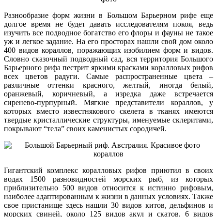
Разнообразие форм жизни в Большом Барьерном рифе еще
долгое время не будет давать исследователям покоя, ведь
изучить все подводное богатство его флоры и фауны не такое
уж и легкое задание. На его просторах нашли свой дом около
400 видов кораллов, поражающих изобилием форм и видов.
Словно сказочный подводный сад, вся территория Большого
Барьерного рифа пестрит яркими красками коралловых рифов
всех цветов радуги. Самые распространенные цвета –
различные оттенки красного, желтый, иногда белый,
оранжевый, коричневый, а изредка даже встречается
сиренево-пурпурный. Мягкие представители кораллов, у
которых вместо известнякового скелета в тканях имеются
твердые кристаллические структуры, именуемые склеритами,
покрывают “тела” своих каменистых сородичей.
Гигантский комплекс коралловых рифов приютил в своих
водах 1500 разновидностей морских рыб, из которых
приблизительно 500 видов относится к истинно рифовым,
наиболее адаптированным к жизни в данных условиях. Также
свое пристанище здесь нашли 30 видов китов, дельфинов и
морских свиней, около 125 видов акул и скатов, 6 видов