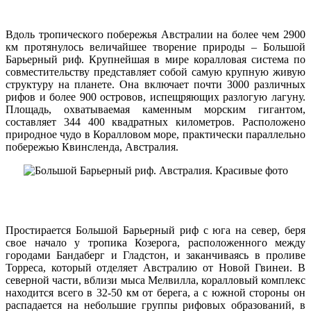
Вдоль тропического побережья Австралии на более чем 2900
км протянулось величайшее творение природы – Большой
Барьерный риф. Крупнейшая в мире коралловая система по
совместительству представляет собой самую крупную живую
структуру на планете. Она включает почти 3000 различных
рифов и более 900 островов, испещряющих разлогую лагуну.
Площадь, охватываемая каменным морским гигантом,
составляет 344 400 квадратных километров. Расположено
природное чудо в Коралловом море, практически параллельно
побережью Квинсленда, Австралия.
Простирается Большой Барьерный риф с юга на север, беря
свое начало у тропика Козерога, расположенного между
городами Бандаберг и Гладстон, и заканчиваясь в проливе
Торреса, который отделяет Австралию от Новой Гвинеи. В
северной части, вблизи мыса Мелвилла, коралловый комплекс
находится всего в 32-50 км от берега, а с южной стороны он
распадается на небольшие группы рифовых образований, в