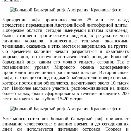
Зарождение рифа произошло около 25 млн лет назад
вследствие перемещения Австралийской литосферной плиты.
Побережье области, сегодня именуемой штатом Квинсленд,
было затоплено тропическими водами, в результате чего
личинки кораллов, принесенные теплыми океанскими
течениями, оказались в этих местах и закрепились на грунте.
Со временем колонии начали разрастаться и охватывать
морское дно, по истечению тысячелетий породив Большой
барьерный риф, каким его можно увидеть сегодня. Так с
повышением уровня Мирового океана одновременно
происходил интенсивный рост новых пластов. История слоев
рифа, находящихся под видимой наблюдателю поверхностью,
которая постоянная обновляется, насчитывает около 10 тысяч
лет. Наиболее молодые участки, расположившиеся на пиках
более старых, были сформированы в течение последних 200
лет и находятся на глубине 15-20 метров.
Уже много сотен лет Большой барьерный риф привлекает
внимание человечества: с давних времен и до сегодняшних
дней он используется жителями островов Торреса и