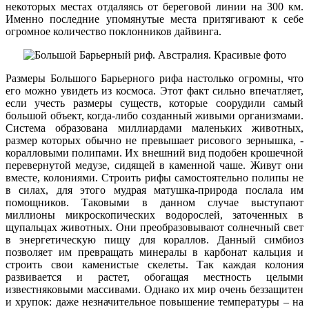
некоторых местах отдаляясь от береговой линии на 300 км.
Именно последние упомянутые места притягивают к себе
огромное количество поклонников дайвинга.
Размеры Большого Барьерного рифа настолько огромны, что
его можно увидеть из космоса. Этот факт сильно впечатляет,
если учесть размеры существ, которые соорудили самый
большой объект, когда-либо созданный живыми организмами.
Система образована миллиардами маленьких животных,
размер которых обычно не превышает рисового зернышка, -
коралловыми полипами. Их внешний вид подобен крошечной
перевернутой медузе, сидящей в каменной чаше. Живут они
вместе, колониями. Строить рифы самостоятельно полипы не
в силах, для этого мудрая матушка-природа послала им
помощников. Таковыми в данном случае выступают
миллионы микроскопических водорослей, заточенных в
щупальцах животных. Они преобразовывают солнечный свет
в энергетическую пищу для кораллов. Данный симбиоз
позволяет им превращать минералы в карбонат кальция и
строить свои каменистые скелеты. Так каждая колония
развивается и растет, обогащая местность целыми
известняковыми массивами. Однако их мир очень беззащитен
и хрупок: даже незначительное повышение температуры – на