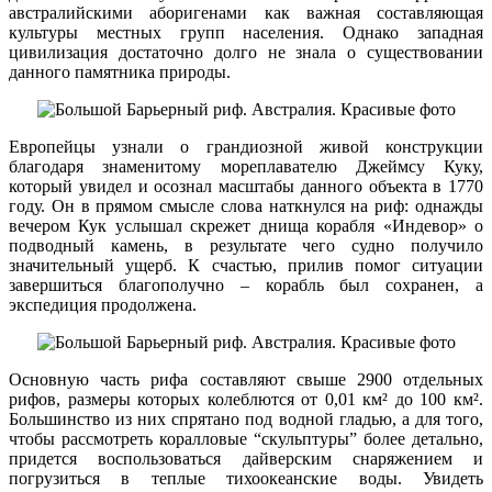
австралийскими аборигенами как важная составляющая
культуры местных групп населения. Однако западная
цивилизация достаточно долго не знала о существовании
данного памятника природы.
Европейцы узнали о грандиозной живой конструкции
благодаря знаменитому мореплавателю Джеймсу Куку,
который увидел и осознал масштабы данного объекта в 1770
году. Он в прямом смысле слова наткнулся на риф: однажды
вечером Кук услышал скрежет днища корабля «Индевор» о
подводный камень, в результате чего судно получило
значительный ущерб. К счастью, прилив помог ситуации
завершиться благополучно – корабль был сохранен, а
экспедиция продолжена.
Основную часть рифа составляют свыше 2900 отдельных
рифов, размеры которых колеблются от 0,01 км² до 100 км².
Большинство из них спрятано под водной гладью, а для того,
чтобы рассмотреть коралловые “скульптуры” более детально,
придется воспользоваться дайверским снаряжением и
погрузиться в теплые тихоокеанские воды. Увидеть