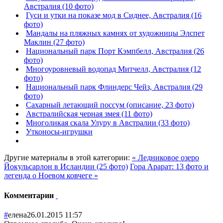
Австралия (10 фото)
Гуси и утки на показе мод в Сиднее, Австралия (16
фото)
Мандалы на пляжных камнях от художницы Элспет
Маклин (27 фото)
Национальный парк Порт Кэмпбелл, Австралия (26
фото)
Многоуровневый водопад Митчелл, Австралия (12
фото)
Национальный парк Флиндерс Чейз, Австралия (29
фото)
Сахарный летающий поссум (описание, 23 фото)
Австралийская черная змея (11 фото)
Многоликая скала Улуру в Австралии (33 фото)
Утконосы-игрушки
Другие материалы в этой категории:
« Ледниковое озеро
Йокульсарлон в Исландии (25 фото)
Гора Арарат: 13 фото и
легенда о Ноевом ковчеге »
Комментарии
#
елена
26.01.2015 11:57