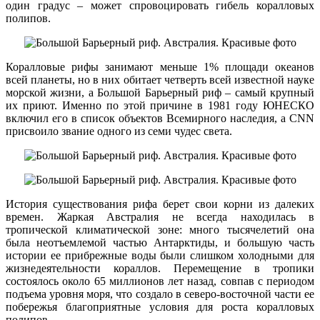
один градус – может спровоцировать гибель коралловых
полипов.
Коралловые рифы занимают меньше 1% площади океанов
всей планеты, но в них обитает четверть всей известной науке
морской жизни, а Большой Барьерный риф – самый крупный
их приют. Именно по этой причине в 1981 году ЮНЕСКО
включил его в список объектов Всемирного наследия, а CNN
присвоило звание одного из семи чудес света.
История существования рифа берет свои корни из далеких
времен. Жаркая Австралия не всегда находилась в
тропической климатической зоне: много тысячелетий она
была неотъемлемой частью Антарктиды, и большую часть
истории ее прибрежные воды были слишком холодными для
жизнедеятельности кораллов. Перемещение в тропики
состоялось около 65 миллионов лет назад, совпав с периодом
подъема уровня моря, что создало в северо-восточной части ее
побережья благоприятные условия для роста коралловых
полипов.