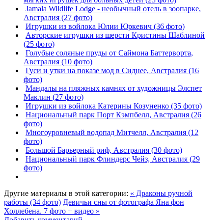
Jamala Wildlife Lodge - необычный отель в зоопарке,
Австралия (27 фото)
Игрушки из войлока Юлии Юркевич (36 фото)
Авторские игрушки из шерсти Кристины Шаблиной
(25 фото)
Голубые соляные пруды от Саймона Баттерворта,
Австралия (10 фото)
Гуси и утки на показе мод в Сиднее, Австралия (16
фото)
Мандалы на пляжных камнях от художницы Элспет
Маклин (27 фото)
Игрушки из войлока Катерины Козуненко (35 фото)
Национальный парк Порт Кэмпбелл, Австралия (26
фото)
Многоуровневый водопад Митчелл, Австралия (12
фото)
Большой Барьерный риф, Австралия (30 фото)
Национальный парк Флиндерс Чейз, Австралия (29
фото)
Другие материалы в этой категории:
« Драконы ручной
работы (34 фото)
Девичьи сны от фотографа Яна фон
Холлебена. 7 фото + видео »
Добавить комментарий