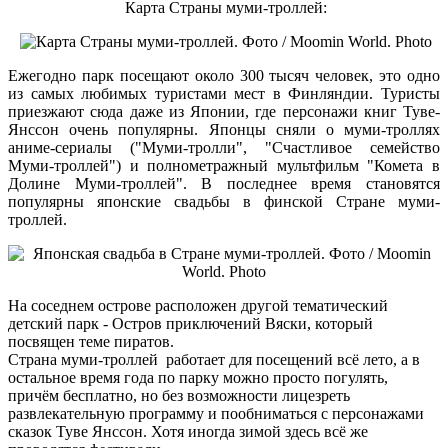
Карта Страны муми-троллей:
Ежегодно парк посещают около 300 тысяч человек, это одно
из самых любимых туристами мест в Финляндии. Туристы
приезжают сюда даже из Японии, где персонажи книг Туве-
Янссон очень популярны. Японцы сняли о муми-троллях
аниме-сериалы ("Муми-тролли", "Счастливое семейство
Муми-троллей") и полнометражный мультфильм "Комета в
Долине Муми-троллей". В последнее время становятся
популярны японские свадьбы в финской Стране муми-
троллей.
На соседнем острове расположен другой тематический
детский парк - Остров приключений Вяски, который
посвящен теме пиратов.
Страна муми-троллей работает для посещений всё лето, а в
остальное время года по парку можно просто погулять,
причём бесплатно, но без возможности лицезреть
развлекательную программу и пообниматься с персонажами
сказок Туве Янссон. Хотя иногда зимой здесь всё же