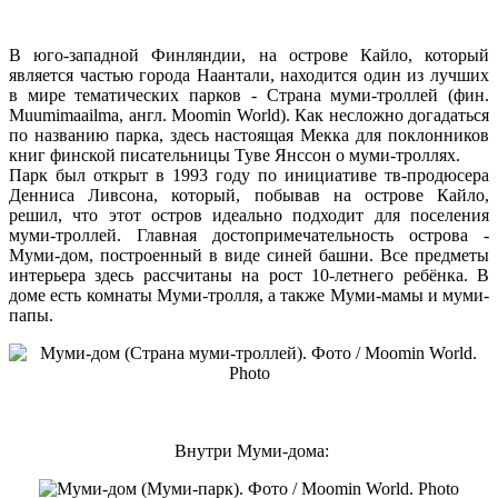
В юго-западной Финляндии, на острове Кайло, который
является частью города Наантали, находится один из лучших
в мире тематических парков - Страна муми-троллей (фин.
Muumimaailma, англ. Moomin World). Как несложно догадаться
по названию парка, здесь настоящая Мекка для поклонников
книг финской писательницы Туве Янссон о муми-троллях.
Парк был открыт в 1993 году по инициативе тв-продюсера
Денниса Ливсона, который, побывав на острове Кайло,
решил, что этот остров идеально подходит для поселения
муми-троллей. Главная достопримечательность острова -
Муми-дом, построенный в виде синей башни. Все предметы
интерьера здесь рассчитаны на рост 10-летнего ребёнка. В
доме есть комнаты Муми-тролля, а также Муми-мамы и муми-
папы.
Внутри Муми-дома: