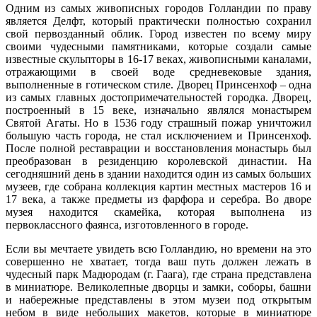
Одним из самых живописных городов Голландии по праву
является Делфт, который практически полностью сохранил
свой первозданный облик. Город известен по всему миру
своими чудесными памятниками, которые создали самые
известные скульпторы в 16-17 веках, живописными каналами,
отражающими в своей воде средневековые здания,
выполненные в готическом стиле. Дворец Принсенхоф – одна
из самых главных достопримечательностей городка. Дворец,
построенный в 15 веке, изначально являлся монастырем
Святой Агаты. Но в 1536 году страшный пожар уничтожил
большую часть города, не стал исключением и Принсенхоф.
После полной реставрации и восстановления монастырь был
преобразован в резиденцию королевской династии. На
сегодняшний день в здании находится один из самых больших
музеев, где собрана коллекция картин местных мастеров 16 и
17 века, а также предметы из фарфора и серебра. Во дворе
музея находится скамейка, которая выполнена из
первоклассного фаянса, изготовленного в городе.
Если вы мечтаете увидеть всю Голландию, но времени на это
совершенно не хватает, тогда ваш путь должен лежать в
чудесный парк Мадюродам (г. Гаага), где страна представлена
в миниатюре. Великолепные дворцы и замки, соборы, башни
и набережные представлены в этом музеи под открытым
небом в виде небольших макетов, которые в миниатюре