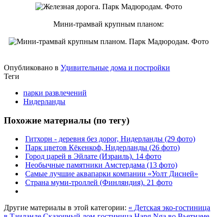
Мини-трамвай крупным планом:
Опубликовано в
Удивительные дома и постройки
Теги
парки развлечений
Нидерланды
Похожие материалы (по тегу)
Гитхорн - деревня без дорог, Нидерланды (29 фото)
Парк цветов Кёкенкоф, Нидерланды (26 фото)
Город царей в Эйлате (Израиль). 14 фото
Необычные памятники Амстердама (13 фото)
Самые лучшие аквапарки компании «Уолт Дисней»
Страна муми-троллей (Финляндия). 21 фото
Другие материалы в этой категории:
« Детская эко-гостиница
в Таиланде
Сказочный дом-гостиница Hang Nga во Вьетнаме