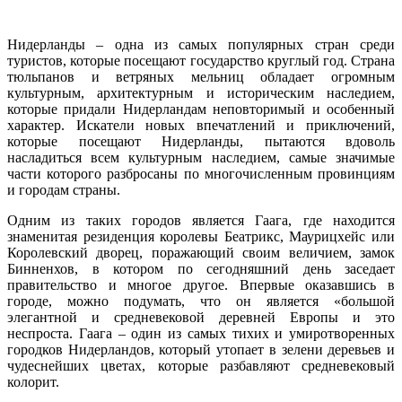
Нидерланды – одна из самых популярных стран среди
туристов, которые посещают государство круглый год. Страна
тюльпанов и ветряных мельниц обладает огромным
культурным, архитектурным и историческим наследием,
которые придали Нидерландам неповторимый и особенный
характер. Искатели новых впечатлений и приключений,
которые посещают Нидерланды, пытаются вдоволь
насладиться всем культурным наследием, самые значимые
части которого разбросаны по многочисленным провинциям
и городам страны.
Одним из таких городов является Гаага, где находится
знаменитая резиденция королевы Беатрикс, Маурицхейс или
Королевский дворец, поражающий своим величием, замок
Бинненхов, в котором по сегодняшний день заседает
правительство и многое другое. Впервые оказавшись в
городе, можно подумать, что он является «большой
элегантной и средневековой деревней Европы и это
неспроста. Гаага – один из самых тихих и умиротворенных
городков Нидерландов, который утопает в зелени деревьев и
чудеснейших цветах, которые разбавляют средневековый
колорит.