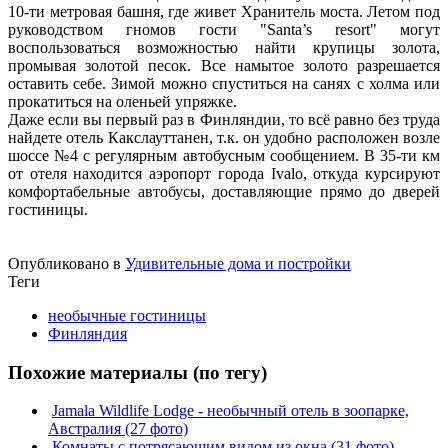
10-ти метровая башня, где живет Хранитель моста. Летом под
руководством гномов гости "Santa’s resort" могут
воспользоваться возможностью найти крупицы золота,
промывая золотой песок. Все намытое золото разрешается
оставить себе. Зимой можно спуститься на санях с холма или
прокатиться на оленьей упряжке.
Даже если вы первый раз в Финляндии, то всё равно без труда
найдете отель Какслауттанен, т.к. он удобно расположен возле
шоссе №4 с регулярным автобусным сообщением. В 35-ти км
от отеля находится аэропорт города Ivalo, откуда курсируют
комфортабельные автобусы, доставляющие прямо до дверей
гостиницы.
Опубликовано в
Удивительные дома и постройки
Теги
необычные гостиницы
Финляндия
Похожие материалы (по тегу)
Jamala Wildlife Lodge - необычный отель в зоопарке,
Австралия (27 фото)
Комнаты с потрясающим видом из окна (31 фото)