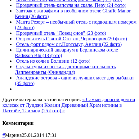
Прозрачный отель-капсула на скале, Перу (24 фото)
Завтрак с жирафами в необычном отеле Giraffe Manor,
Кения (26 фото)
Манта Резорт – необычный отель с подводным номером
(23 фото)
Прозрачный отель "Ловец снов" (23 фото)
Остров-отель Святой Стефан, Черногория (20 фото)
Отель-форт рядом с г.Портсмут, Англия (22 фото)
Цилиндрический аквариум в Берлинском отеле
Radisson Blu (13 фото)
Отель из соли в Боливии (12 фото)
Скульптуры из песка - достопримечательность
Лаппеенранты (Финляндия)
Аландские острова - одно из лучших мест для рыбалки
(35 фото)
Другие материалы в этой категории:
« Самый дорогой дом на
колесах от Луиджи Колани
Деревянный Храм истины в
Паттайе, Таиланд (25 фото) »
Комментарии
#
Марина
25.01.2014 17:31