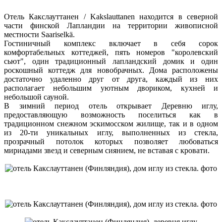
Отель Какслауттанен / Kakslauttanen находится в северной
части финской Лапландии на территории живописной
местности Saariselkä.
Гостиничный комплекс включает в себя сорок
комфортабельных коттеджей, пять номеров "королевский
сьют", один традиционный лапландский домик и один
роскошный коттедж для новобрачных. Дома расположены
достаточно удаленно друг от друга, каждый из них
располагает небольшим уютным двориком, кухней и
небольшой сауной.
В зимний период отель открывает Деревню иглу,
предоставляющую возможность поселиться как в
традиционном снежном эскимосском жилище, так и в одном
из 20-ти уникальных иглу, выполненных из стекла,
прозрачный потолок которых позволяет любоваться
мириадами звезд и северным сиянием, не вставая с кровати.