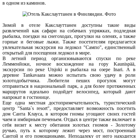
в одном из каминов.
Зимой в отеле Какслауттанен доступны такие виды
развлечений как сафари на собачьих упряжках, подледная
рыбалка, поездки на снегоходах, прогулки на оленях, а также
горные и беговые лыжи. Также посетителям предлагается
увлекательная экскурсия на ледокол "Сампо", единственный
открытый для посещения ледокол в мире.
В летний период организовываются спуски по реке
Лемменйоки, ночное восхождение на гору Kaunispää,
экскурсии по реке Utsjoki и рыбалка на озере Inari. А в
деревне Tankavaara можно испытать свою удачу в роли
золотодобытчика. Любители пеших прогулок могут
отправиться в национальный парк, а для более протяженных
маршрутов идеально подойдет велосипед, который дают
напрокат в гостинице.
Еще одна местная достопримечательность, туристический
центр "Santa`s resort", предоставляет возможность посетить
дом Санта Клауса, в котором гномы угощают своих гостей
чаем и имбирным печеньем. Отдых в центре также включает в
себя визит к месту обитания золотых гномов - Золотому
ручью, путь к которому лежит через мост, построенный
Сантой и его помощниками. Неподалеку от него находится