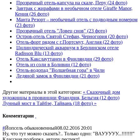
Прозрачный отель-капсула на скале, Перу (24 фото)
Завтрак с жирафами в необычном отеле Giraffe Manor,
Кения (26 фото)
Манта Резорт – необычный отель с подводным номером
(23 фото)
Прозрачный отель "Ловец снов" (23 фото)
Остров-отель Святой Стефан, Черногория (20 фото)
Отель-форт рядом с г.Портсмут, Англия (22 фото)
Цилиндрический аквариум в Берлинском отеле
Radisson Blu (13 фото)
Отель Какслауттанен в Финляндии (29 фото)
Отель из соли в Боливии (12 фото)
Отель-водопад "Волшебная гора" в Чили
Ледяной замок в Финляндии (21 фото)
Другие материалы в этой категории:
« Сказочный дом
художницы в провинции Фландрия, Бельгия (12 фото)
Лунный мост в Тайбэе, Тайвань (18 фото) »
Комментарии
#
Йопсель обыкновенный
08.02.2016 20:01
Ну, что тут можно сказать?.. Только одно: "ВАУУУУУ...!!!!!!!"
Классная подборка, автору респект!