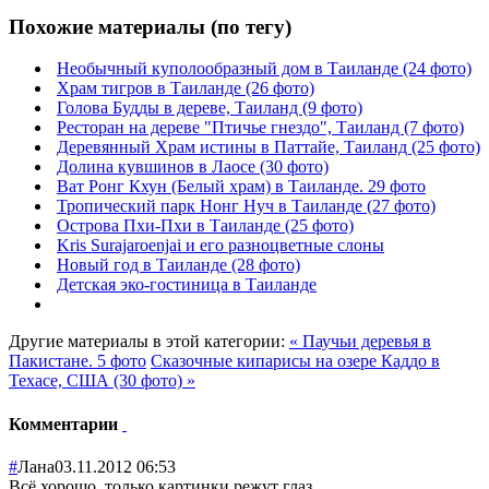
Похожие материалы (по тегу)
Необычный куполообразный дом в Таиланде (24 фото)
Храм тигров в Таиланде (26 фото)
Голова Будды в дереве, Таиланд (9 фото)
Ресторан на дереве "Птичье гнездо", Таиланд (7 фото)
Деревянный Храм истины в Паттайе, Таиланд (25 фото)
Долина кувшинов в Лаосе (30 фото)
Ват Ронг Кхун (Белый храм) в Таиланде. 29 фото
Тропический парк Нонг Нуч в Таиланде (27 фото)
Острова Пхи-Пхи в Таиланде (25 фото)
Kris Surajaroenjai и его разноцветные слоны
Новый год в Таиланде (28 фото)
Детская эко-гостиница в Таиланде
Другие материалы в этой категории:
« Паучьи деревья в
Пакистане. 5 фото
Сказочные кипарисы на озере Каддо в
Техасе, США (30 фото) »
Комментарии
#
Лана
03.11.2012 06:53
Всё хорошо, только картинки режут глаз