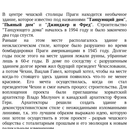
В центре чешской столицы Праги находится необычное
здание, которое известно под названиями "
Танцующий дом
",
"
Пьяный дом
" и "
Джинджер и Фред
". Строительство
"Танцующего дома" началось в 1994 году и было закончено
два года спустя.
Раньше на этом месте располагалось здание в
неоклассическом стиле, которое было разрушено во время
бомбардировки Праги американцами в 1945 году. Долгие
годы после этого на месте здания лежали руины, убранные
лишь в 60-е годы. В доме по соседству с разрушенным
зданием долгое время жил будущий президент Чехословакии,
а потом Чехии, Вацлав Гавел, который хотел, чтобы на месте
когда-то стоящего здесь здания появилось что-то не менее
красивое. Его мечта осуществилась, когда он стал
президентом Чехии и смог начать процесс строительства. Для
воплощения проекта были приглашены хорватский
архитектор Владо Милунич и канадский архитектор Фрэнк
Гери. Архитекторы решили создать здание в
деконструктивистском стиле с неожиданными изломанными
линиями, т.к. это лучшим образом выражало идею, которую
они хотели осуществить в этом проекте - разрыв чешского
общества с тоталитарным прошлым и его эволюция к новым
радикальным изменениям.