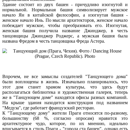
Здание состоит из двух башен - причудливо изогнутой и
нормальной. Нормальная башня символизирует мужское
начало Ян в китайской философии, а изогнутая башня -
женское начало Инь. По мысли архитекторов, женское начало
побеждает мужское, чтобы преобразовать его. Изогнутая,
женская башня получила название Джинджер, в честь
танцовщицы Джинджер Роджерс, а мужская башня была
названа Фредом в честь танцовщика Фреда Астера.
Впрочем, не все замыслы создателей "Танцующего дома"
были воплощены в жизнь. Изначально планировалось, что
этот дом станет храмом культуры, что здесь будут
располагаться библиотека и художественная галерея, теперь
же в "Танцующем доме" находятся офисы разных компаний.
На крыше здания находится конструкция под названием
"Медуза", где работает французский ресторан.
К "Танцующему дому" жители Праги относятся по-разному,
большинству (68 %, согласно опросам) нравится это
архитектурное чудо, которое, по их мнению, идеально
вписывается в стиль Праги - "города ста башен", однако есть