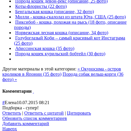
Порода кошек девон-рекс (описание, 25 фото)
Коты-флористы (22 фото)
Бенгальская кошка (описание, 32 фото)
Милли - кошка-скалолаз из штата Юта, США (25 фото)
Пиксибоб - кошка, похожая на рысь (18 фото, описание
породы)
Норвежская лесная кошка (описание, 34 фото)
Голубоглазый Коби – самый красивый кот Инстаграма
(25 фото)
Абиссинская кошка (35 фото)
Порода кошек курильский бобтейл (30 фото)
Другие материалы в этой категории:
« Окуносима - остров
кроликов в Японии (35 фото)
Порода собак вельш-корги (36
фото) »
Комментарии
#
Елена
10.07.2015 08:21
Подборка - супер!
Ответить
|
Ответить с цитатой
|
Цитировать
Обновить список комментариев
Добавить комментарий
Наверх