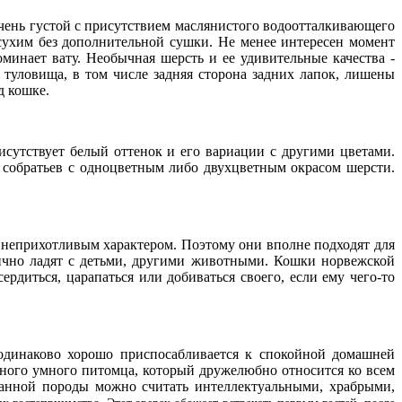
чень густой с присутствием маслянистого водоотталкивающего
 сухим без дополнительной сушки. Не менее интересен момент
инает вату. Необычная шерсть и ее удивительные качества -
туловища, в том числе задняя сторона задних лапок, лишены
д кошке.
исутствует белый оттенок и его вариации с другими цветами.
х собратьев с одноцветным либо двухцветным окрасом шерсти.
 неприхотливым характером. Поэтому они вполне подходят для
ично ладят с детьми, другими животными. Кошки норвежской
рдиться, царапаться или добиваться своего, если ему чего-то
одинаково хорошо приспосабливается к спокойной домашней
ойного умного питомца, который дружелюбно относится ко всем
данной породы можно считать интеллектуальными, храбрыми,