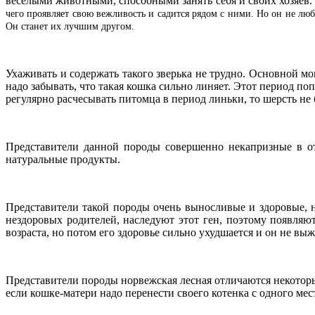
веселыми животными, способными занять себя и своих хозяев
чего проявляет свою вежливость и садится рядом с ними. Но он не лю
Он станет их лучшим другом.
Ухаживать и содержать такого зверька не трудно. Основной м
надо забывать, что такая кошка сильно линяет. Этот период п
регулярно расчесывать питомца в период линьки, то шерсть не 
Представители данной породы совершенно некапризные в о
натуральные продукты.
Представители такой породы очень выносливые и здоровые, н
нездоровых родителей, наследуют этот ген, поэтому появля
возраста, но потом его здоровье сильно ухудшается и он не выж
Представители породы норвежская лесная отличаются некоторым
если кошке-матери надо перенести своего котенка с одного мест