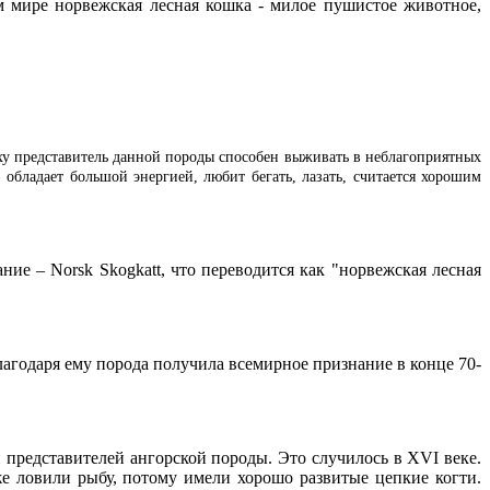
м мире норвежская лесная кошка - милое пушистое животное,
ху представитель данной породы способен выживать в неблагоприятных
 обладает большой энергией, любит бегать, лазать, считается хорошим
ание – Norsk Skogkatt, что переводится как "норвежская лесная
агодаря ему порода получила всемирное признание в конце 70-
 представителей ангорской породы. Это случилось в XVI веке.
е ловили рыбу, потому имели хорошо развитые цепкие когти.