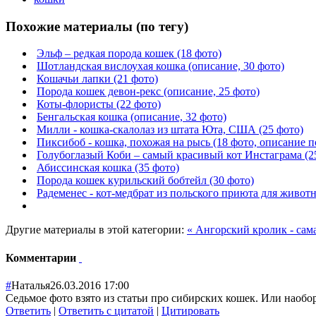
Похожие материалы (по тегу)
Эльф – редкая порода кошек (18 фото)
Шотландская вислоухая кошка (описание, 30 фото)
Кошачьи лапки (21 фото)
Порода кошек девон-рекс (описание, 25 фото)
Коты-флористы (22 фото)
Бенгальская кошка (описание, 32 фото)
Милли - кошка-скалолаз из штата Юта, США (25 фото)
Пиксибоб - кошка, похожая на рысь (18 фото, описание 
Голубоглазый Коби – самый красивый кот Инстаграма (2
Абиссинская кошка (35 фото)
Порода кошек курильский бобтейл (30 фото)
Радеменес - кот-медбрат из польского приюта для животн
Другие материалы в этой категории:
« Ангорский кролик - сам
Комментарии
#
Наталья
26.03.2016 17:00
Седьмое фото взято из статьи про сибирских кошек. Или наобор
Ответить
|
Ответить с цитатой
|
Цитировать