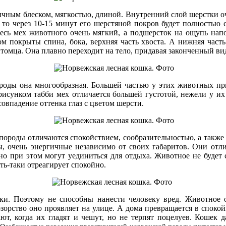
чным блеском, мягкостью, длиной. Внутренний слой шерстки о
ь, то через 10-15 минут его шерстяной покров будет полностью
есь мех животного очень мягкий, а подшерсток на ощупь напом
 покрыты спина, бока, верхняя часть хвоста. А нижняя часть 
итомца. Она плавно переходит на тело, придавая законченный ви
породы она многообразная. Большей частью у этих животных пр
рисунком табби мех отличается большей густотой, нежели у и
овпадение оттенка глаз с цветом шерсти.
 породы отличаются спокойствием, сообразительностью, а также
 очень энергичные независимо от своих габаритов. Они отл
но при этом могут уединиться для отдыха. Животное не будет се
ять-таки отреагирует спокойно.
ки. Поэтому не способны нанести человеку вред. Животное 
озорство оно проявляет на улице. А дома превращается в спок
ют, когда их гладят и чешут, но не терпят поцелуев. Кошек 