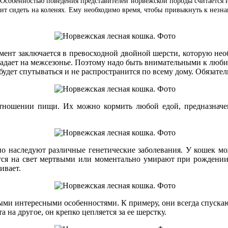
.
Особенностью поведения представителей норвежской породы считается их
бит сидеть на коленях. Ему необходимо время, чтобы привыкнуть к незн
омент заключается в превосходной двойной шерсти, которую нео
опадает на межсезонье. Поэтому надо быть внимательными к люби
будет спутываться и не распространится по всему дому. Обязате
тношении пищи. Их можно кормить любой едой, предназначен
о наследуют различные генетические заболевания. У кошек мож
ются на свет мертвыми или моментально умирают при рождении.
ивает.
и интересными особенностями. К примеру, они всегда спускаютс
а на другое, он крепко цепляется за ее шерстку.