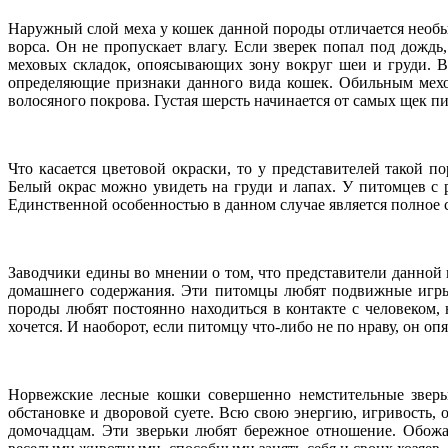
Наружный слой меха у кошек данной породы отличается необы
ворса. Он не пропускает влагу. Если зверек попал под дожд
меховых складок, опоясывающих зону вокруг шеи и груди. В
определяющие признаки данного вида кошек. Обильным мехом
волосяного покрова. Густая шерсть начинается от самых щек п
Что касается цветовой окраски, то у представителей такой 
Белый окрас можно увидеть на груди и лапах. У питомцев с 
Единственной особенностью в данном случае является полное с
Заводчики едины во мнении о том, что представители данной
домашнего содержания. Эти питомцы любят подвижные игры,
породы любят постоянно находиться в контакте с человеком, 
хочется. И наоборот, если питомцу что-либо не по нраву, он оп
Норвежские лесные кошки совершенно немстительные зверь
обстановке и дворовой суете. Всю свою энергию, игривость, 
домочадцам. Эти зверьки любят бережное отношение. Обожа