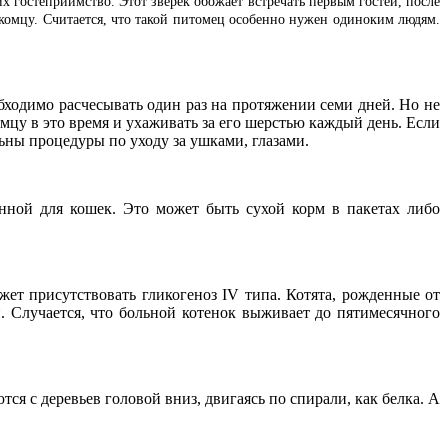
 гостеприимство. Этот зверек обожает встречать первым гостей, после
акомцу. Считается, что такой питомец особенно нужен одиноким людям.
бходимо расчесывать один раз на протяжении семи дней. Но не
мцу в это время и ухаживать за его шерстью каждый день. Если
льны процедуры по уходу за ушками, глазами.
ной для кошек. Это может быть сухой корм в пакетах либо
ет присутствовать гликогеноз IV типа. Котята, рожденные от
 Случается, что больной котенок выживает до пятимесячного
я с деревьев головой вниз, двигаясь по спирали, как белка. А