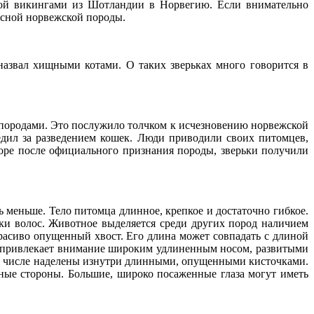
нной викингами из Шотландии в Норвегию. Если внимательно
есной норвежской породы.
азвал хищными котами. О таких зверьках много говорится в
 породами. Это послужило толчком к исчезновению норвежской
дил за разведением кошек. Люди приводили своих питомцев,
коре после официального признания породы, зверьки получили
 меньше. Тело питомца длинное, крепкое и достаточно гибкое.
ки волос. Животное выделяется среди других пород наличием
расиво опущенный хвост. Его длина может совпадать с длиной
а привлекает внимание широким удлиненным носом, развитыми
том числе наделены изнутри длинными, опущенными кисточками.
ные стороны. Большие, широко посаженные глаза могут иметь