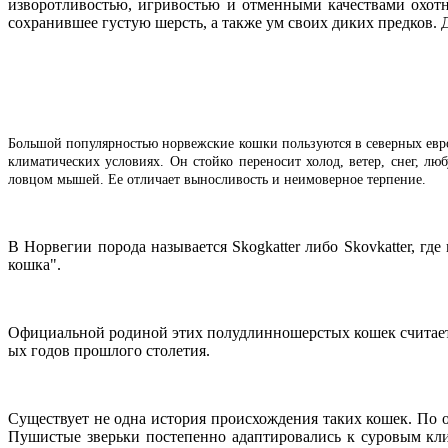
изворотливостью, игривостью и отменными качествами охотн
сохранившее густую шерсть, а также ум своих диких предков. 
Большой популярностью норвежские кошки пользуются в северных евро
климатических условиях. Он стойко переносит холод, ветер, снег, лю
ловцом мышей. Ее отличает выносливость и неимоверное терпение.
В Норвегии порода называется Skogkatter либо Skovkatter, где
кошка".
Официальной родиной этих полудлинношерстых кошек считается
ых годов прошлого столетия.
Существует не одна история происхождения таких кошек. По о
Пушистые зверьки постепенно адаптировались к суровым кли