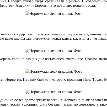
ика Нередко такого зверя сравнивали с рысью. В современно
Для стран Америки и Европы - это довольно новая порода.
пейских государствах. Благодаря своему густому и в меру длинному ме
бую непогоду. Сегодня норвежская лесная кошка, как и много лет назад,
 корень слов на разных диалектах обозначает - лес. Полное назв
 Норвегия. Первым был кот, которого прозвали Панс Трулс. Бл
дной из более достоверных версий, в Норвегию сначала завезли
матическим условиям. Они бегали, лазали по деревьям, а такж