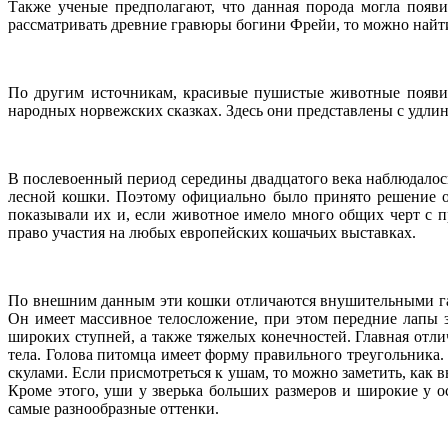
Также ученые предполагают, что данная порода могла появ
рассматривать древние гравюры богини Фрейи, то можно найт
По другим источникам, красивые пушистые животные появил
народных норвежских сказках. Здесь они представлены с удл
В послевоенный период середины двадцатого века наблюдалос
лесной кошки. Поэтому официально было принято решение о
показывали их и, если животное имело много общих черт с п
право участия на любых европейских кошачьих выставках.
По внешним данным эти кошки отличаются внушительными габар
Он имеет массивное телосложение, при этом передние лапы 
широких ступней, а также тяжелых конечностей. Главная отл
тела. Голова питомца имеет форму правильного треугольник
скулами. Если присмотреться к ушам, то можно заметить, как
Кроме этого, уши у зверька больших размеров и широкие у 
самые разнообразные оттенки.