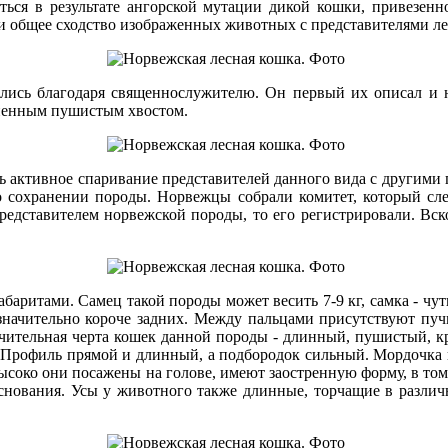
иться в результате ангорской мутации дикой кошки, привезе
и общее сходство изображенных животных с представителями л
ись благодаря священнослужителю. Он первый их описал и н
иненным пушистым хвостом.
ь активное спаривание представителей данного вида с другими
 сохранении породы. Норвежцы собрали комитет, который сле
редставителем норвежской породы, то его регистрировали. Вс
итами. Самец такой породы может весить 7-9 кг, самка - чуть
значительно короче задних. Между пальцами присутствуют пуч
ичительная черта кошек данной породы - длинный, пушистый, к
а. Профиль прямой и длинный, а подбородок сильный. Мордочк
 высоко они посажены на голове, имеют заостренную форму, в 
основания. Усы у животного также длинные, торчащие в различ