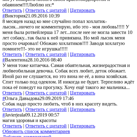
обаянием!!!!Люблю их:*
Ответить
|
Ответить с цитатой
|
Цитировать
#
Виктория
21.09.2016 10:39
8 месяцев назад ко мне случайно попал хохлатик-
лысик...ничего не комментирую, ибо это - моя любовь!!!!! У
меня была ротвейлерша 17 лет...после нее не могла завести 10
лет собаку...так была к ней привязана. Но мой лысик меня
просто очаровал! Обожаю хохлатиков!!!! Заводя хохлатую
помните!!!- это не игрушка!!!!!
Ответить
|
Ответить с цитатой
|
Цитировать
#
Валентина
28.10.2016 08:40
У меня тоже китаечка. Самая обаятельная, жизнерадостная и
любвеобильная девочка. Собак всех любит, деток обожает.
Иной раз не слушается, но это вина не её, а вина хозяйская.
Спит только под одеялом. И никогда не будит. Терпеливо ждёт
пока её поведут на прогулку. Хочу ещё такого же мальчика...
Ответить
|
Ответить с цитатой
|
Цитировать
#
Ольга Давыдова
29.09.2019 17:46
Собак надо просто любить, чтоб в них красоту видеть.
Ответить
|
Ответить с цитатой
|
Цитировать
#
Javierjeala
09.12.2019 00:57
магия здоровья и красоты
Ответить
|
Ответить с цитатой
|
Цитировать
Обновить список комментариев
Добавить комментарий