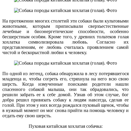
На протяжении многих столетий эти собаки были культовыми
животными, которым приписывали сверхъестественные
лечебные и биоэнергетические способности, особенно
бесшерстным особям. Кроме того, у древних тольтеков голая
хохлатка символизировала любовь. Согласно их
представлениям, ее любовь считалась проявлением самой
чистой и бескорыстной любви к человеку.
По одной из легенд, собака обнаружила в лесу потерявшегося
младенца и, чтобы согреть его, стряхнула на него всю свою
шерсть. Когда измученные поисками родители нашли
спасенного собакой малыша, они так обрадовались, что
решили забрать ее к себе домой. Узнав об этом случае, бог
добра решил привязать собаку к людям навсегда, сделав ее
голой. При этом у них всегда рождался пуховый щенок, чтобы
в нужный момент он мог снова прийти на помощь человеку и
отдать ему свою шерсть.
Пуховая китайская хохлатая собачка: