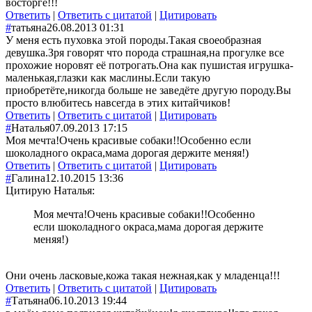
восторге!!!
Ответить
|
Ответить с цитатой
|
Цитировать
#
татьяна
26.08.2013 01:31
У меня есть пуховка этой породы.Такая своеобразная
девушка.Зря говорят что порода страшная,на прогулке все
прохожие норовят её потрогать.Она как пушистая игрушка-
маленькая,глазки как маслины.Если такую
приобретёте,никогда больше не заведёте другую породу.Вы
просто влюбитесь навсегда в этих китайчиков!
Ответить
|
Ответить с цитатой
|
Цитировать
#
Наталья
07.09.2013 17:15
Моя мечта!Очень красивые собаки!!Особенно если
шоколадного окраса,мама дорогая держите меняя!)
Ответить
|
Ответить с цитатой
|
Цитировать
#
Галина
12.10.2015 13:36
Цитирую Наталья:
Моя мечта!Очень красивые собаки!!Особенно
если шоколадного окраса,мама дорогая держите
меняя!)
Они очень ласковые,кожа такая нежная,как у младенца!!!
Ответить
|
Ответить с цитатой
|
Цитировать
#
Татьяна
06.10.2013 19:44