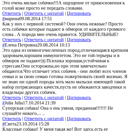
Это очень милые собачки!!!А ощущение от прикосновения к
голой коже просто не передать словами.
Ответить
|
Ответить с цитатой
|
Цитировать
#
марина
09.08.2014 17:51
Как у них с нервной системой? Они очень нежные? Просто
есть собачки которые падают в обморок от каждого громкого
слова . А порода мне очень нравится. УДИВИТЕЛЬНЫЕ!
Ответить
|
Ответить с цитатой
|
Цитировать
#
Елена Петровна
29.08.2014 10:13
Это одна из немногочисленных пород,отличающаяся крепким
здоровьем,хорошим иммунитетом. Это не той-терьеры и в
обморок не падают))) Психика хорошая,устойчивая к
стрессам.Они осторожны,но при этом замечательно
общаются.Что отличает этих собачек - они любят всех членов
семьи и за свою семью готовы пожертвовать своей жизнью. Я
не знаю ни одной породы хоть мало мальски имеющей такой
набор потрясающих качеств,пусть не обижаются заводчики и
владельцы других собачек.
Ответить
|
Ответить с цитатой
|
Цитировать
#
Julia Julia
17.10.2014 21:39
Суперская собака! Она о ень умная, преданная!!!!!!! Не
слушайте никого.... ..
Ответить
|
Ответить с цитатой
|
Цитировать
#
Света
23.10.2014 15:28
Классные собаки! У меня такая же! Вот здесь есть ее