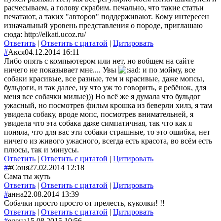
расчесываем, а голову скрабим. печально, что такие статьи
печатают, а таких "авторов" поддерживают. Кому интересен
изначальный уровень представления о породе, приглашаю
сюда: http://elkati.ucoz.ru/
Ответить
|
Ответить с цитатой
|
Цитировать
#
Акся
04.12.2014 16:11
Либо опять с компьютером или нет, но вобщем на сайте
ничего не показывает мне.... Увы
и по мойму, все
собаки красивые, все разные, тем и красивые, даже мопсы,
бульдоги, и так далее, ну что уж то говорить, я ребёнок, для
меня все собачки милые))) Но всё же я думала что бульдог
ужасный, но посмотрев фильм крошка из беверли хилз, я там
увидела собаку, вроде мопс, посмотрев внимательней, я
увидела что эта собака даже симпатичная, так что как я
поняла, что для вас эти собаки страшные, то это ошибка, нет
ничего из живого ужасного, всегда есть красота, во всём есть
плюсы, так и минусы.
Ответить
|
Ответить с цитатой
|
Цитировать
#
#Соня
27.02.2014 12:18
Сама ты жуть
Ответить
|
Ответить с цитатой
|
Цитировать
#
анна
22.08.2014 13:39
Собачки просто просто от прелесть, куколки! !!
Ответить
|
Ответить с цитатой
|
Цитировать
#
елена
15.08.2015 10:56