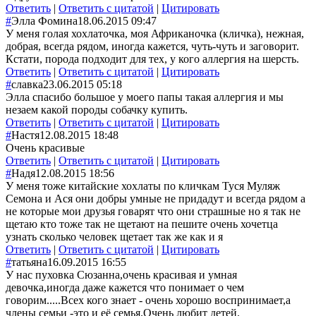
Ответить
|
Ответить с цитатой
|
Цитировать
#
Элла Фомина
18.06.2015 09:47
У меня голая хохлаточка, моя Африканочка (кличка), нежная,
добрая, всегда рядом, иногда кажется, чуть-чуть и заговорит.
Кстати, порода подходит для тех, у кого аллергия на шерсть.
Ответить
|
Ответить с цитатой
|
Цитировать
#
славка
23.06.2015 05:18
Элла спасибо большое у моего папы такая аллергия и мы
незаем какой породы собачку купить.
Ответить
|
Ответить с цитатой
|
Цитировать
#
Настя
12.08.2015 18:48
Очень красивые
Ответить
|
Ответить с цитатой
|
Цитировать
#
Надя
12.08.2015 18:56
У меня тоже китайские хохлаты по кличкам Туся Муляж
Семона и Ася они добры умные не придадут и всегда рядом а
не которые мои друзья говарят что они страшные но я так не
щетаю кто тоже так не щетают на пешите очень хочетца
узнать сколько человек щетает так же как и я
Ответить
|
Ответить с цитатой
|
Цитировать
#
татьяна
16.09.2015 16:55
У нас пуховка Сюзанна,очень красивая и умная
девочка,иногда даже кажется что понимает о чем
говорим.....Всех кого знает - очень хорошо воспринимает,а
члены семьи -это и её семья.Очень любит детей.