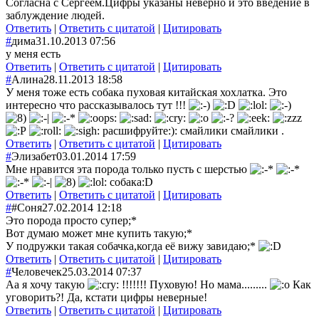
Согласна с Сергеем.Цифры указаны неверно и это введение в
заблуждение людей.
Ответить
|
Ответить с цитатой
|
Цитировать
#
дима
31.10.2013 07:56
у меня есть
Ответить
|
Ответить с цитатой
|
Цитировать
#
Алина
28.11.2013 18:58
У меня тоже есть собака пуховая китайская хохлатка. Это
интересно что рассказывалось тут !!!
расшифруйте:): смайлики смайлики .
Ответить
|
Ответить с цитатой
|
Цитировать
#
Элизабет
03.01.2014 17:59
Мне нравится эта порода только пусть с шерстью
собака:D
Ответить
|
Ответить с цитатой
|
Цитировать
#
#Соня
27.02.2014 12:18
Это порода просто супер;*
Вот думаю может мне купить такую;*
У подружки такая собачка,когда её вижу завидаю;*
Ответить
|
Ответить с цитатой
|
Цитировать
#
Человечек
25.03.2014 07:37
Аа я хочу такую
!!!!!!! Пуховую! Но мама.........
Как
уговорить?! Да, кстати цифры неверные!
Ответить
|
Ответить с цитатой
|
Цитировать