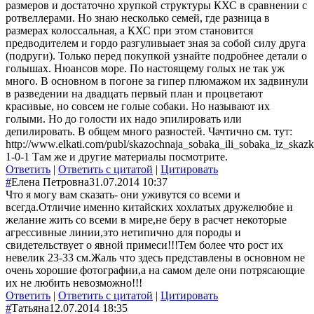
размеров и достаточно хрупкой структуры КХС в сравнении с
ротвеллерами. Но знаю несколько семей, где разница в
размерах колоссальная, а КХС при этом становится
предводителем и гордо разгуливыает зная за собой силу друга
(подруги). Только перед покупкой узнайте подробнее детали о
голышах. Нюансов море. По настоящему голых не так уж
много. В основном в погоне за гипер плюмажом их задвинули
в разведении на двадцать первый план и процветают
красивые, но совсем не голые собаки. Но называют их
голыми. Но до голости их надо эпилировать или
депилировать. В общем много разностей. Чачтично см. тут:
http://www.elkati.com/publ/skazochnaja_sobaka_ili_sobaka_iz_skazk
1-0-1 Там же и другие материалы посмотрите.
Ответить
|
Ответить с цитатой
|
Цитировать
#
Елена Петровна
31.07.2014 10:37
Что я могу вам сказать- они уживутся со всеми и
всегда.Отличие именно китайских хохлатых дружелюбие и
желание жить со всеми в мире,не беру в расчет некоторые
агрессивные линии,это нетипично для породы и
свидетельствует о явной примеси!!!Тем более что рост их
невелик 23-33 см.Жаль что здесь представлены в основном не
очень хорошие фотографии,а на самом деле они потрясающие
их не любить невозможно!!!
Ответить
|
Ответить с цитатой
|
Цитировать
#
Татьяна
12.07.2014 18:35