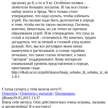
органов) до 8, а то и 9 кг. Особенно поляки -
любители больших хохлаток. И так вся статья -
набор лепета и бреда. Чего только стоит
утверждение, что надо купать, чтобы избежать
угрей. На сколько надо быть дилетантом в породе
и теме, чтобы нести такую околесицу. Гигиена,
конечно, бязательна, но уж точно не причина
образования угрей. Или утверждение, что уход за
голой и пуховой - отличаются. Ну конечно, трудно
догадаться, что за пяткой и головой уход нужен
разный. Нет, мы все регулярно моем пятки
шампунем и расчесываем, а голову скрабим.
печально, что такие статьи печатают, а таких
"авторов" поддерживают. Кому интересен
изначальный уровень представления о породе,
приглашаю сюда:
http://elkati.ucoz.ru/publ/skazochnaja_sobaka_ili_sobaka_iz_sk
1-0-1
Статья супер!а у тебя мозгов нету!!!
Ответить
|
Ответить с цитатой
|
Цитировать
#
Bonie
29.03.2015 13:37
Взяла себе метиса. Они действительно очень игривы, ласковы
и дружелюбны! Я в восторге!