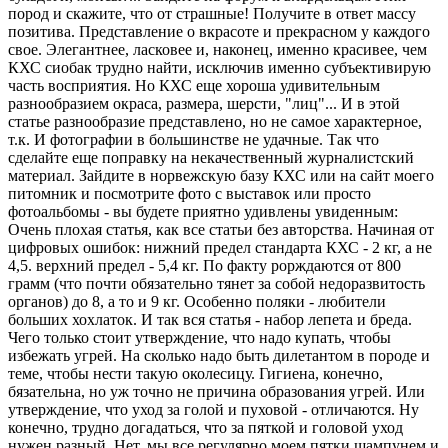
пород и скажите, что от страшные! Получите в ответ массу
позитива. Представление о вкрасоте и прекрасном у каждого
свое. Элегантнее, ласковее и, наконец, именно красивее, чем
КХС сиобак трудно найти, исключив именно субъективирую
часть восприятия. Но КХС еще хороша удивительным
разнообразием окраса, размера, шерсти, "лиц"... И в этой
статье разнообразие представлено, но не самое характерное,
т.к. И фотографии в большинстве не удачные. Так что
сделайте еще поправку на некачественный журналистский
материал. Зайдите в норвежскую базу КХС или на сайт моего
питомник и посмотрите фото с выставок или просто
фотоальбомы - вы будете приятно удивлены увиденным:
Очень плохая статья, как все статьи без авторства. Начиная от
цифровых ошибок: нижний предел стандарта КХС - 2 кг, а не
4,5. верхний предел - 5,4 кг. По факту рорждаются от 800
грамм (что почти обязательно тянет за собой недоразвитость
органов) до 8, а то и 9 кг. Особенно поляки - любители
больших хохлаток. И так вся статья - набор лепета и бреда.
Чего только стоит утверждение, что надо купать, чтобы
избежать угрей. На сколько надо быть дилетантом в породе и
теме, чтобы нести такую околесицу. Гигиена, конечно,
бязательна, но уж точно не причина образования угрей. Или
утверждение, что уход за голой и пуховой - отличаются. Ну
конечно, трудно догадаться, что за пяткой и головой уход
нужен разный. Нет, мы все регулярно моем пятки шампунем и