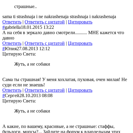
страшные..
sama ti strashnaja i ne nakrashenaja strashnaja i nakrashenaja
Ответить
|
Ответить с цитатой
|
Цитировать
#
gabriella
18.01.2015 13:22
А на себя в зеркало давно смотрели.......... МНЕ кажется что
давно
Ответить
|
Ответить с цитатой
|
Цитировать
#
Юлия
27.08.2013 12:12
Цитирую Света:
Жуть, а не собаки
Сама ты страшная! У меня хохлатая, пуховая, очен милая! Не
суди если не знаешь!
Ответить
|
Ответить с цитатой
|
Цитировать
#
Сергей
28.10.2013 08:08
Цитирую Света:
Жуть, а не собаки
А какие, по вашему, красивые, а не страшные: стаффы,
бульдоги, мопсы?... Зайдите на форум к влардельцам этих