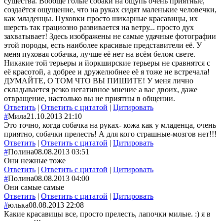
существа. Вообще голые собаки на ощупь очень приятные,
создаётся ощущение, что на руках сидят маленькие человечки,
как младенцы. Пуховки просто шикарные красавицы, их
шерсть так грациозно развивается на ветру... просто дух
захватывает! Здесь изображены не самые удачные фотографии
этой породы, есть наиболее красивые представители её. У
меня пуховая собачка, лучше её нет на всём белом свете.
Никакие той терьеры и йоркширские терьеры не сравнятся с
её красотой, а добрее и дружелюбнее её я тоже не встречала!
ДУМАЙТЕ, О ТОМ ЧТО ВЫ ПИШИТЕ! У меня лично
складывается резко негативное мнение а вас двоих, даже
отвращение, настолько вы не приятны в общении.
Ответить
|
Ответить с цитатой
|
Цитировать
#
Мила
21.10.2013 21:10
Это точно, когда собачка на руках- кожа как у младенца, очень
приятно, собачки прелесть! А для кого страшные-мозгов нет!!!
Ответить
|
Ответить с цитатой
|
Цитировать
#
Полина
08.08.2013 03:51
Они нежные тоже
Ответить
|
Ответить с цитатой
|
Цитировать
#
Полина
08.08.2013 04:00
Они самые самые
Ответить
|
Ответить с цитатой
|
Цитировать
#
юлька
08.08.2013 22:08
Какие красавицы все, просто прелесть, лапочки милые. :) я в