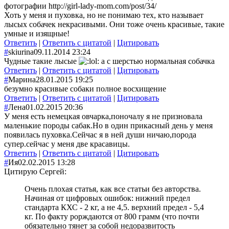
фотографии http://girl-lady-mom.com/post/34/
Хоть у меня и пуховка, но не понимаю тех, кто называет
лысых собачек некрасивыми. Они тоже очень красивые, такие
умные и изящные!
Ответить
|
Ответить с цитатой
|
Цитировать
#
skiurina
09.11.2014 23:24
Чудные такие лысые
а с шерстью нормальная собачка
Ответить
|
Ответить с цитатой
|
Цитировать
#
Марина
28.01.2015 19:25
безумно красивые собаки полное восхищение
Ответить
|
Ответить с цитатой
|
Цитировать
#
Лена
01.02.2015 20:36
У меня есть немецкая овчарка,поночалу я не призновала
маленькие породы сабак.Но в один прикасный день у меня
появилась пуховка.Сейчас я в ней души ничаю,порода
супер.сейчас у меня две красавицы.
Ответить
|
Ответить с цитатой
|
Цитировать
#
Ия
02.02.2015 13:28
Цитирую Сергей:
Очень плохая статья, как все статьи без авторства.
Начиная от цифровых ошибок: нижний предел
стандарта КХС - 2 кг, а не 4,5. верхний предел - 5,4
кг. По факту рорждаются от 800 грамм (что почти
обязательно тянет за собой недоразвитость