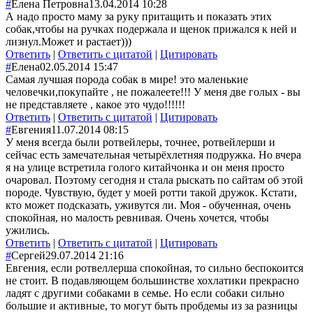
#
Елена Петровна
13.04.2014 10:28
А надо просто маму за руку притащить и показать этих
собак,чтобы на ручках подержала и щенок прижался к ней и
лизнул.Может и растает)))
Ответить
|
Ответить с цитатой
|
Цитировать
#
Елена
02.05.2014 15:47
Самая лучшая порода собак в мире! это маленькие
человечки,покупайте , не пожалеете!!! У меня две голых - вы
не представляете , какое это чудо!!!!!!
Ответить
|
Ответить с цитатой
|
Цитировать
#
Евгения
11.07.2014 08:15
У меня всегда были ротвейлеры, точнее, ротвейлерши и
сейчас есть замечательная четырёхлетняя подружка. Но вчера
я на улице встретила голого китайчонка и он меня просто
очаровал. Поэтому сегодня и стала рыскать по сайтам об этой
породе. Чувствую, будет у моей ротти такой дружок. Кстати,
кто может подсказать, уживутся ли. Моя - обученная, очень
спокойная, но малость ревнивая. Очень хочется, чтобы
ужились.
Ответить
|
Ответить с цитатой
|
Цитировать
#
Сергей
29.07.2014 21:16
Евгения, если ротвеллерша спокойная, то сильно беспокоится
не стоит. В подавляющем большинстве хохлатики прекрасно
ладят с другими собаками в семье. Но если собаки сильно
большие и активные, то могут быть пробдемы из за разницы