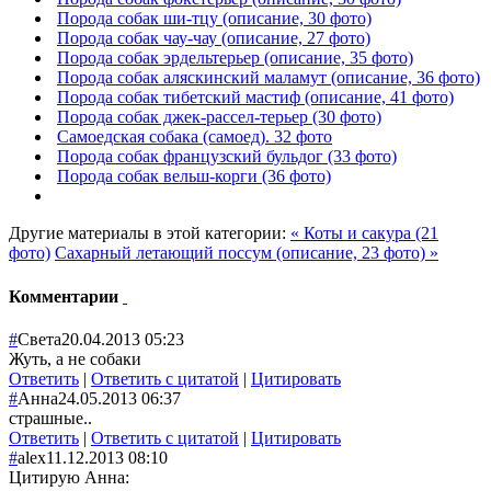
Порода собак ши-тцу (описание, 30 фото)
Порода собак чау-чау (описание, 27 фото)
Порода собак эрдельтерьер (описание, 35 фото)
Порода собак аляскинский маламут (описание, 36 фото)
Порода собак тибетский мастиф (описание, 41 фото)
Порода собак джек-рассел-терьер (30 фото)
Самоедская собака (самоед). 32 фото
Порода собак французский бульдог (33 фото)
Порода собак вельш-корги (36 фото)
Другие материалы в этой категории:
« Коты и сакура (21
фото)
Сахарный летающий поссум (описание, 23 фото) »
Комментарии
#
Света
20.04.2013 05:23
Жуть, а не собаки
Ответить
|
Ответить с цитатой
|
Цитировать
#
Анна
24.05.2013 06:37
страшные..
Ответить
|
Ответить с цитатой
|
Цитировать
#
alex
11.12.2013 08:10
Цитирую Анна: