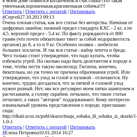
в моём доме появился китайчёнок!я счастлива!!это такая
умненькая,хорошенькая,красивенькая собачка!!!!
Ответить
|
Ответить с цитатой
|
Цитировать
#
Сергей
27.10.2013 09:13
Очень плохая статья, как все статьи без авторства. Начиная от
цифровых ошибок: нижний предел стандарта КХС - 2 кг, а не
4,5. верхний предел - 5,4 кг. По факту рорждаются от 800
грамм (что почти обязательно тянет за собой недоразвитость
органов) до 8, а то и 9 кг. Особенно поляки - любители
больших хохлаток. И так вся статья - набор лепета и бреда.
Чего только стоит утверждение, что надо купать, чтобы
избежать угрей. На сколько надо быть дилетантом в породе и
теме, чтобы нести такую околесицу. Гигиена, конечно,
бязательна, но уж точно не причина образования угрей. Или
утверждение, что уход за голой и пуховой - отличаются. Ну
конечно, трудно догадаться, что за пяткой и головой уход
нужен разный. Нет, мы все регулярно моем пятки шампунем и
расчесываем, а голову скрабим. печально, что такие статьи
печатают, а таких "авторов" поддерживают. Кому интересен
изначальный уровень представления о породе, приглашаю
сюда:
http://elkati.ucoz.ru/publ/skazochnaja_sobaka_ili_sobaka_iz_skazki/1
1-0-1
Ответить
|
Ответить с цитатой
|
Цитировать
#
Елена Петровна
10.01.2014 16:27