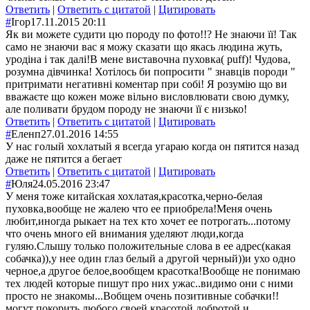
Ответить
|
Ответить с цитатой
|
Цитировать
#
Ігор
17.11.2015 20:11
Як ви можете судити цю породу по фото!!? Не знаючи її! Так
само не знаючи вас я можу сказати що якась людина жуть,
уродіна і так далі!В мене виставочна пуховка( puff)! Чудова,
розумна дівчинка! Хотілось би попросити " знавців породи "
притримати негативні коментар при собі! Я розумію що ви
вважаєте що кожен може вільно висловлювати свою думку,
але поливати брудом породу не знаючи її є низько!
Ответить
|
Ответить с цитатой
|
Цитировать
#
Еленп
27.01.2016 14:55
У нас голый хохлатый я всегда угараю когда он пятится назад
даже не пятится а бегает
Ответить
|
Ответить с цитатой
|
Цитировать
#
Юля
24.05.2016 23:47
У меня тоже китайская хохлатая,красотка,черно-белая
пуховка,вообще не жалею что ее приобрела!Меня очень
любит,иногда рыкает на тех кто хочет ее потрогать...потому
что очень много ей внимания уделяют люди,когда
гуляю.Слышу только положительные слова в ее адрес(какая
собачка)),у нее один глаз белый а другой черный))и ухо одно
черное,а другое белое,вообщем красотка!Вообще не понимаю
тех людей которые пишут про них ужас..видимо они с ними
просто не знакомы...Вобщем очень позитивные собачки!!
могут покорить любого своей красотой,добротой и