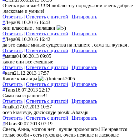
Очень красивые!!!!!!Я люблю эту породу...они очень добрые
,ласковые и умные!
Ответить
|
Ответить с цитатой
|
Цитировать
#
Лера
09.10.2016 16:43
они классные , милашки
Ответить
|
Ответить с цитатой
|
Цитировать
#
Лера
09.10.2016 16:42
да это самые милые существа на планете , сама ты жуткая ,
Ответить
|
Ответить с цитатой
|
Цитировать
#
маша
04.06.2013 09:05
какие они все смешные
Ответить
|
Ответить с цитатой
|
Цитировать
#
катя
21.12.2013 17:57
Какие красавцы
kotenok2005
Ответить
|
Ответить с цитатой
|
Цитировать
#
Таня
16.07.2013 22:17
Сами вы страшные!!
Ответить
|
Ответить с цитатой
|
Цитировать
#
maika
17.07.2013 10:57
ocen krasivyje, gracioznyje piosiki.Abazaju
Ответить
|
Ответить с цитатой
|
Цитировать
#
Юлия
30.07.2013 07:19
Света, Анна, мозгов нет - лучше промолчать! Не нравятся
голые особи - есть пуховки, очень нежные и ласковые