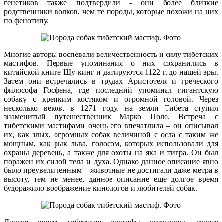
генетиков также подтвердили - они более близкие
родственники волков, чем те породы, которые похожи на них
по фенотипу.
Многие авторы воспевали величественность и силу тибетских
мастифов. Первые упоминания о них сохранились в
китайской книге Шу-кинг и датируются 1122 г. до нашей эры.
Затем они встречались в трудах Аристотеля и греческого
философа Госфена, где последний упоминал гигантскую
собаку с крепким костяком и огромной головой. Через
несколько веков, в 1271 году, на земли Тибета ступил
знаменитый путешественник Марко Поло. Встреча с
тибетскими мастифами очень его впечатлила – он описывал
их, как злых, огромных собак величиной с осла с таким же
мощным, как рык льва, голосом, которых использовали для
охраны деревень, а также для охоты на яка и тигра. Он был
поражен их силой тела и духа. Однако данное описание явно
было преувеличенным – животные не достигали даже метра в
высоту, тем не менее, данное описание еще долгое время
будоражило воображение кинологов и любителей собак.
Долгое время тибетские мастифы оставались скорее