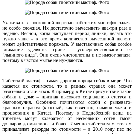
Ухаживать за роскошной шерстью тибетских мастифов задача
не особо сложная. Их достаточно вычесывать два-три раза в
неделю. Весной, когда наступает период линьки, делать это
нужно чаще – в это время количество вычесанной шерсти
может действительно поражать. У выставочных собак особое
внимание уделяется гриве – усовершенствованию ее
"львиного вида". Они очень чистоплотны и не имеют запаха,
поэтому в частом мытье не нуждаются.
Тибетский мастиф – самая дорогая порода собак в мире. Что
касается их стоимости, то в разных странах она может
разительно отличаться. К примеру, в Китае присутствие такой
собаки в доме – признак высокого социального статуса и
благополучия. Особенно почитаются особи с рыжевато-
красным окрасом (красный, как известно, символ удачи и
процветания в Китае). Поэтому в Поднебесной цены на
тибетцев могут колебаться от нескольких сотен тысяч
долларов до миллиона и более. Именно тибетским мастифам
принадлежат рекорды по стоимости – в 2010 году пес по