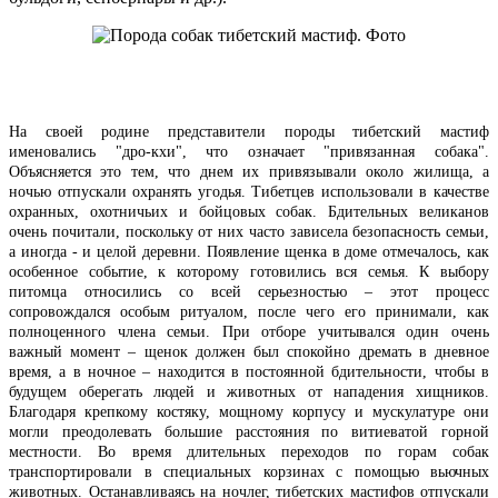
На своей родине представители породы тибетский мастиф
именовались "дро-кхи", что означает "привязанная собака".
Объясняется это тем, что днем их привязывали около жилища, а
ночью отпускали охранять угодья. Тибетцев использовали в качестве
охранных, охотничьих и бойцовых собак. Бдительных великанов
очень почитали, поскольку от них часто зависела безопасность семьи,
а иногда - и целой деревни. Появление щенка в доме отмечалось, как
особенное событие, к которому готовились вся семья. К выбору
питомца относились со всей серьезностью – этот процесс
сопровождался особым ритуалом, после чего его принимали, как
полноценного члена семьи. При отборе учитывался один очень
важный момент – щенок должен был спокойно дремать в дневное
время, а в ночное – находится в постоянной бдительности, чтобы в
будущем оберегать людей и животных от нападения хищников.
Благодаря крепкому костяку, мощному корпусу и мускулатуре они
могли преодолевать большие расстояния по витиеватой горной
местности. Во время длительных переходов по горам собак
транспортировали в специальных корзинах с помощью вьючных
животных. Останавливаясь на ночлег, тибетских мастифов отпускали