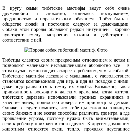
В кругу семьи тибетские мастифы ведут себя очень
дружелюбно и спокойно, отличаясь послушанием,
преданностью и поразительным обаянием. Любят быть в
обществе людей и постоянно следуют за домочадцами.
Собаки этой породы обладают редкой интуицией - хорошо
чувствуют смену настроения хозяина и действуют в
соответствии с ней.
Тибетцы славятся своим прекрасным отношением к детям и
позволяют маленьким несмышленышам абсолютно все – в
этом случае нужно следить скорее за ребенком, чем за собакой.
Тибетские мастифы ласковы с малышами, с удовольствием
становятся компаньонами для игр, а идя на поводке с ними,
даже подстраиваются к темпу их ходьбы. Возможно, такая
привязанность восходит к далеким временам, когда жители
тибетских деревень использовали грозных охранников в
качестве нянек, полностью доверяя им присмотр за детьми.
Однако, следует помнить, что тибетцы склонны защищать
своих близких и не всегда способны различить где игра, а где
проявление угрозы, поэтому нужно быть внимательными,
если к ребенку приходят в гости друзья. К другим домашним
животным относятся очень тепло, проявляя неустанное