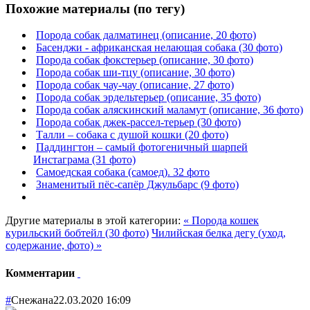
Похожие материалы (по тегу)
Порода собак далматинец (описание, 20 фото)
Басенджи - африканская нелающая собака (30 фото)
Порода собак фокстерьер (описание, 30 фото)
Порода собак ши-тцу (описание, 30 фото)
Порода собак чау-чау (описание, 27 фото)
Порода собак эрдельтерьер (описание, 35 фото)
Порода собак аляскинский маламут (описание, 36 фото)
Порода собак джек-рассел-терьер (30 фото)
Талли – собака с душой кошки (20 фото)
Паддингтон – самый фотогеничный шарпей
Инстаграма (31 фото)
Самоедская собака (самоед). 32 фото
Знаменитый пёс-сапёр Джульбарс (9 фото)
Другие материалы в этой категории:
« Порода кошек
курильский бобтейл (30 фото)
Чилийская белка дегу (уход,
содержание, фото) »
Комментарии
#
Снежана
22.03.2020 16:09