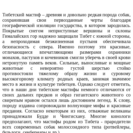
Тибетский мастиф – древняя и довольно редкая порода собак,
сохранившая свои первозданные черты благодаря
географической изоляции государства, в котором зародилась.
Покрытые снегом неприступные вершины и склоны
Гималайских гор надежно защищали Тибет с южной стороны,
а непроходимая безжизненная пустыня обеспечивала
безопасность с севера. Именно поэтому эти красивые,
отличающиеся впечатляющими размерами охранники
монахов, пастухов и кочевников смогли уберечь в своей крови
нетронутую память веков. Сильные, выносливые и мощные
животные с невероятно густой шерстью стойко
противостояли тяжелому образу жизни и суровому
высокогорному климату родных краев, занимая значимое
место в жизни и культуре тибетцев. Однако следует отметить,
что в наши дни тибетские мастифы немного отличаются от
своих дальних предков и образ гигантского животного со
свирепым нравом остался лишь достоянием легенд. К слову,
породу издавна сопровождали волнующие мифы и красивые
предания. Согласно некоторым из них, отважные великаны
принадлежали Будде и Чингисхану. Многие кинологи
предполагают, что мастифы родом из Тибета - прародители
всех современных собак молоссоидного типа (ротвейлеры,
бульдоги, сенбернары и др.).