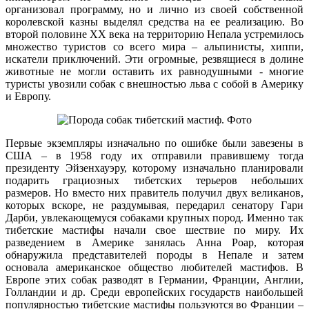
организовал программу, но и лично из своей собственной
королевской казны выделял средства на ее реализацию. Во
второй половине ХХ века на территорию Непала устремилось
множество туристов со всего мира – альпинисты, хиппи,
искатели приключений. Эти огромные, резвящиеся в долине
животные не могли оставить их равнодушными - многие
туристы увозили собак с внешностью льва с собой в Америку
и Европу.
Первые экземпляры изначально по ошибке были завезены в
США – в 1958 году их отправили правившему тогда
президенту Эйзенхауэру, которому изначально планировали
подарить грациозных тибетских терьеров небольших
размеров. Но вместо них правитель получил двух великанов,
которых вскоре, не раздумывая, передарил сенатору Гари
Дарби, увлекающемуся собаками крупных пород. Именно так
тибетские мастифы начали свое шествие по миру. Их
разведением в Америке занялась Анна Роар, которая
обнаружила представителей породы в Непале и затем
основала американское общество любителей мастифов. В
Европе этих собак разводят в Германии, Франции, Англии,
Голландии и др. Среди европейских государств наибольшей
популярностью тибетские мастифы пользуются во Франции –