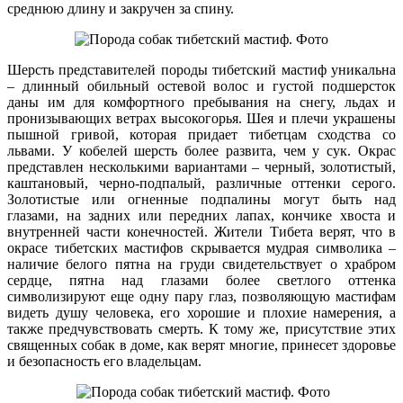
среднюю длину и закручен за спину.
Шерсть представителей породы тибетский мастиф уникальна
– длинный обильный остевой волос и густой подшерсток
даны им для комфортного пребывания на снегу, льдах и
пронизывающих ветрах высокогорья. Шея и плечи украшены
пышной гривой, которая придает тибетцам сходства со
львами. У кобелей шерсть более развита, чем у сук. Окрас
представлен несколькими вариантами – черный, золотистый,
каштановый, черно-подпалый, различные оттенки серого.
Золотистые или огненные подпалины могут быть над
глазами, на задних или передних лапах, кончике хвоста и
внутренней части конечностей. Жители Тибета верят, что в
окрасе тибетских мастифов скрывается мудрая символика –
наличие белого пятна на груди свидетельствует о храбром
сердце, пятна над глазами более светлого оттенка
символизируют еще одну пару глаз, позволяющую мастифам
видеть душу человека, его хорошие и плохие намерения, а
также предчувствовать смерть. К тому же, присутствие этих
священных собак в доме, как верят многие, принесет здоровье
и безопасность его владельцам.