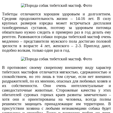
Тибетцы отличаются хорошим здоровьем и долголетием.
Средняя продолжительность жизни – 14-16 лет. В силу
крупных размеров изредка может встречаться дисплазия
тазобедренных суставов, поэтому за здоровьем питомца
обязательно нужно следить и примерно раз в год делать ему
рентген. Развиваются собаки породы тибетский мастиф очень
медленно – представители мужского пола достигаю половой
зрелости в возрасте 4 лет, женского – 2-3. Приплод дают,
подобно волкам, только один раз в год.
В противовес своему свирепому внешнему виду характер
тибетских мастифов отличается мягкостью, сдержанностью и
спокойствием, но это лишь в том случае, если нет внешних
раздражителей, по их мнению, опасных для любимых хозяев и
их собственности. Они очень интеллектуальные и
самодостаточные животные. Сторожевые качества у этих
обитателей суровых горных краев развиты замечательно –
хотя они и ориентированы на человека, всегда полны
решимости защищать принадлежащие им территории. В
присутствии хозяина с любыми незнакомцами собака будет
сдержанна и спокойна. Ласку и внимание любит, но лишь