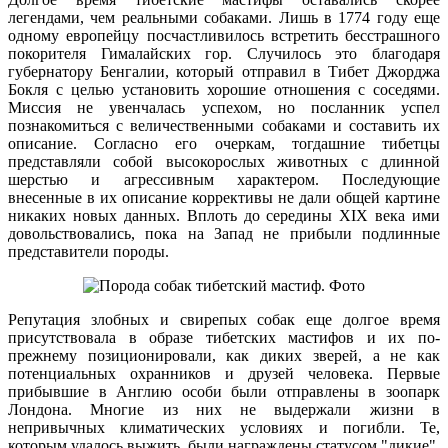
легендами, чем реальными собаками. Лишь в 1774 году еще
одному европейцу посчастливилось встретить бесстрашного
покорителя Гималайских гор. Случилось это благодаря
губернатору Бенгалии, который отправил в Тибет Джорджа
Бокля с целью установить хорошие отношения с соседями.
Миссия не увенчалась успехом, но посланник успел
познакомиться с величественными собаками и составить их
описание. Согласно его очеркам, тогдашние тибетцы
представляли собой высокорослых животных с длинной
шерстью и агрессивным характером. Последующие
внесенные в их описание коррективы не дали общей картине
никаких новых данных. Вплоть до середины XIX века ими
довольствовались, пока на Запад не прибыли подлинные
представители породы.
Репутация злобных и свирепых собак еще долгое время
присутствовала в образе тибетских мастифов и их по-
прежнему позиционировали, как диких зверей, а не как
потенциальных охранников и друзей человека. Первые
прибывшие в Англию особи были отправлены в зоопарк
Лондона. Многие из них не выдержали жизни в
непривычных климатических условиях и погибли. Те,
которым удалось выжить, были награждены статусом "дикие".