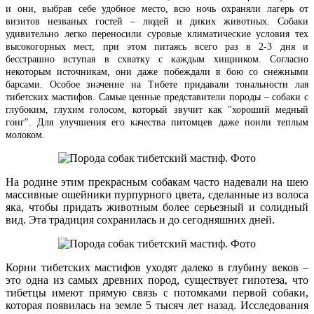
и они, выбрав себе удобное место, всю ночь охраняли лагерь от
визитов незваных гостей – людей и диких животных. Собаки
удивительно легко переносили суровые климатические условия тех
высокогорных мест, при этом питаясь всего раз в 2-3 дня и
бесстрашно вступая в схватку с каждым хищником. Согласно
некоторым источникам, они даже побеждали в бою со снежными
барсами. Особое значение на Тибете придавали тональности лая
тибетских мастифов. Самые ценные представители породы – собаки с
глубоким, глухим голосом, который звучит как "хороший медный
гонг". Для улучшения его качества питомцев даже поили теплым
молоком.
На родине этим прекрасным собакам часто надевали на шею
массивные ошейники пурпурного цвета, сделанные из волоса
яка, чтобы придать животным более серьезный и солидный
вид. Эта традиция сохранилась и до сегодняшних дней.
Корни тибетских мастифов уходят далеко в глубину веков –
это одна из самых древних пород, существует гипотеза, что
тибетцы имеют прямую связь с потомками первой собаки,
которая появилась на земле 5 тысяч лет назад. Исследования