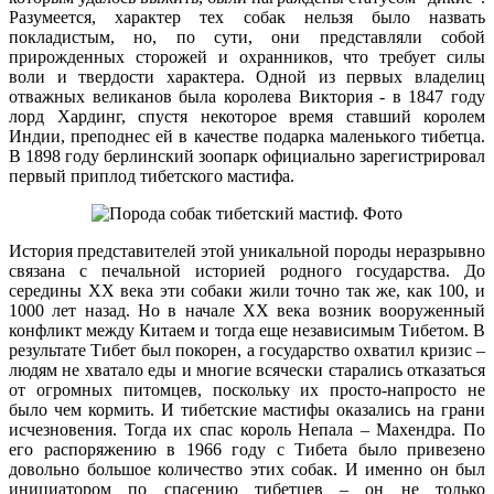
Разумеется, характер тех собак нельзя было назвать
покладистым, но, по сути, они представляли собой
прирожденных сторожей и охранников, что требует силы
воли и твердости характера. Одной из первых владелиц
отважных великанов была королева Виктория - в 1847 году
лорд Хардинг, спустя некоторое время ставший королем
Индии, преподнес ей в качестве подарка маленького тибетца.
В 1898 году берлинский зоопарк официально зарегистрировал
первый приплод тибетского мастифа.
История представителей этой уникальной породы неразрывно
связана с печальной историей родного государства. До
середины ХХ века эти собаки жили точно так же, как 100, и
1000 лет назад. Но в начале ХХ века возник вооруженный
конфликт между Китаем и тогда еще независимым Тибетом. В
результате Тибет был покорен, а государство охватил кризис –
людям не хватало еды и многие всячески старались отказаться
от огромных питомцев, поскольку их просто-напросто не
было чем кормить. И тибетские мастифы оказались на грани
исчезновения. Тогда их спас король Непала – Махендра. По
его распоряжению в 1966 году с Тибета было привезено
довольно большое количество этих собак. И именно он был
инициатором по спасению тибетцев – он не только