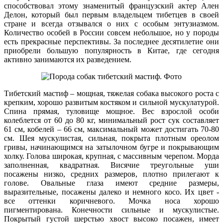
способствовал этому знаменитый французский актер Ален
Делон, который был первым владельцем тибетцев в своей
стране и всегда отзывался о них с особым энтузиазмом.
Количество особей в России совсем небольшое, но у породы
есть прекрасные перспективы. За последнее десятилетие они
приобрели большую популярность в Китае, где сегодня
активно занимаются их разведением.
Тибетский мастиф – мощная, тяжелая собака высокого роста с
крепким, хорошо развитым костяком и сильной мускулатурой.
Спина прямая, туловище мощное. Вес взрослой особи
колеблется от 60 до 80 кг, минимальный рост сук составляет
61 см, кобелей – 66 см, максимальный может достигать 70-80
см. Шея мускулистая, сильная, покрыта плотным ореолом
гривы, начинающимся на затылочном бугре и покрывающим
холку. Голова широкая, крупная, с массивным черепом. Морда
заполненная, квадратная. Висячие треугольные уши
посажены низко, средних размеров, плотно прилегают к
голове. Овальные глаза имеют средние размеры,
выразительные, посажены далеко и немного косо. Их цвет -
все оттенки коричневого. Мочка носа хорошо
пигментирована. Конечности сильные и мускулистые.
Покрытый густой шерстью хвост высоко посажен, имеет