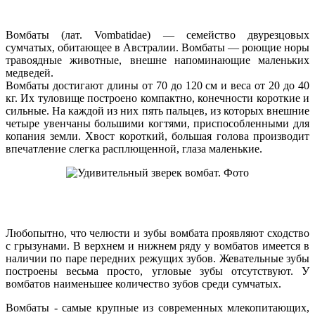
Вомбаты (лат. Vombatidae) — семейство двурезцовых
сумчатых, обитающее в Австралии. Вомбаты — роющие норы
травоядные животные, внешне напоминающие маленьких
медведей.
Вомбаты достигают длины от 70 до 120 см и веса от 20 до 40
кг. Их туловище построено компактно, конечности короткие и
сильные. На каждой из них пять пальцев, из которых внешние
четыре увенчаны большими когтями, приспособленными для
копания земли. Хвост короткий, большая голова производит
впечатление слегка расплющенной, глаза маленькие.
Любопытно, что челюсти и зубы вомбата проявляют сходство
с грызунами. В верхнем и нижнем ряду у вомбатов имеется в
наличии по паре передних режущих зубов. Жевательные зубы
построены весьма просто, угловые зубы отсутствуют. У
вомбатов наименьшее количество зубов среди сумчатых.
Вомбаты - самые крупные из современных млекопитающих,