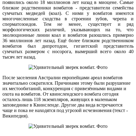
появились около 18 миллионов лет назад в миоцене. Самые
близкие родственники вомбатов - представители семейства
сумчатых медведей (коал). С ними у вомбатов имеются
многочисленные сходства в строении зубов, черепа и
сперматозоидов. Тем не менее, существует и ряд
морфологических различий, указывающих на то, что
эволюционные линии коал и вомбатов разошлись примерно
36 миллионов лет назад. Ещё более близким родственником
вомбатов был дипротодон, гигантский представитель
сумчатых размером с носорога, вымерший всего около 40
тысяч лет назад.
После заселения Австралии европейцами ареал вомбатов
значитально сократился. Причинами этому были разрушение
их местообитаний, конкуренция с привезёнными видами и
охота на вомбатов. От квинслендского вомбата сегодня
осталось лишь 118 экземпляров, живущих в маленьком
заповеднике в Квинсленде. Другие два вида встречаются
чаще и пока не находятся под угрозой исчезновения (текст -
Википедия).