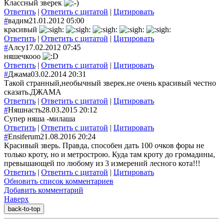
Классный зверек
Ответить
|
Ответить с цитатой
|
Цитировать
#
вадим
21.01.2012 05:00
красивый
Ответить
|
Ответить с цитатой
|
Цитировать
#
Алсу
17.02.2012 07:45
няшечкооо
Ответить
|
Ответить с цитатой
|
Цитировать
#
Джама
03.02.2014 20:31
Такой странный,необычный зверек.не очень красивый честно
сказать.ДЖАМА
Ответить
|
Ответить с цитатой
|
Цитировать
#
Няшнасть
28.03.2015 20:12
Супер няша -милаша
Ответить
|
Ответить с цитатой
|
Цитировать
#
Ensiferum
21.08.2016 20:24
Красивый зверь. Правда, способен дать 100 очков форы не
только кроту, но и метрострою. Куда там кроту до громадины,
превышающей по любому из 3 измерений лесного кота!!!
Ответить
|
Ответить с цитатой
|
Цитировать
Обновить список комментариев
Добавить комментарий
Наверх
back-to-top