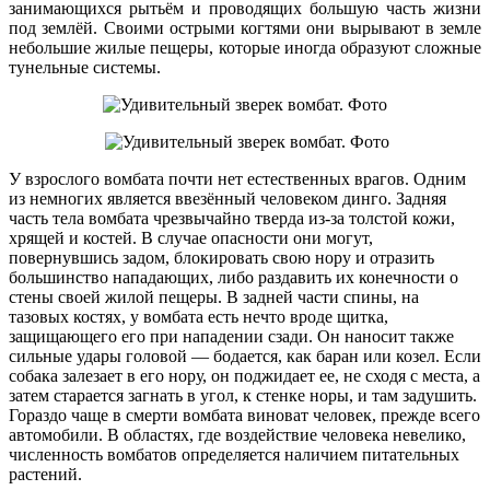
занимающихся рытьём и проводящих большую часть жизни
под землёй. Своими острыми когтями они вырывают в земле
небольшие жилые пещеры, которые иногда образуют сложные
тунельные системы.
У взрослого вомбата почти нет естественных врагов. Одним
из немногих является ввезённый человеком динго. Задняя
часть тела вомбата чрезвычайно тверда из-за толстой кожи,
хрящей и костей. В случае опасности они могут,
повернувшись задом, блокировать свою нору и отразить
большинство нападающих, либо раздавить их конечности о
стены своей жилой пещеры. В задней части спины, на
тазовых костях, у вомбата есть нечто вроде щитка,
защищающего его при нападении сзади. Он наносит также
сильные удары головой — бодается, как баран или козел. Если
собака залезает в его нору, он поджидает ее, не сходя с места, а
затем старается загнать в угол, к стенке норы, и там задушить.
Гораздо чаще в смерти вомбата виноват человек, прежде всего
автомобили. В областях, где воздействие человека невелико,
численность вомбатов определяется наличием питательных
растений.