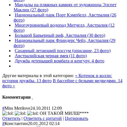
Мандалы на пляжных камнях от художницы Элспет
Маклин (27 фото)
Национальный парк Порт Кэмпбелл, Австралия (26
фото)
Многоуровневый водопад Митчелл, Австралия (12
фото)
Большой Барьерный риф, Австралия (30 фото)
Национальный парк Флиндерс Чейз, Австралия (29
фото)
Сахарный летающий поссум (описание, 23 фото)
Австралийская черная змея (11 фото)
Дружба детенышей вомбата и кенгуру. 4 фото
Другие материалы в этой категории:
« Котенок и колли:
история дружбы. 13 фото
В бассейне с белыми медведями. 14
фото »
Комментарии
#
Miss Merilove
24.10.2011 12:09
ОН ТАКОЙ МИЛШ****
Ответить
|
Ответить с цитатой
|
Цитировать
#
Константин
20.01.2012 02:14