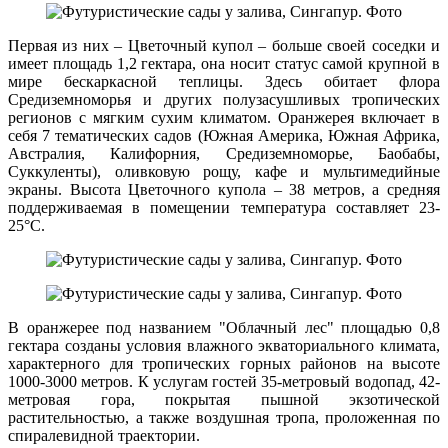
Первая из них – Цветочный купол – больше своей соседки и
имеет площадь 1,2 гектара, она носит статус самой крупной в
мире бескаркасной теплицы. Здесь обитает флора
Средиземноморья и других полузасушливых тропических
регионов с мягким сухим климатом. Оранжерея включает в
себя 7 тематических садов (Южная Америка, Южная Африка,
Австралия, Калифорния, Средиземноморье, Баобабы,
Суккуленты), оливковую рощу, кафе и мультимедийные
экраны. Высота Цветочного купола – 38 метров, а средняя
поддерживаемая в помещении температура составляет 23-
25°С.
В оранжерее под названием "Облачный лес" площадью 0,8
гектара созданы условия влажного экваториального климата,
характерного для тропических горных районов на высоте
1000-3000 метров. К услугам гостей 35-метровый водопад, 42-
метровая гора, покрытая пышной экзотической
растительностью, а также воздушная тропа, проложенная по
спиралевидной траектории.