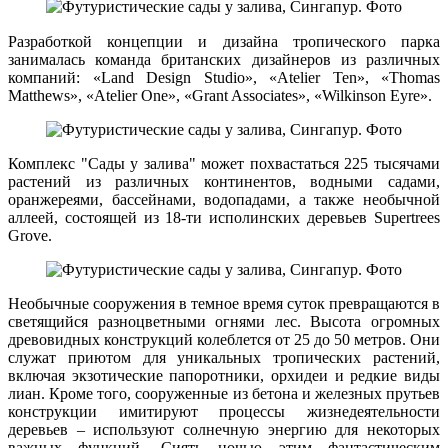
Разработкой концепции и дизайна тропического парка
занималась команда британских дизайнеров из различных
компаний: «Land Design Studio», «Atelier Ten», «Thomas
Matthews», «Atelier One», «Grant Associates», «Wilkinson Eyre».
Комплекс "Сады у залива" может похвастаться 225 тысячами
растений из различных континентов, водными садами,
оранжереями, бассейнами, водопадами, а также необычной
аллеей, состоящей из 18-ти исполинских деревьев Supertrees
Grove.
Необычные сооружения в темное время суток превращаются в
светящийся разноцветными огнями лес. Высота огромных
древовидных конструкций колеблется от 25 до 50 метров. Они
служат приютом для уникальных тропических растений,
включая экзотические папоротники, орхидеи и редкие виды
лиан. Кроме того, сооруженные из бетона и железных прутьев
конструкции имитируют процессы жизнедеятельности
деревьев – используют солнечную энергию для некоторых
важных функций. Сиять ночью этим фантастическим