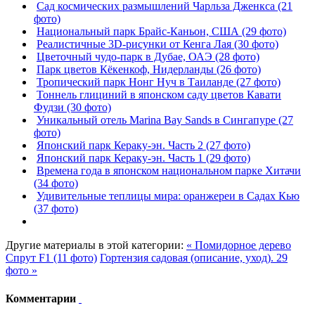
Сад космических размышлений Чарльза Дженкса (21
фото)
Национальный парк Брайс-Каньон, США (29 фото)
Реалистичные 3D-рисунки от Кенга Лая (30 фото)
Цветочный чудо-парк в Дубае, ОАЭ (28 фото)
Парк цветов Кёкенкоф, Нидерланды (26 фото)
Тропический парк Нонг Нуч в Таиланде (27 фото)
Тоннель глициний в японском саду цветов Кавати
Фудзи (30 фото)
Уникальный отель Marina Bay Sands в Сингапуре (27
фото)
Японский парк Кераку-эн. Часть 2 (27 фото)
Японский парк Кераку-эн. Часть 1 (29 фото)
Времена года в японском национальном парке Хитачи
(34 фото)
Удивительные теплицы мира: оранжереи в Садах Кью
(37 фото)
Другие материалы в этой категории:
« Помидорное дерево
Спрут F1 (11 фото)
Гортензия садовая (описание, уход). 29
фото »
Комментарии