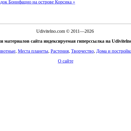
док Бонифацио на острове Корсика »
Udivitelno.com © 2011—2026
и материалов сайта индексируемая гиперссылка на Udivitelno
вотные
,
Места планеты
,
Растения
,
Творчество
,
Дома и постройк
О сайте