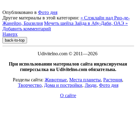
Опубликовано в
Фото дня
Другие материалы в этой категории:
« Слэклайн над Рио-де-
Жанейро, Бразилия
Мечеть шейха Зайда в Абу-Даби, ОАЭ »
Добавить комментарий
Наверх
back-to-top
Udivitelno.com © 2011—2026
При использовании материалов сайта индексируемая
гиперссылка на Udivitelno.com обязательна.
Разделы сайта:
Животные
,
Места планеты
,
Растения
,
Творчество
,
Дома и постройки
,
Люди
,
Фото дня
О сайте