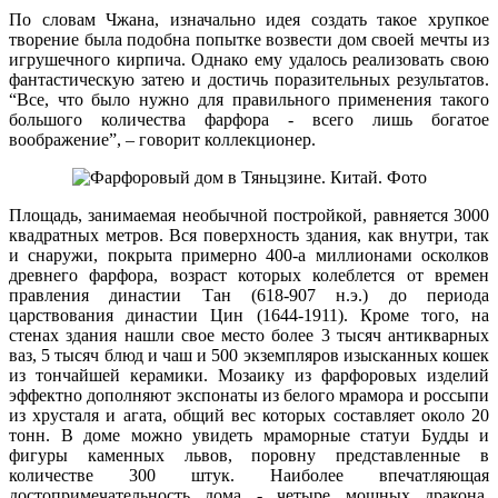
По словам Чжана, изначально идея создать такое хрупкое
творение была подобна попытке возвести дом своей мечты из
игрушечного кирпича. Однако ему удалось реализовать свою
фантастическую затею и достичь поразительных результатов.
“Все, что было нужно для правильного применения такого
большого количества фарфора - всего лишь богатое
воображение”, – говорит коллекционер.
Площадь, занимаемая необычной постройкой, равняется 3000
квадратных метров. Вся поверхность здания, как внутри, так
и снаружи, покрыта примерно 400-а миллионами осколков
древнего фарфора, возраст которых колеблется от времен
правления династии Тан (618-907 н.э.) до периода
царствования династии Цин (1644-1911). Кроме того, на
стенах здания нашли свое место более 3 тысяч антикварных
ваз, 5 тысяч блюд и чаш и 500 экземпляров изысканных кошек
из тончайшей керамики. Мозаику из фарфоровых изделий
эффектно дополняют экспонаты из белого мрамора и россыпи
из хрусталя и агата, общий вес которых составляет около 20
тонн. В доме можно увидеть мраморные статуи Будды и
фигуры каменных львов, поровну представленные в
количестве 300 штук. Наиболее впечатляющая
достопримечательность дома - четыре мощных дракона,