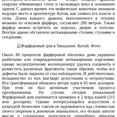
снаружи обвивающих стену и скользящих вниз к основанию
здания. С давних времен эти мифические животные занимали
ведущее место в архитектуре Китая, как символ его власти и
силы. Длина каждого дракона, выполненного в технике
мозаики из осколков фарфора, составляет 200 метров. Также
фарфор можно встретить на перилах, дверях и потолке.
Внутри здание обставлено антикварными столами, стульями и
сундуками.
Около 80 процентов фарфоровой оболочки дома украшено
разбитыми или поврежденными антикварными изделиями,
однако эксцентричному коллекционеру удалось соединить и
разместить различные фрагменты таким образом, чтобы все
дефекты были закрыты от глаз наблюдателя. И действительно,
большинство из них выглядят целостными и нетронутыми.
Вся трансформация обошлась автору идеи в 65 млн долларов.
При этом он был активным участником процесса
преобразования. По слухам, сегодня уникальный
Фарфоровый дом оценивается примерно в 2 млрд юаней (315
млн долларов). Однако интересующийся искусством и
культурой бизнесмен совсем не задумывается над стоимостью
своего творения в денежном эквиваленте, его больше заботят
мысли о сохранении целостности ценнейших образцов