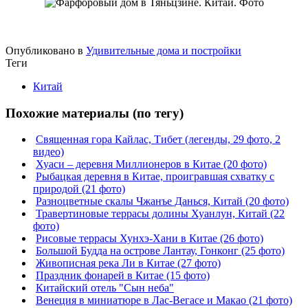
Опубликовано в
Удивительные дома и постройки
Теги
Китай
Похожие материалы (по тегу)
Священная гора Кайлас, Тибет (легенды, 29 фото, 2
видео)
Хуаси – деревня Миллионеров в Китае (20 фото)
Рыбацкая деревня в Китае, проигравшая схватку с
природой (21 фото)
Разноцветные скалы Чжанъе Данься, Китай (20 фото)
Травертиновые террасы долины Хуанлун, Китай (22
фото)
Рисовые террасы Хунхэ-Хани в Китае (26 фото)
Большой Будда на острове Лантау, Гонконг (25 фото)
Живописная река Ли в Китае (27 фото)
Праздник фонарей в Китае (15 фото)
Китайский отель "Сын неба"
Венеция в миниатюре в Лас-Вегасе и Макао (21 фото)