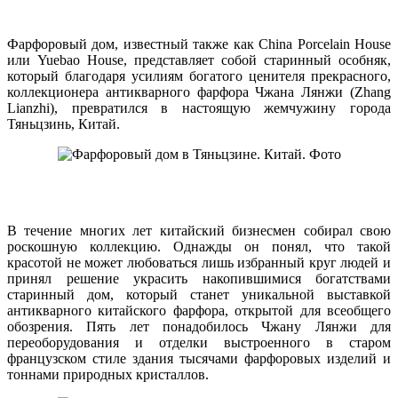
Фарфоровый дом, известный также как China Porcelain House
или Yuebao House, представляет собой старинный особняк,
который благодаря усилиям богатого ценителя прекрасного,
коллекционера антикварного фарфора Чжана Лянжи (Zhang
Lianzhi), превратился в настоящую жемчужину города
Тяньцзинь, Китай.
В течение многих лет китайский бизнесмен собирал свою
роскошную коллекцию. Однажды он понял, что такой
красотой не может любоваться лишь избранный круг людей и
принял решение украсить накопившимися богатствами
старинный дом, который станет уникальной выставкой
антикварного китайского фарфора, открытой для всеобщего
обозрения. Пять лет понадобилось Чжану Лянжи для
переоборудования и отделки выстроенного в старом
французском стиле здания тысячами фарфоровых изделий и
тоннами природных кристаллов.