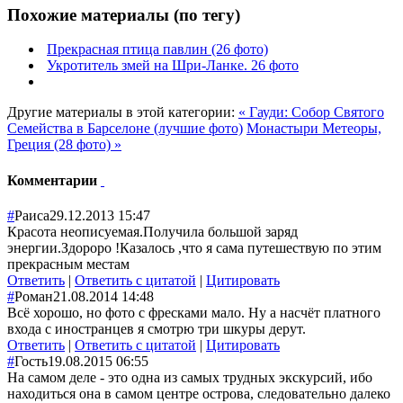
Похожие материалы (по тегу)
Прекрасная птица павлин (26 фото)
Укротитель змей на Шри-Ланке. 26 фото
Другие материалы в этой категории:
« Гауди: Собор Святого
Семейства в Барселоне (лучшие фото)
Монастыри Метеоры,
Греция (28 фото) »
Комментарии
#
Раиса
29.12.2013 15:47
Красота неописуемая.Получила большой заряд
энергии.Здороро !Казалось ,что я сама путешествую по этим
прекрасным местам
Ответить
|
Ответить с цитатой
|
Цитировать
#
Роман
21.08.2014 14:48
Всё хорошо, но фото с фресками мало. Ну а насчёт платного
входа с иностранцев я смотрю три шкуры дерут.
Ответить
|
Ответить с цитатой
|
Цитировать
#
Гость
19.08.2015 06:55
На самом деле - это одна из самых трудных экскурсий, ибо
находиться она в самом центре острова, следовательно далеко