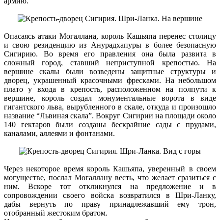
армию.
Опасаясь атаки Могаллана, король Кашьяпа перенес столицу
и свою резиденцию из Анурадхапуры в более безопасную
Сигирию. Во время его правления она была развита в
сложный город, ставший неприступной крепостью. На
вершине скалы были возведены защитные структуры и
дворец, украшенный красочными фресками. На небольшом
плато у входа в крепость, расположенном на полпути к
вершине, король создал монументальные ворота в виде
гигантского льва, вырубленного в скале, откуда и произошло
название “Львиная скала”. Вокруг Сигирии на площади около
140 гектаров были созданы бескрайние сады с прудами,
каналами, аллеями и фонтанами.
Через некоторое время король Кашьяпа, уверенный в своем
могуществе, послал Могаллану весть, что желает сразиться с
ним. Вскоре тот откликнулся на предложение и в
сопровождении своего войска возвратился в Шри-Ланку,
дабы вернуть по праву принадлежавший ему трон,
отобранный жестоким братом.