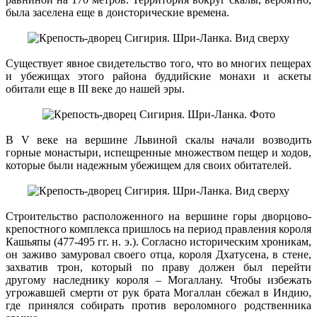
была заселена еще в доисторические времена.
Существует явное свидетельство того, что во многих пещерах
и убежищах этого района буддийские монахи и аскеты
обитали еще в III веке до нашей эры.
В V веке на вершине Львиной скалы начали возводить
горные монастыри, испещренные множеством пещер и ходов,
которые были надежным убежищем для своих обитателей.
Строительство расположенного на вершине горы дворцово-
крепостного комплекса пришлось на период правления короля
Кашьяпы (477-495 гг. н. э.). Согласно историческим хроникам,
он заживо замуровал своего отца, короля Дхатусена, в стене,
захватив трон, который по праву должен был перейти
другому наследнику короля – Могаллану. Чтобы избежать
угрожавшей смерти от рук брата Могаллан сбежал в Индию,
где принялся собирать против вероломного родственника