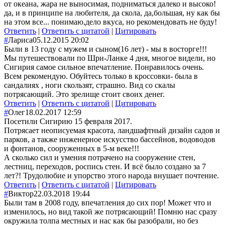
от океана, жара не выносимая, подниматься далеко и высоко!
да, и в принципе на любителя, да скола, да,большая, ну как бы
на этом все... понимаю,дело вкуса, но рекомендовать не буду!
Ответить
|
Ответить с цитатой
|
Цитировать
#
Лариса
05.12.2015 20:02
Были в 13 году с мужем и сыном(16 лет) - мы в восторге!!!
Мы путешествовали по Шри-Ланке 4 дня, многое видели, но
Сигирия самое сильное впечатление. Понравилось очень.
Всем рекомендую. Обуйтесь только в кроссовки- была в
сандалиях , ноги скользят, страшно. Вид со скалы
потрясающий. Это зрелище стоит своих денег.
Ответить
|
Ответить с цитатой
|
Цитировать
#
Олег
18.02.2017 12:59
Посетили Сигирию 15 февраля 2017.
Потрясает неописуемая красота, ландшафтный дизайн садов и
парков, а также инженерное искусство бассейнов, водоводов
и фонтанов, сооруженных в 5-м веке!!!
А сколько сил и умения потрачено на сооружение стен,
лестниц, переходов, роспись стен. И всё было создано за 7
лет?! Трудолюбие и упорство этого народа внушает почтение.
Ответить
|
Ответить с цитатой
|
Цитировать
#
Виктор
22.03.2018 19:44
Были там в 2008 году, впечатления до сих пор! Может что и
изменилось, но вид такой же потрясающий! Помню нас сразу
окружила толпа местных и нас как бы разобрали, но без