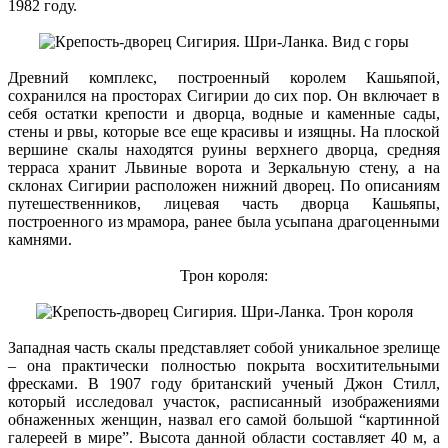
1982 году.
Древний комплекс, построенный королем Кашьяпой,
сохранился на просторах Сигирии до сих пор. Он включает в
себя остатки крепости и дворца, водные и каменные сады,
стены и рвы, которые все еще красивы и изящны. На плоской
вершине скалы находятся руины верхнего дворца, средняя
терраса хранит Львиные ворота и Зеркальную стену, а на
склонах Сигирии расположен нижний дворец. По описаниям
путешественников, лицевая часть дворца Кашьяпы,
построенного из мрамора, ранее была усыпана драгоценными
камнями.
Трон короля:
Западная часть скалы представляет собой уникальное зрелище
– она практически полностью покрыта восхитительными
фресками. В 1907 году британский ученый Джон Стилл,
который исследовал участок, расписанный изображениями
обнаженных женщин, назвал его самой большой “картинной
галереей в мире”. Высота данной области составляет 40 м, а