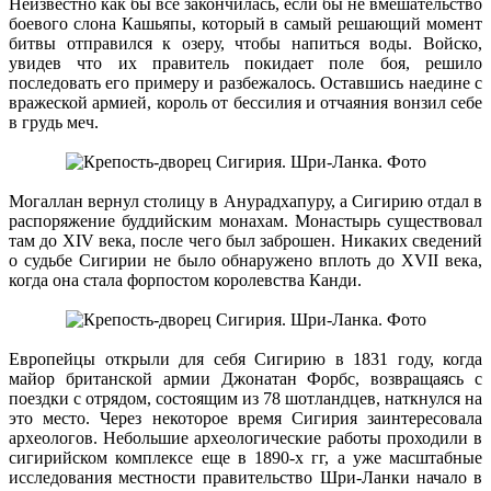
Неизвестно как бы все закончилась, если бы не вмешательство
боевого слона Кашьяпы, который в самый решающий момент
битвы отправился к озеру, чтобы напиться воды. Войско,
увидев что их правитель покидает поле боя, решило
последовать его примеру и разбежалось. Оставшись наедине с
вражеской армией, король от бессилия и отчаяния вонзил себе
в грудь меч.
Могаллан вернул столицу в Анурадхапуру, а Сигирию отдал в
распоряжение буддийским монахам. Монастырь существовал
там до XIV века, после чего был заброшен. Никаких сведений
о судьбе Сигирии не было обнаружено вплоть до XVII века,
когда она стала форпостом королевства Канди.
Европейцы открыли для себя Сигирию в 1831 году, когда
майор британской армии Джонатан Форбс, возвращаясь с
поездки с отрядом, состоящим из 78 шотландцев, наткнулся на
это место. Через некоторое время Сигирия заинтересовала
археологов. Небольшие археологические работы проходили в
сигирийском комплексе еще в 1890-х гг, а уже масштабные
исследования местности правительство Шри-Ланки начало в