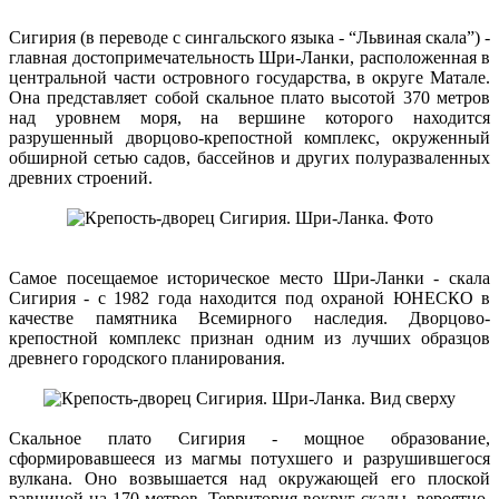
Сигирия (в переводе с сингальского языка - “Львиная скала”) -
главная достопримечательность Шри-Ланки, расположенная в
центральной части островного государства, в округе Матале.
Она представляет собой скальное плато высотой 370 метров
над уровнем моря, на вершине которого находится
разрушенный дворцово-крепостной комплекс, окруженный
обширной сетью садов, бассейнов и других полуразваленных
древних строений.
Самое посещаемое историческое место Шри-Ланки - скала
Сигирия - с 1982 года находится под охраной ЮНЕСКО в
качестве памятника Всемирного наследия. Дворцово-
крепостной комплекс признан одним из лучших образцов
древнего городского планирования.
Скальное плато Сигирия - мощное образование,
сформировавшееся из магмы потухшего и разрушившегося
вулкана. Оно возвышается над окружающей его плоской
равниной на 170 метров. Территория вокруг скалы, вероятно,