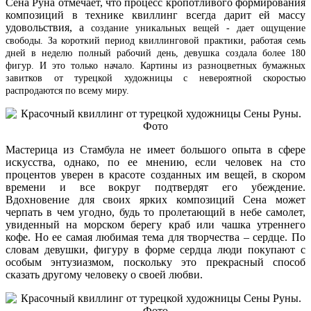
Сена Руна отмечает, что процесс кропотливого формирования
композиций в технике квиллинг всегда дарит ей массу
удовольствия, а
создание уникальных вещей - дает ощущение
свободы
. За короткий период квиллинговой практики, работая семь
дней в неделю полный рабочий день, девушка создала более 180
фигур. И это только начало. Картины из разноцветных бумажных
завитков от турецкой художницы с невероятной скоростью
распродаются по всему миру.
Мастерица из Стамбула не имеет большого опыта в сфере
искусства, однако, по ее мнению, если человек на сто
процентов уверен в красоте созданных им вещей, в скором
времени и все вокруг подтвердят его убеждение.
Вдохновение для своих ярких композиций Сена может
черпать в чем угодно, будь то пролетающий в небе самолет,
увиденный на морском берегу краб или чашка утреннего
кофе. Но ее самая любимая тема для творчества – сердце. По
словам девушки, фигуру в форме сердца люди покупают с
особым энтузиазмом, поскольку это прекрасный способ
сказать другому человеку о своей любви.