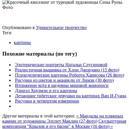
Опубликовано в
Удивительное творчество
Теги
картины
Похожие материалы (по тегу)
Эзотерические портреты Натальи Слугиновой
Реалистичная вышивка от Хлои Джордано (15 фото)
Психоделические картины Роберта Харисова (26 фото)
Рисунки из цветов и акварели от Лимзи (30 фото)
Вторжение кота в шедевры мировой живописи
Дэниэл Хоулмэн и его картины
Летающие тибетские девушки на картинах Ван И-Гуана
Рисунки в четвертом измерении
Другие материалы в этой категории:
« Мандалы на пляжных
камнях от художницы Элспет Маклин (27 фото)
Скульптурная
композиция "Крылов и его басни" в Москве (16 фото) »