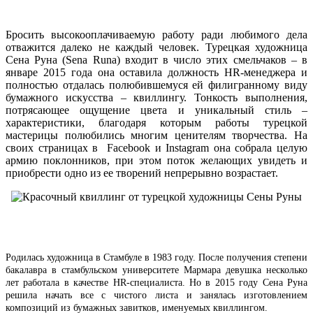
Бросить высокооплачиваемую работу ради любимого дела
отважится далеко не каждый человек. Турецкая художница
Сена Руна (Sena Runa) входит в число этих смельчаков – в
январе 2015 года она оставила должность HR-менеджера и
полностью отдалась полюбившемуся ей филигранному виду
бумажного искусства – квиллингу. Тонкость выполнения,
потрясающее ощущение цвета и уникальный стиль –
характеристики, благодаря которым работы турецкой
мастерицы полюбились многим ценителям творчества. На
своих страницах в Facebook и Instagram она собрала целую
армию поклонников, при этом поток желающих увидеть и
приобрести одно из ее творений непрерывно возрастает.
Родилась художница в Стамбуле в 1983 году. После получения степени
бакалавра в стамбульском университете Мармара девушка несколько
лет работала в качестве HR-специалиста. Но в 2015 году Сена Руна
решила начать все с чистого листа и занялась изготовлением
композиций из бумажных завитков, именуемых квиллингом.