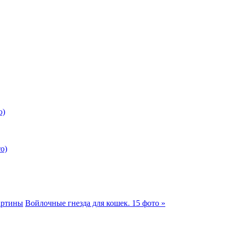
о)
о)
артины
Войлочные гнезда для кошек. 15 фото »