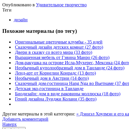
Опубликовано в
Удивительное творчество
Теги
дизайн
Похожие материалы (по тегу)
Оригинальные цветочные клумбы - 35 идей
Сказочный дизайн детских комнат (27 фото)
Двери в сказку со всего мира (33 фото)
Выращенная мебель от Гэвина Манро (26 фото)
Дом-ракушка на острове Исла-Мухерес, Мексика (24 фот
Необычный куполообразный дом в Таиланде (24 фото)
Ленд-арт от Корнелии Конрадс (13 фото)
Необычный дом в Австрии (14 фото)
Сказочный дом-гостиница Hang Nga во Вьетнаме (37 фот
Детская эко-гостиница в Таиланде
Биодизайн: дом в виде раковины моллюска (18 фото)
Гений дизайна Луиджи Колани (35 фото)
Другие материалы в этой категории:
« Дэниэл Хоулмэн и его к
Добавить комментарий
Наверх