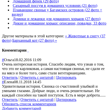
Домашний фенек (29 фото)
Сахарный поссум в домашних условиях (21 фото)
Плавающие свиньи у Багамских островов (22 фото +
видео)
Домики и лежанки для домашних хорьков (27 фото)
Дикие и домашние хорьки: описание, повадки, 33 фото
Другие материалы в этой категории:
« Животные в снегу (37
фото)
Барханный кот (27 фото) »
Комментарии
#
Ольга
18.02.2016 11:09
Очень интересная история. Спасибо людям, что узнав о том,
что это не карликовая, а самая настоящая свинья, не сдали ее
на мясо и более того, сами стали вегетарианцами.
Ответить
|
Ответить с цитатой
|
Цитировать
#
Елена
08.11.2018 14:45
Удивительная история. Свинка со счастливой улыбкой и
умными глазами. Добрые люди, и очень решительные. Не
каждый способен на такой поступок. Есть в мире доброта......
Ответить
|
Ответить с цитатой
|
Цитировать
Обновить список комментариев
Добавить комментарий