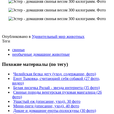
Опубликовано в
Удивительный мир животных
Теги
свиньи
необычные домашние животные
Похожие материалы (по тегу)
Чилийская белка дегу (уход, содержание, фото)
Енот Тыковка, считающий себя собакой (27 фото,
видео)
Белая лисичка Рилай - звезда интернета (35 фото)
Свиньи породы венгерская пуховая мангалица (26
фото)
Ушастый еж (описание, уход). 30 фото
Мини-пиги (описание, уход). 40 фото
Дикие и домашние еноты-полоскуны (30 фото)