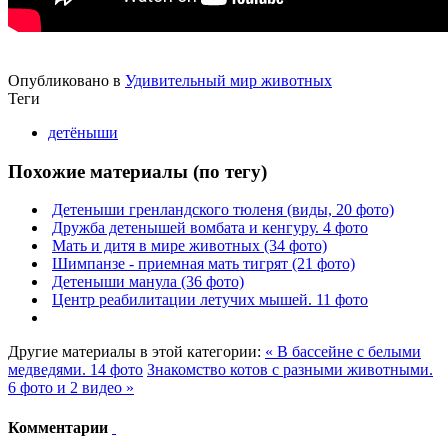
Опубликовано в
Удивительный мир животных
Теги
детёныши
Похожие материалы (по тегу)
Детеныши гренландского тюленя (виды, 20 фото)
Дружба детенышей вомбата и кенгуру. 4 фото
Мать и дитя в мире животных (34 фото)
Шимпанзе - приемная мать тигрят (21 фото)
Детеныши манула (36 фото)
Центр реабилитации летучих мышей. 11 фото
Другие материалы в этой категории:
« В бассейне с белыми
медведями. 14 фото
Знакомство котов с разными животными.
6 фото и 2 видео »
Комментарии