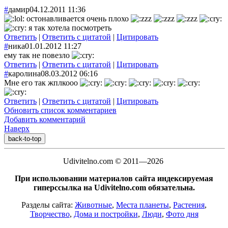
#
дамир
04.12.2011 11:36
остонавливается очень плохо
я так хотела посмотреть
Ответить
|
Ответить с цитатой
|
Цитировать
#
ника
01.01.2012 11:27
ему так не повезло
Ответить
|
Ответить с цитатой
|
Цитировать
#
каролина
08.03.2012 06:16
Мне его так жплкооо
Ответить
|
Ответить с цитатой
|
Цитировать
Обновить список комментариев
Добавить комментарий
Наверх
back-to-top
Udivitelno.com © 2011—2026
При использовании материалов сайта индексируемая
гиперссылка на Udivitelno.com обязательна.
Разделы сайта:
Животные
,
Места планеты
,
Растения
,
Творчество
,
Дома и постройки
,
Люди
,
Фото дня