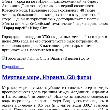
Эйлат - город на юге Израиля, расположенный на берегу
Акабского (Эйлатского) залива - северной оконечности
Красного моря. Население города составляет 48 тысяч
человек, большинство из которых занято в туристической
сфере. Одной из туристических достопримечательностей
Эйлата является библейский тематический парк аттракционов
"
Город царей
" / Kings City.
Город царей площадью 3700 квадратных метров был открыт в
июне 2005 года, на его строительство было потрачено 40
миллионов долларов. В настоящее время парк может
принимать 4500 посетителей в день.
Подробнее ...
Мертвое море, Израиль (28 фото)
Мертвое море - самое глубокое из соленых озер в мире,
простирающееся вдоль границы между Иорданией, Израилем
и Палестинской автономией. Именно за высокую соленость
воды озеро получило звание моря. Вода здесь солонее, чем в
океане примерно в 8,6 раз (в 1 литре воды 330,7 граммов
соли). Поверхность уникального озера находится на 425 м