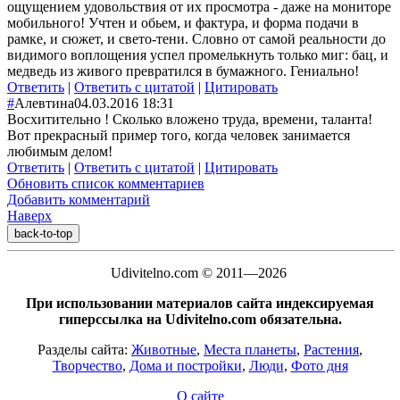
ощущением удовольствия от их просмотра - даже на мониторе
мобильного! Учтен и обьем, и фактура, и форма подачи в
рамке, и сюжет, и свето-тени. Словно от самой реальности до
видимого воплощения успел промелькнуть только миг: бац, и
медведь из живого превратился в бумажного. Гениально!
Ответить
|
Ответить с цитатой
|
Цитировать
#
Алевтина
04.03.2016 18:31
Восхитительно ! Сколько вложено труда, времени, таланта!
Вот прекрасный пример того, когда человек занимается
любимым делом!
Ответить
|
Ответить с цитатой
|
Цитировать
Обновить список комментариев
Добавить комментарий
Наверх
back-to-top
Udivitelno.com © 2011—2026
При использовании материалов сайта индексируемая
гиперссылка на Udivitelno.com обязательна.
Разделы сайта:
Животные
,
Места планеты
,
Растения
,
Творчество
,
Дома и постройки
,
Люди
,
Фото дня
О сайте