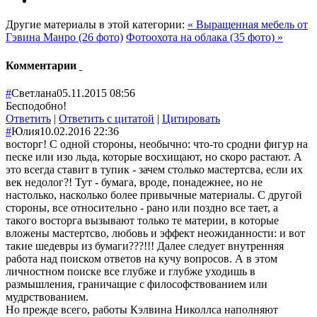
Другие материалы в этой категории:
« Выращенная мебель от
Гэвина Манро (26 фото)
Фотоохота на облака (35 фото) »
Комментарии
#
Светлана
05.11.2015 08:56
Бесподобно!
Ответить
|
Ответить с цитатой
|
Цитировать
#
Юлия
10.02.2016 22:36
восторг! С одной стороны, необычно: что-то сродни фигур на
песке или изо льда, которые восхищают, но скоро растают. А
это всегда ставит в тупик - зачем столько мастертсва, если их
век недолог?! Тут - бумага, вроде, понадежнее, но не
настолько, насколько более привычные материалы. С другой
стороны, все относительно - рано или поздно все тает, а
такого восторга вызывают только те материи, в которые
вложены мастертсво, любовь и эффект неожиданности: и вот
такие шедевры из бумаги???!!! Далее следует внутренняя
работа над поиском ответов на кучу вопросов. А в этом
личностном поиске все глубже и глубже уходишь в
размышления, граничащие с философствованием или
мудрствованием.
Но прежде всего, работы Кэлвина Николлса наполняют