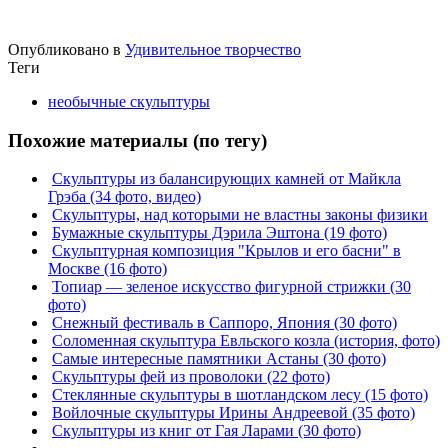
Опубликовано в
Удивительное творчество
Теги
необычные скульптуры
Похожие материалы (по тегу)
Скульптуры из балансирующих камней от Майкла
Грэба (34 фото, видео)
Скульптуры, над которыми не властны законы физики
Бумажные скульптуры Дэрила Эштона (19 фото)
Скульптурная композиция "Крылов и его басни" в
Москве (16 фото)
Топиар — зеленое искусство фигурной стрижки (30
фото)
Снежный фестиваль в Саппоро, Япония (30 фото)
Соломенная скульптура Евльского козла (история, фото)
Самые интересные памятники Астаны (30 фото)
Скульптуры фей из проволоки (22 фото)
Стеклянные скульптуры в шотландском лесу (15 фото)
Войлочные скульптуры Ирины Андреевой (35 фото)
Скульптуры из книг от Гая Ларами (30 фото)