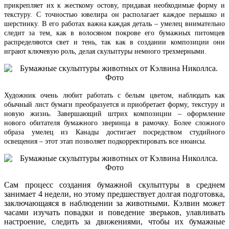
прикрепляет их к жесткому остову, придавая необходимые форму и
текстуру. С точностью ювелира он располагает каждое перышко и
шерстинку. В его работах важна каждая деталь – умелец внимательно
следит за тем, как в волосяном покрове его бумажных питомцев
распределяются свет и тень, так как в создании композиции они
играют ключевую роль, делая скульптуры немного трехмерными.
Художник очень любит работать с белым цветом, наблюдать как
обычный лист бумаги преобразуется и приобретает форму, текстуру и
новую жизнь. Завершающий штрих композиции – оформление
нового обитателя бумажного зверинца в рамочку. Более сложного
образа умелец из Канады достигает посредством студийного
освещения – этот этап позволяет подкорректировать все нюансы.
Сам процесс создания бумажной скульптуры в среднем
занимает 4 недели, но этому предшествует долгая подготовка,
заключающаяся в наблюдении за животными. Кэлвин может
часами изучать повадки и поведение зверьков, улавливать
настроение, следить за движениями, чтобы их бумажные